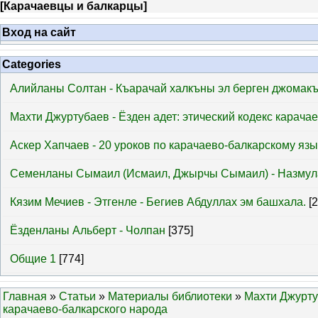
[
Карачаевцы и балкарцы
]
Вход на сайт
Categories
Алийланы Солтан - Къарачай халкъны эл берген джомак
Махти Джуртубаев - Ёзден адет: этический кодекс карача
Аскер Хапчаев - 20 уроков по карачаево-балкарскому язы
Семенланы Сымаил (Исмаил, Джырчы Сымаил) - Назмул
Кязим Мечиев - Этгенле - Бегиев Абдуллах эм башхала.
[
Ёзденланы Альберт - Чолпан
[375]
Общие 1
[774]
Главная
»
Статьи
»
Материалы библиотеки
»
Махти Джуртуб
карачаево-балкарского народа