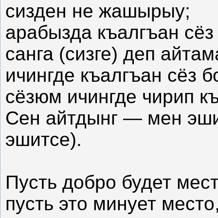
сизден не жашырыу;
арабызда къалгъан сёз
санга (сизге) деп айтам
ичингде къалгъан сёз б
сёзюм ичингде чирип к
Сен айтдынг — мен эши
эшитсе).
Пусть добро будет мест
пусть это минует место