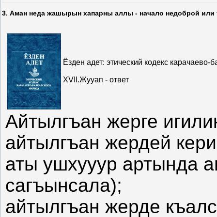
3. Аман неда жашырын хапарны аллы - начало недоброй или 
Ёзден адет: этический кодекс карачаево-б
XVII.Жууап - ответ
Айтылгъан жерге игили
айтылгъан жердей кери
аты ушхууур артында 
сагъынсала);
айтылгъан жерде къалс