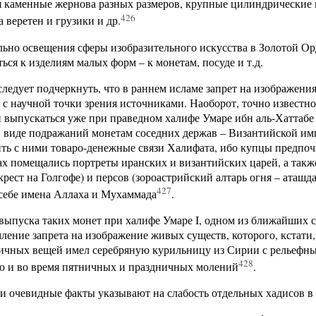
я каменные жернова разных размеров, крупные цилиндрические 
426
 веретен и грузики и др.
ьно освещения сферы изобразительного искусства в Золотой Ор
ься к изделиям малых форм – к монетам, посуде и т.д.
следует подчеркнуть, что в раннем исламе запрет на изображен
с научной точки зрения источниками. Наоборот, точно известн
и выпускаться уже при праведном халифе Умаре ибн аль-Хаттабе 
 виде подражаний монетам соседних держав – Византийской имп
ть с ними товаро-денежные связи Халифата, ибо купцы предпоч
ах помещались портреты иранских и византийских царей, а так
крест на Голгофе) и персов (зороастрийский алтарь огня – аташ
427
себе имена Аллаха и Мухаммада
.
выпуска таких монет при халифе Умаре I, одном из ближайших 
ление запрета на изображение живых существ, которого, кстати
ичных вещей имел серебряную курильницу из Сирии с рельефны
428
но и во время пятничных и праздничных молений
.
ти очевидные факты указывают на слабость отдельных хадисов в 