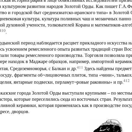
 культурном развитии народов Золотой Орды. Как пишет Г.А.Ф
тво и городской быт среднеазиатско-иранского типа» в Золотой
дневековая культура, культура поливных чаш и мозаичных панно 
ой духовной учености, толкователей Корана и математиков-алге
410
.
рдынский период наблюдается расцвет прикладного искусства н
сь усвоением ремесленного опыта развитых традиций стран Вос
пали товары ремесленного производства. Торговля позволяла пр
ере находок в Маджаре образцов, например, импортной керамик
411
итая, Средиземноморья, с Балкан и др.
Здесь найдены предмет
осуду, фрагменты об¬лицовочных плиток, типа «чини», талькох
412
делия, янтарные подвески, перламут¬ровые раковины» и пр.
казские города Золотой Орды выступали крупными – по местны
астера, которые переселились сюда из восточных стран. Результа
ливной керамики, которая применялась как в производстве посу
ресе, дворцов.