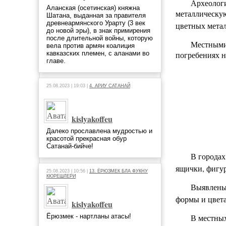
Археологи
Аланская (осетинская) княжна
металлическую
Шатана, выданная за правителя
древнеармянского Урарту (3 век
цветных метал
до новой эры), в знак примирения
после длительной войны, которую
Местными 
вела против армян коалиция
погребениях н
кавказских племен, с аланами во
главе.
25.08.2023 | 19:03 |
4. АРИУ САТАНАЙ
kislyakoffeu
Далеко прославлена мудростью и
красотой прекрасная обур
Сатанай-бийче!
В городах
ящички, фигур
25.08.2023 | 10:56 |
13. ЁРЮЗМЕК БЛА ФУКНУ
КЮРЕШЛЕРИ
Выявлены 
формы и цвета
kislyakoffeu
Ёрюзмек - нартланы атасы!
В местных