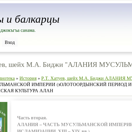
ы и балкарцы
джокъгъа санама.
Вход
туев, шейх М.А. Биджи "АЛАНИЯ МУСУЛ
лиотека
»
История
»
Р.Т. Хатуев, шейх М.А. Биджи АЛАНИ
ЛЬМАНСКОЙ ИМПЕРИИ (зОЛОТООРДЫНСКИЙ ПЕРИОД ИСЛАМИ
СКАЯ КУЛЬТУРА АЛАН
Часть вторая.
АЛАНИЯ – ЧАСТЬ МУСУЛЬМАНСКОЙ ИМПЕРИИ
ИСЛАМИЗАЦИИ. XIII – XIV вв.)