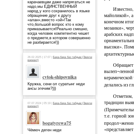
карачаевцам даже напрягаться не
надо,мы ЕДИНСТВЕННЫЙ
Известно,
народ,у кого сохранилось в языке
майоликой», а
обращение друг к другу
«алан»,вместо «эй»!Так
конечном итог
что,большой вопрос кто к кому
мозаики», чер
примазывается!Реально смешно,
арабских надп
когда человек компетентно чешет
о предмете,в котором совершенно
орнаментальны
не разбирается!))
высоки». Поми
архитектурны
26.02.2025 | 17:07 |
Бара-бара баз табдым (Экинчи
вариант)
Обращает 
вылеп¬ленной 
cvtok-shipovnika
керамической 
делались из г
Кружка, сени ол суратынг неди
ансы эгечим?)))
Отметим, 
традиции выяв
07.07.2024 | 05:19 |
Бара-бара баз табдым (Экинчи
вариант)
(Примечательн
т.е. горной з
bogatyrewa75
продол¬жении
«представляет
Чёмюч деген неди