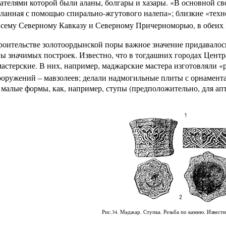
дателями которой были аланы, болгары и хазары. «В основной св
ланная с помощью спирально-жгутового налепа»; близкие «техн
всему Северному Кавказу и Северному Причерноморью, в обеих
роительстве золотоордынской поры важное значение придавалось
ы значимых построек. Известно, что в тогдашних городах Цен
астерские. В них, например, маджарские мастера изготовляли «
оружений – мавзолеев; делали надмогильные плиты с орнамент
 малые формы, как, например, ступы (предположительно, для а
Рис.34. Маджар. Ступка. Резьба по камню. Известн