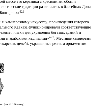
оей массе это керамика с красным ангобом и
ологические традиции развивались в бассейнах Дона
421
 Болгариях»
.
 и камнерезному искусству, произведения которого
трального Кавказа функционировали соответствующие
резные плитки для украшения богатых зданий и
422
ами и арабскими надписями»
. Местные камнерезы
птекарских целей), украшенные резным орнаментом
як. (по И.В.Волкову)