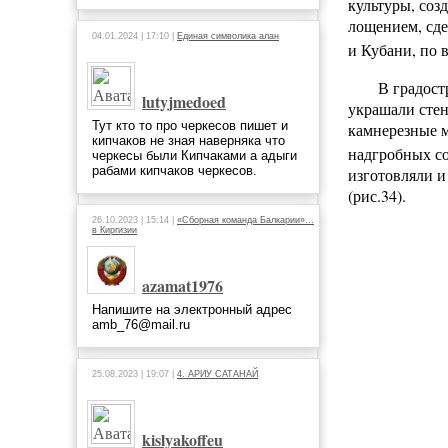
культуры, соз
лощением, сде
04.01.2024 | 17:10 |
Единая символика алан
и Кубани, по 
В градост
lutyjmedoed
украшали стен
Тут кто то про черкесов пишет и
камнерезные м
кипчаков не зная наверняка что
надгробных со
черкесы были Кипчаками а адыги
рабами кипчаков черкесов.
изготовляли и
(рис.34).
26.10.2023 | 15:14 |
«Сборная команда Балкарии»…
в Киргизии
azamat1976
Напишите на электронный адрес
amb_76@mail.ru
25.08.2023 | 19:07 |
4. АРИУ САТАНАЙ
kislyakoffeu