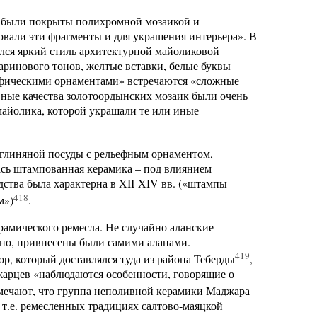
х были покрыты полихромной мозаикой и
овали эти фрагменты и для украшения интерьера». В
ался яркий стиль архитектурной майоликовой
аринового тонов, желтые вставки, белые буквы
рафическими орнаментами» встречаются «сложные
ные качества золотоордынских мозаик были очень
майолика, которой украшали те или иные
 глиняной посуды с рельефным орнаментом,
ась штампованная керамика – под влиянием
дства была характерна в XII-XIV вв. («штампы
418
м»)
.
рамического ремесла. Не случайно аланские
дно, привнесены были самими аланами.
419
ор, который доставлялся туда из района Теберды
,
джарцев «наблюдаются особенности, говорящие о
тмечают, что группа неполивной керамики Маджара
, т.е. ремесленных традициях салтово-маяцкой