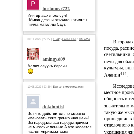
bostanovr722
Иннгир ашхы Болсун!
Чёмюч дегени агъачдан этилген
пияла маталлы Саут.
09.11.2025 | 22:27 |
КЪАРДА АТЫНГЫ ДЖАЗАМА
В городах
посуда, распи
светильники, 
amingysi09
печи для обж
Аллах сауукъ берсин
культуры, вкл
414
Алании
.
Исследова
10.08.2025 | 23:26 |
Единая символика алан
местное произ
общность в те
значительно м
dokdantist
такую же мысл
Вот что действительно смешно-
пришедшие в П
именовать себя громко «нацией»!
Вы народ,мы все народы,причем
отделочного к
не многочисленные.А что касается
украшения жил
насчет «примазаться»