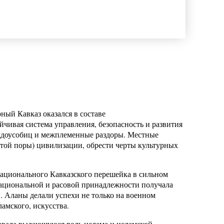
ный Кавказ оказался в составе
чивая система управления, безопасность и развития
ждоусобиц и межплеменные раздоры. Местные
той поры) цивилизации, обрести черты культурных
ационального Кавказского перешейка в сильном
 национальной и расовой принадлежности получала
 Аланы делали успехи не только на военном
ламского, искусства.
навала выдающуюся роль ислама и исламской