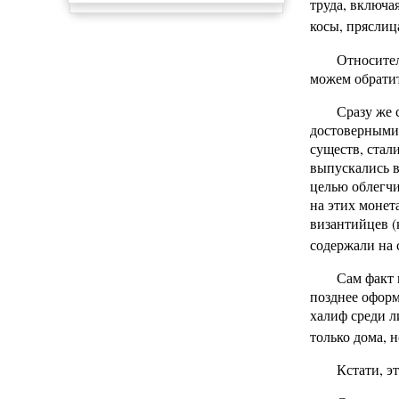
труда, включа
косы, пряслица
Относител
можем обратит
Сразу же 
достоверными 
существ, стал
выпускались в
целью облегчи
на этих монет
византийцев (
содержали на 
Сам факт 
позднее оформ
халиф среди л
только дома, 
Кстати, э