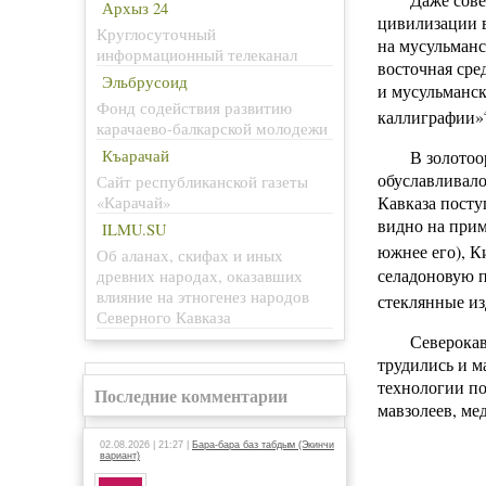
Архыз 24
цивилизации в
Круглосуточный
на мусульманс
информационный телеканал
восточная сре
Эльбрусоид
и мусульманск
Фонд содействия развитию
каллиграфии»
карачаево-балкарской молодежи
Къарачай
В золотоо
обуславливало
Сайт республиканской газеты
Кавказа посту
«Карачай»
видно на прим
ILMU.SU
южнее его), К
Об аланах, скифах и иных
селадоновую п
древних народах, оказавших
влияние на этногенез народов
стеклянные из
Северного Кавказа
Северокав
трудились и м
технологии по
Последние комментарии
мавзолеев, мед
02.08.2026 | 21:27 |
Бара-бара баз табдым (Экинчи
вариант)