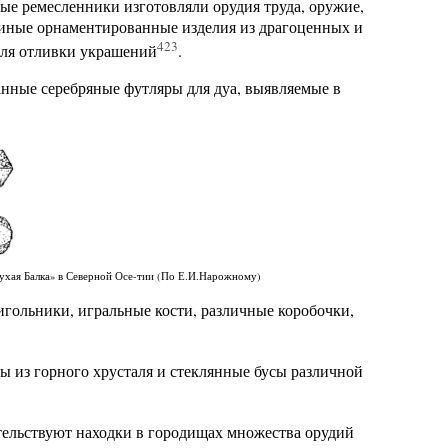
е ремесленники изготовляли орудия труда, оружие,
же иные орнаментированные изделия из драгоценных и
423
для отливки украшений
.
нные серебряные футляры для дуа, выявляемые в
Сухая Балка» в Северной Осе-тии (По Е.И.Нарожному)
игольники, игральные кости, различные коробочки,
ы из горного хрусталя и стеклянные бусы различной
етельствуют находки в городищах множества орудий