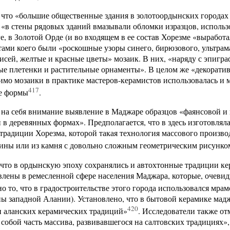
 что «большие общественные здания в золотоордынских города
 «в стены рядовых зданий вмазывали обломки изразцов, использ
е, в Золотой Орде (и во входящем в ее состав Хорезме «выработ
тами коего были «роскошные узоры синего, бирюзового, ультрам
исей, желтые и красные цветы» мозаик. В них, «наряду с эпиг
е плетенки и растительные орнаменты». В целом же «декоратив
мо мозаики в практике мастеров-керамистов использовалась и 
417
е формы
.
на себя внимание выявление в Маджаре образцов «фаянсовой и
в деревянных формах». Предполагается, что в здесь изготовлял
традиции Хорезма, которой такая технология массового произво
лины или из камня с довольно сложным геометрическим рисунко
что в ордынскую эпоху сохранялись и автохтонные традиции ке
лены в ремесленной сфере населения Маджара, которые, очеви
о то, что в градостроительстве этого города использовался мрам
оны западной Алании). Установлено, что в бытовой керамике ма
420
 аланских керамических традиций»
. Исследователи также о
 собой часть массива, развивавшегося на салтовских традициях»