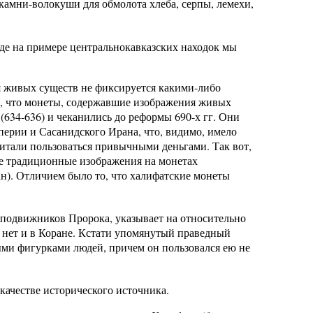
камни-волокуши для обмолота хлеба, серпы, лемехи,
де на примере центральнокавказских находок мы
ия живых существ не фиксируется какими-либо
о, что монеты, содержавшие изображения живых
(634-636) и чеканились до реформы 690-х гг. Они
ерии и Сасанидского Ирана, что, видимо, имело
итали пользоваться привычными деньгами. Так вот,
же традиционные изображения на монетах
дан). Отличием было то, что халифатские монеты
сподвижников Пророка, указывает на относительно
, нет и в Коране. Кстати упомянутый праведный
ми фигурками людей, причем он пользовался ею не
качестве исторического источника.