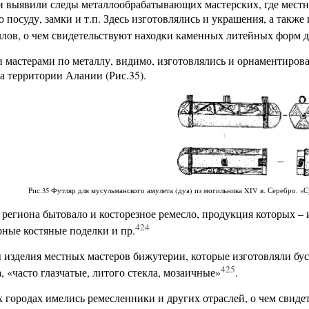
 выявили следы металлообрабатывающих мастерских, где местны
 посуду, замки и т.п. Здесь изготовлялись и украшения, а так
лов, о чем свидетельствуют находки каменных литейных форм 
мастерами по металлу, видимо, изготовлялись и орнаментирова
а территории Алании (Рис.35).
Рис.35 Футляр для мусульманского амулета (дуа) из могильника XIV в. Серебро. «
 региона бытовало и косторезное ремесло, продукция которых – 
424
ные костяные поделки и пр.
изделия местных мастеров бижутерии, которые изготовляли бус
425
, «часто глазчатые, литого стекла, мозаичные»
.
 городах имелись ремесленники и других отраслей, о чем свид