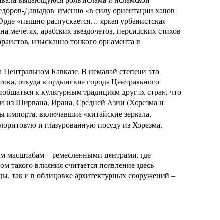
едоров-Давыдов, именно «в силу ориентации ханов
 Орде «пышно распускается… яркая урбанистская
на мечетях, арабских звездочетов, персидских стихов
браистов, изысканно тонкого орнамента и
а Центральном Кавказе. В немалой степени это
тока, откуда в ордынские города Центрального
иобщаться к культурным традициям других стран, что
и из Ширвана, Ирана, Средней Азии (Хорезма и
ы импорта, включавшие «китайские зеркала,
лоритовую и глазурованную посуду из Хорезма,
м масштабам – ремесленными центрами, где
том такого влияния считается появление здесь
ды, так и в облицовке архитектурных сооружений –