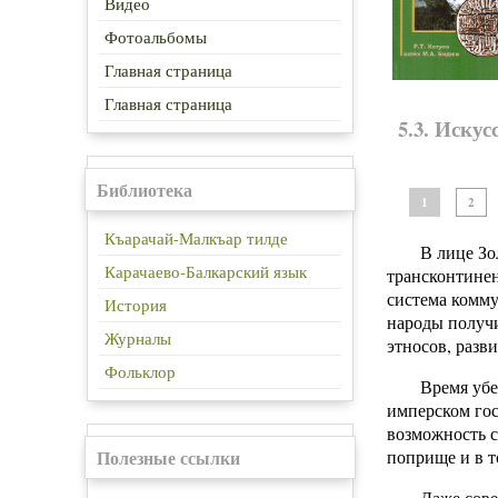
Видео
Фотоальбомы
Главная страница
Главная страница
5.3. Искус
Библиотека
1
2
Къарачай-Малкъар тилде
В лице Зо
Карачаево-Балкарский язык
трансконтинен
система комм
История
народы получи
Журналы
этносов, разв
Фольклор
Время убе
имперском гос
возможность с
Полезные ссылки
поприще и в т
Даже сове