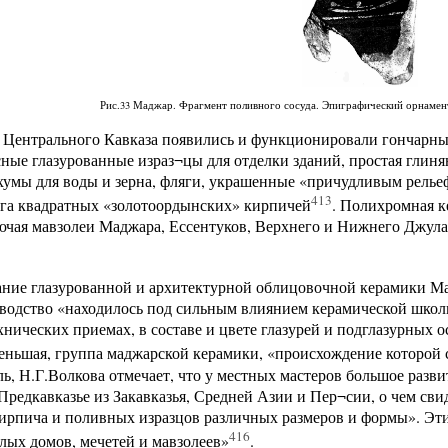
Рис.33 Маджар. Фрагмент поливного сосуда. Эпиграфический орнамент
 Центрального Кавказа появились и функционировали гончарные
сные глазурованные израз¬цы для отделки зданий, простая глин
хумы для воды и зерна, фляги, украшенные «причудливым рель
413
ига квадратных «золотоордынских» кирпичей
. Полихромная к
ючая мавзолеи Маджара, Ессентуков, Верхнего и Нижнего Джула
ние глазурованной и архитектурной облицовочной керамики Мад
водство «находилось под сильным влиянием керамической школы
хнических приемах, в составе и цвете глазурей и подглазурных о
еньшая, группа маджарской керамики, «происхождение которой
ь, Н.Г.Волкова отмечает, что у местных мастеров большое разв
редкавказье из Закавказья, Средней Азии и Пер¬сии, о чем св
ирпича и поливных изразцов различных размеров и формы». Эт
416
ых домов, мечетей и мавзолеев»
.