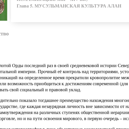
Глава 5. МУСУЛЬМАНСКАЯ КУЛЬТУРА АЛАН
ство
лотой Орды последний раз в своей средневековой истории Север
тальной империи. Прочный её контроль над территориями, устой
уникаций на определенное время прекратили кровопролитие ме
ли возможность приобщиться к достижениям современной (для 
ивать свой социальный и правовой уклад.
дительно показало тогдашнее преимущество нахождения многон
ударстве, где каждая незаурядная личность вне зависимости от
амоутверждения на различных ступенях общественной иерархии.
орговле, но и на пути освоения мирового, в первую очередь – ис
тская историография в лице объективных исследователей приз