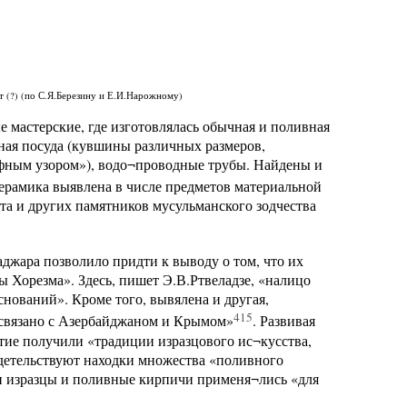
 (?) (по С.Я.Березину и Е.И.Нарожному)
 мастерские, где изготовлялась обычная и поливная
яная посуда (кувшины различных размеров,
ефным узором»), водо¬проводные трубы. Найдены и
ерамика выявлена в числе предметов материальной
та и других памятников мусульманского зодчества
жара позволило придти к выводу о том, что их
 Хорезма». Здесь, пишет Э.В.Ртвеладзе, «налицо
снований». Кроме того, вывялена и другая,
415
 связано с Азербайджаном и Крымом»
. Развивая
итие получили «традиции изразцового ис¬кусства,
идетельствуют находки множества «поливного
и изразцы и поливные кирпичи применя¬лись «для