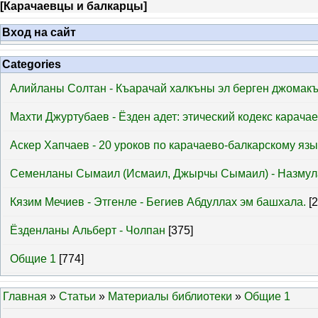
[
Карачаевцы и балкарцы
]
Вход на сайт
Categories
Алийланы Солтан - Къарачай халкъны эл берген джомак
Махти Джуртубаев - Ёзден адет: этический кодекс карача
Аскер Хапчаев - 20 уроков по карачаево-балкарскому язы
Семенланы Сымаил (Исмаил, Джырчы Сымаил) - Назмул
Кязим Мечиев - Этгенле - Бегиев Абдуллах эм башхала.
[
Ёзденланы Альберт - Чолпан
[375]
Общие 1
[774]
Главная
»
Статьи
»
Материалы библиотеки
»
Общие 1