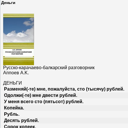
Деньги
Русско-карачаево-балкарский разговорник
Аппоев A.K.
ДЕНЬГИ
Разменяй(-те) мне, пожалуйста, сто (тысячу) рублей.
Одолжи(-те) мне двести рублей.
У меня всего сто (пятьсот) рублей.
Копейка.
Рубль.
Десять рублей.
Сорок копеек.