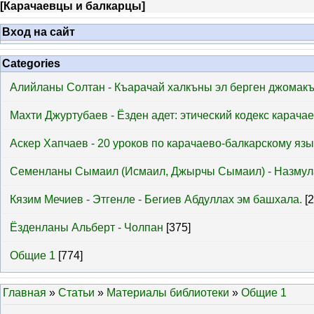
[
Карачаевцы и балкарцы
]
Вход на сайт
Categories
Алийланы Солтан - Къарачай халкъны эл берген джомак
Махти Джуртубаев - Ёзден адет: этический кодекс карача
Аскер Хапчаев - 20 уроков по карачаево-балкарскому язы
Семенланы Сымаил (Исмаил, Джырчы Сымаил) - Назмул
Кязим Мечиев - Этгенле - Бегиев Абдуллах эм башхала.
[
Ёзденланы Альберт - Чолпан
[375]
Общие 1
[774]
Главная
»
Статьи
»
Материалы библиотеки
»
Общие 1