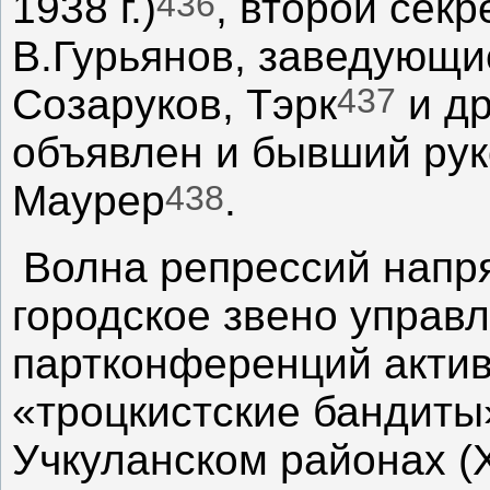
436
1938 г.)
, второй сек
В.Гурьянов, заведующи
437
Созаруков, Тэрк
и др
объявлен и бывший рук
438
Маурер
.
Волна репрессий напр
городское звено управл
партконференций акти
«троцкистские бандиты
Учкуланском районах (