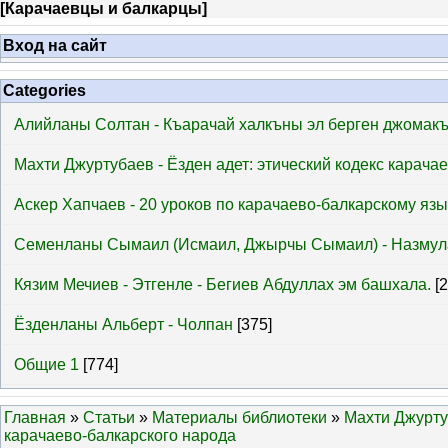
[
Карачаевцы и балкарцы
]
Вход на сайт
Categories
Алийланы Солтан - Къарачай халкъны эл берген джомак
Махти Джуртубаев - Ёзден адет: этический кодекс карача
Аскер Хапчаев - 20 уроков по карачаево-балкарскому язы
Семенланы Сымаил (Исмаил, Джырчы Сымаил) - Назмул
Кязим Мечиев - Этгенле - Бегиев Абдуллах эм башхала.
[
Ёзденланы Альберт - Чолпан
[375]
Общие 1
[774]
Главная
»
Статьи
»
Материалы библиотеки
»
Махти Джуртуб
карачаево-балкарского народа