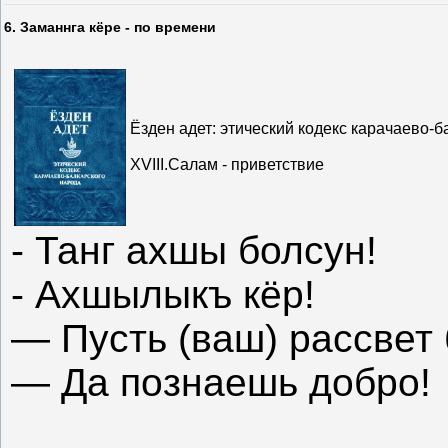
6. Заманнга кёре - по времени
Ёзден адет: этический кодекс карачаево-б
XVIII.Салам - приветствие
- Танг ахшы болсун!
- Ахшылыкъ кёр!
— Пусть (ваш) рассвет
— Да познаешь добро!