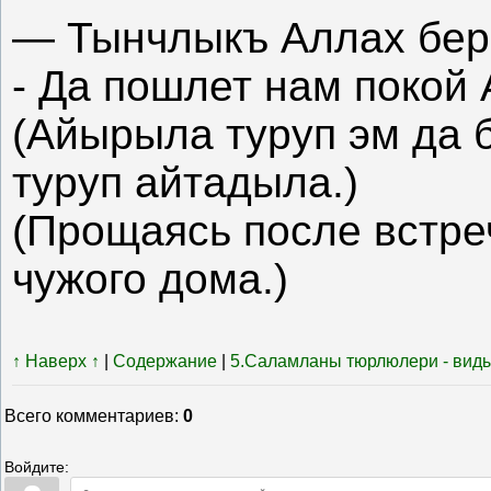
— Тынчлыкъ Аллах бер
- Да пошлет нам покой 
(Айырыла туруп эм да
туруп айтадыла.)
(Прощаясь после встре
чужого дома.)
↑ Наверх ↑
|
Содержание
|
5.Саламланы тюрлюлери - виды
Всего комментариев
:
0
Войдите: