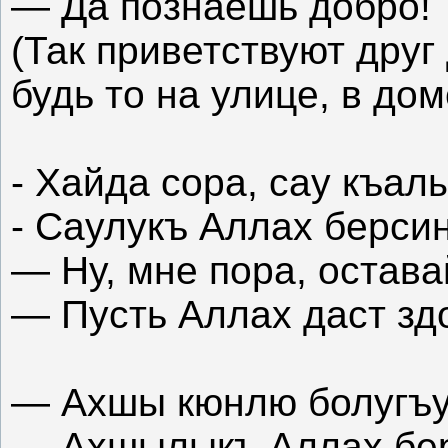
— Да познаешь добро!
(Так приветствуют дру
будь то на улице, в дом
- Хайда сора, сау къал
- Саулукъ Аллах берсин
— Ну, мне пора, остава
— Пусть Аллах даст здо
— Ахшы кюнлю болугъу
— Ахшылыкъ Аллах бер