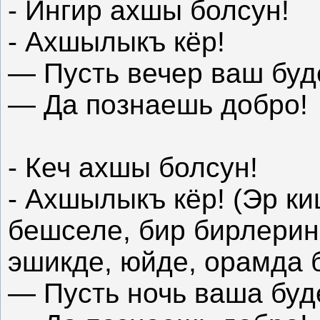
- Ингир ахшы болсун!
- Ахшылыкъ кёр!
— Пусть вечер ваш буд
— Да познаешь добро!
- Кеч ахшы болсун!
- Ахшылыкъ кёр! (Эр к
бешселе, бир бирлери
эшикде, юйде, орамда б
— Пусть ночь ваша буд