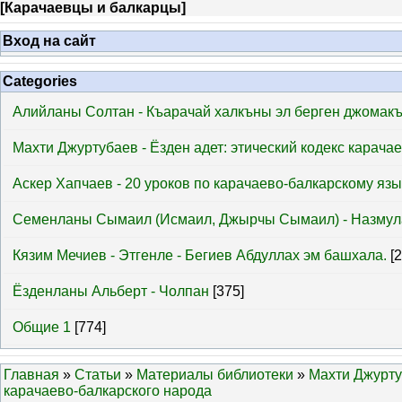
[
Карачаевцы и балкарцы
]
Вход на сайт
Categories
Алийланы Солтан - Къарачай халкъны эл берген джомак
Махти Джуртубаев - Ёзден адет: этический кодекс карача
Аскер Хапчаев - 20 уроков по карачаево-балкарскому язы
Семенланы Сымаил (Исмаил, Джырчы Сымаил) - Назмул
Кязим Мечиев - Этгенле - Бегиев Абдуллах эм башхала.
[
Ёзденланы Альберт - Чолпан
[375]
Общие 1
[774]
Главная
»
Статьи
»
Материалы библиотеки
»
Махти Джуртуб
карачаево-балкарского народа