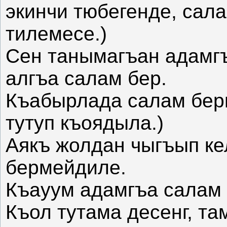
экинчи тюбегенде, сала
тилемесе.)
Сен танымагъан адамгъ
алгъа салам бер.
Къабырлада салам берг
тутуп къоядыла.)
Аякъ жолдан чыгъып ке
бермейдиле.
Къауум адамгъа салам 
Къол тутама десенг, т