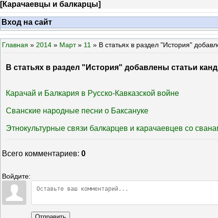
[
Карачаевцы и балкарцы
]
Вход на сайт
Главная
»
2014
»
Март
»
11
» В статьях в раздел "История" добав
В статьях в раздел "История" добавлены статьи ка
Карачай и Балкария в Русско-Кавказской войне
Сванские народные песни о Баксануке
Этнокультурные связи балкарцев и карачаевцев со сванам
Всего комментариев
:
0
Войдите:
Отправить