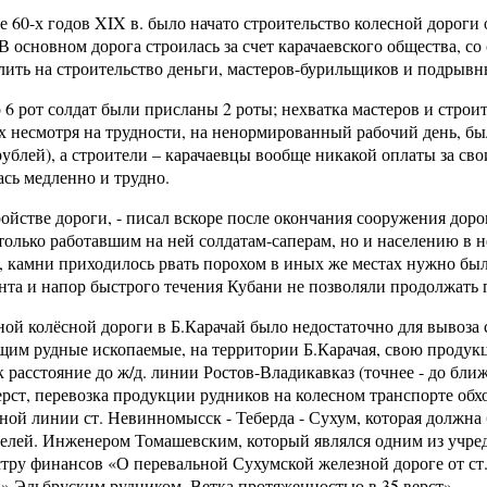
е 60-х годов XIX в. было начато строительство колесной дороги
 В основном дорога строилась за счет карачаевского общества, 
ить на строительство деньги, мастеров-бурильщиков и подрывны
 6 рот солдат были присланы 2 роты; нехватка мастеров и строи
х несмотря на трудности, на ненормированный рабочий день, бы
рублей), а строители – карачаевцы вообще никакой оплаты за сво
ась медленно и трудно.
ойстве дороги, - писал вскоре после окончания сооружения дорог
только работавшим на ней солдатам-саперам, но и населению в 
, камни приходилось рвать порохом в иных же местах нужно было
нта и напор быстрого течения Кубани не позволяли продолжать 
ой колёсной дороги в Б.Карачай было недостаточно для вывоза 
им рудные ископаемые, на территории Б.Карачая, свою продукци
к расстояние до ж/д. линии Ростов-Владикавказ (точнее - до б
ерст, перевозка продукции рудников на колесном транспорте об
ой линии ст. Невинномысск - Теберда - Сухум, которая должна 
лей. Инженером Томашевским, который являлся одним из учред
тру финансов «О перевальной Сухумской железной дороге от ст
» Эльбруским рудником. Ветка протяженностью в 35 верст».