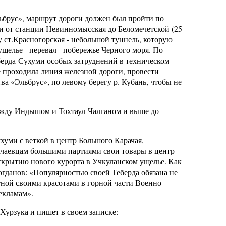
ьбрус», маршрут дороги должен был пройти по
ни от станции Невинномысская до Беломечетской (25
ту ст.Красногорская - небольшой туннель, которую
ущелье - перевал - побережье Черного моря. По
ерда-Сухуми особых затруднений в техническом
е проходила линия железной дороги, провести
 «Эльбрус», по левому берегу р. Кубань, чтобы не
ежду Индышом и Тохтаул-Чалганом и выше до
уми с веткой в центр Большого Карачая,
ачаевцам большими партиями свои товары в центр
открытию нового курорта в Учкуланском ущелье. Как
огданов: «Популярностью своей Теберда обязана не
ной своими красотами в горной части Военно-
екламам».
Хурзука и пишет в своем записке: