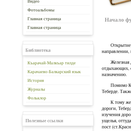
Видео
Фотоальбомы
Начало ф
Главная страница
Главная страница
Открытие 
Библиотека
направлении, 
Железная
Къарачай-Малкъар тилде
отдыхающих, с
Карачаево-Балкарский язык
назначению.
История
Помимо Ка
Журналы
Теберде. Такж
Фольклор
К тому же
дороги, Тебер
изучения доро
Полезные ссылки
ущелья, оттуд
пост (ст.Крас