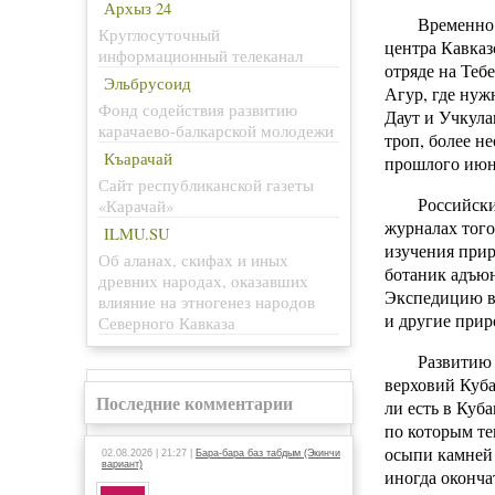
Архыз 24
Временно 
Круглосуточный
центра Кавказ
информационный телеканал
отряде на Теб
Эльбрусоид
Агур, где нуж
Фонд содействия развитию
Даут и Учкула
карачаево-балкарской молодежи
троп, более н
Къарачай
прошлого ию
Сайт республиканской газеты
Российски
«Карачай»
журналах того
ILMU.SU
изучения при
Об аланах, скифах и иных
ботаник адъюн
древних народах, оказавших
Экспедицию в
влияние на этногенез народов
и другие прир
Северного Кавказа
Развитию 
верховий Куба
Последние комментарии
ли есть в Куб
по которым те
осыпи камней 
02.08.2026 | 21:27 |
Бара-бара баз табдым (Экинчи
вариант)
иногда оконча