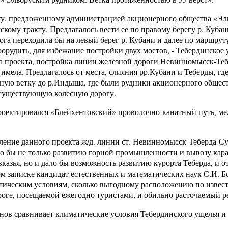
у, предложенному администрацией акционерного общества «Эл
кому тракту. Предлагалось вести ее по правому берегу р. Куба
орога переходила бы на левый берег р. Кубани и далее по маршру
орудить, для избежание постройки двух мостов, - Тебердинское 
 проекта, постройка линии железной дороги Невинномысск-Теб
имела. Предлагалось от места, слияния рр.Кубани и Теберды, гд
ую ветку до р.Индыша, где были рудники акционерного общества
 существующую колесную дорогу.
роектировался «Блейхентовский» проволочно-канатный путь, м
ение данного проекта ж/д. линии ст. Невинномысск-Теберда-Сух
о бы не только развитию горной промышленности и вывозу кар
вказья, но и дало бы возможность развитию курорта Теберда, и 
ем записке кандидат естественных и математических наук С.И. Б
тическим условиям, сколько выгодному расположению по извест
оге, посещаемой ежегодно туристами, и обильно расточаемый р
нов сравнивает климатические условия Тебердинского ущелья и 