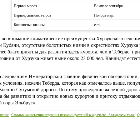
Первый мороз
В начале сентября
Период сильных ветров
Ноябрь-март
Болотистые низины
есть
во внимание климатические преимущества Хурзукского селени
и Кубани, отсутствие болотистых низин в окрестностях Хурзука и
лее благоприятны для развития здесь курорта, чем в Теберде, пр
стоянии от Хурзука живет ныне около 23 000 чел. Кандидат естес
сследованиям Императорской главной физической обсерватории,
 условиях, нежели Теберда, которая как отмечалось выше, попу
Военно-Сухумской дороги. Поэтому проведение железной дороги
а бы развитию и открытию новых курортов и притоку отдыхающих
й горы Эльбрус».
жание
|
Словари как источник изучения названий растений в карачаево- балкарском языке
|
С