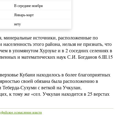
В середине ноября
Январь-март
нету
я, минеральные источники, расположенные по
 населенность этого района, нельзя не признать, что
ичем в упомянутом Хурзуке и в 2 соседних селениях в
твенных и математических наук С.И. Богданов 6.III.15
 верховье Кубани находилось в более благоприятных
лярностью своей обязана была расположению в
 Теберда-Сухуми с веткой на Учкулан,
, к тому же «сел. Учкулан находится в 25 верстах
уфийское осмысление власти