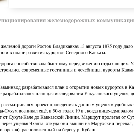
ункционирования железнодорожных коммуникаций
железной дороги Ростов-Владикавказ 13 августа 1875 году дало
но и в плане развития курортов Северного Кавказа.
 дорога способствовала быстрому передвижению отдыхающих. 
троились современные гостиницы и лечебницы, курорты Кавминв
вминвод разрабатывался план о открытии новых курортов в Кар
е разрабатывался план для исследования Учкуланского ущелья, д
 рассматривался проект проведения к данным ущельям удобных 
да-Сухум возникал ещё, в 50-х годах 19 в., когда вице-адмирал
г от Сухум-Кале до Кавказской Линии. Маршрут пролегал от Су
а через ущелья Чхалта, откуда они вышли на Марухский перевал
ногорская), расположенный на берегу р. Кубань.