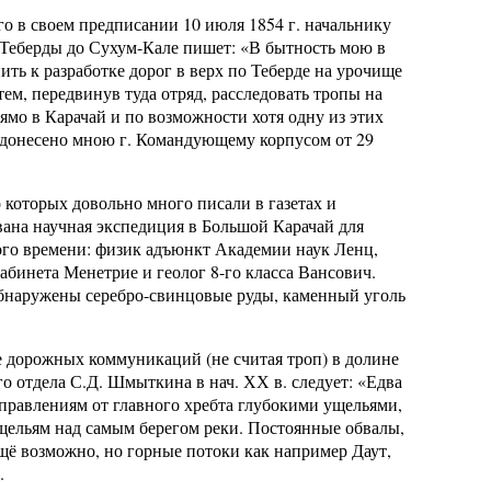
 в своем предписании 10 июля 1854 г. начальнику
 Теберды до Сухум-Кале пишет: «В бытность мою в
ить к разработке дорог в верх по Теберде на урочище
ем, передвинув туда отряд, расследовать тропы на
рямо в Карачай и по возможности хотя одну из этих
и донесено мною г. Командующему корпусом от 29
которых довольно много писали в газетах и
вана научная экспедиция в Большой Карачай для
го времени: физик адъюнкт Академии наук Ленц,
абинета Менетрие и геолог 8-го класса Вансович.
бнаружены серебро-свинцовые руды, каменный уголь
 дорожных коммуникаций (не считая троп) в долине
о отдела С.Д. Шмыткина в нач. ХХ в. следует: «Едва
направлениям от главного хребта глубокими ущельями,
ущельям над самым берегом реки. Постоянные обвалы,
ещё возможно, но горные потоки как например Даут,
.