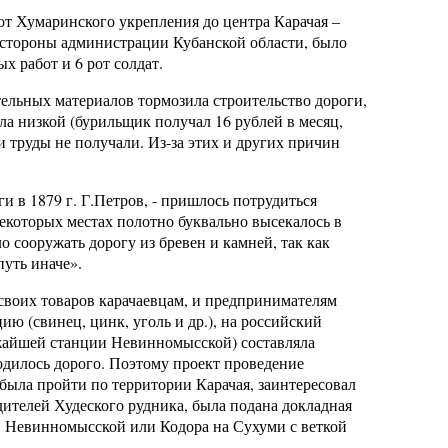
 от Хумаринского укрепления до центра Карачая –
со стороны администрации Кубанской области, было
х работ и 6 рот солдат.
тельных материалов тормозила строительство дороги,
ла низкой (бурильщик получал 16 рублей в месяц,
и труды не получали. Из-за этих и других причин
и в 1879 г. Г.Петров, - пришлось потрудиться
некоторых местах полотно буквально высекалось в
 сооружать дорогу из бревен и камней, так как
путь иначе».
своих товаров карачаевцам, и предпринимателям
ю (свинец, цинк, уголь и др.), на российский
лижайшей станции Невинномысской) составляла
ходилось дорого. Поэтому проект проведение
была пройти по территории Карачая, заинтересовал
ителей Худеского рудника, была подана докладная
. Невинномысской или Кодора на Сухуми с веткой