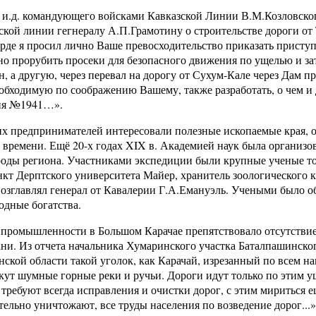
и.д. командующего войсками Кавказской Линии В.М.Козловского
ской линии гегнералу А.П.Грамотину о строительстве дороги от
ерде я просил лично Ваше превосходительство приказать приступ
но прорубить просеки для безопасного движения по ущелью и зат
н, а другую, через перевал на дорогу от Сухум-Кале через Дам п
еобходимую по соображению Вашему, также разработать, о чем 
ня №1941…».
х предпринимателей интересовали полезные ископаемые края, о 
 времени. Ещё 20-х годах XIX в. Академией наук была организо
роды региона. Участниками экспедиции были крупные ученые то
кт Дерптского университета Майер, хранитель зоологического к
озглавлял генерал от Кавалерии Г.А.Емануэль. Учеными было о
одные богатства.
промышленности в Большом Карачае препятствовало отсутствие
ни. Из отчета начальника Хумаринского участка Баталпашинског
анской области такой уголок, как Карачай, изрезанный по всем 
кут шумные горные реки и ручьи. Дороги идут только по этим 
требуют всегда исправления и очистки дорог, с этим мириться 
тельно уничтожают, все труды населения по возведение дорог...»