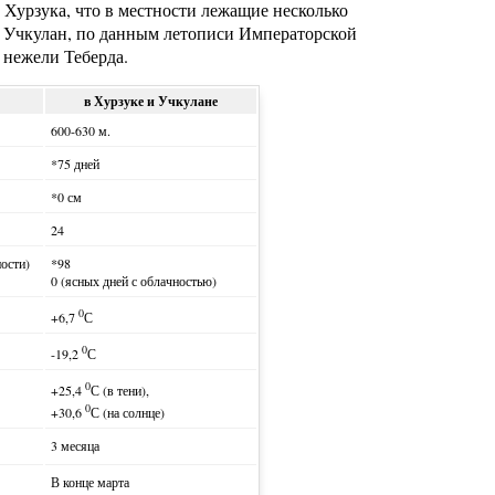
Хурзука, что в местности лежащие несколько
 и Учкулан, по данным летописи Императорской
 нежели Теберда.
в Хурзуке и Учкулане
600-630 м.
*75 дней
*0 см
24
ности)
*98
0 (ясных дней с облачностью)
0
+6,7
С
0
-19,2
С
0
+25,4
С (в тени),
0
+30,6
С (на солнце)
3 месяца
В конце марта