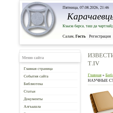
Пятница, 07.08.2026, 21:46
Карачаевц
Къыза барса, таш да чартлай
Гость
Салам,
Регистрация
ИЗВЕСТ
Меню сайта
Т.IV
Главная страница
Главная
»
Биб
События сайта
НАУЧНЫЕ С
Библиотека
Статьи
Документы
Алгъышла