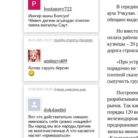
В середин
bostanovr722
аула Учкулан.
Иннгир ашхы Болсун!
обещано выдел
Чёмюч дегени агъачдан этилген
пияла маталлы Саут.
Но вместо
оплата рабочи
09.11.2025 | 22:27 |
КЪАРДА АТЫНГЫ ДЖАЗАМА
кузнецы – 20 
дорога строил
amingysi09
«При устр
порядочно не 
Аллах сауукъ берсин
плотной скале
сыпучесть гру
10.08.2025 | 23:26 |
Единая символика алан
Построенн
разрабатывающ
рынок. Так ка
dokdantist
порядка 120 в
Вот что действительно смешно-
железнодорожн
именовать себя громко «нацией»!
предпринимате
Вы народ,мы все народы,причем
записка минис
не многочисленные.А что касается
насчет «примазаться»
«Карачаевской