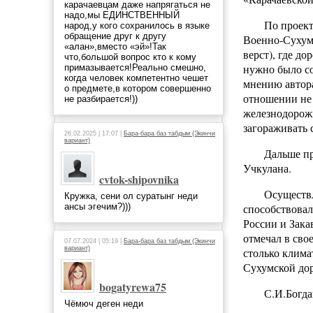
карачаевцам даже напрягаться не
надо,мы ЕДИНСТВЕННЫЙ
По проект
народ,у кого сохранилось в языке
обращение друг к другу
Военно-Сухумс
«алан»,вместо «эй»!Так
верст), где д
что,большой вопрос кто к кому
нужно было со
примазывается!Реально смешно,
когда человек компетентно чешет
мнению автора
о предмете,в котором совершенно
отношении не 
не разбирается!))
железнодорожн
загораживать
26.02.2025 | 17:07 |
Бара-бара баз табдым (Экинчи
вариант)
Дальше п
Учкулана.
cvtok-shipovnika
Осуществл
Кружка, сени ол суратынг неди
ансы эгечим?)))
способствовал
России и Зака
отмечал в сво
07.07.2024 | 05:19 |
Бара-бара баз табдым (Экинчи
вариант)
столько клима
Сухумской дор
bogatyrewa75
С.И.Богда
Чёмюч деген неди