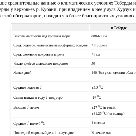
ие сравнительные данные о климатических условиях Теберды и 
ерды у верховьев р. Кубани, при впадением в неё у аула Хурзук
еской обсерватории, находятся в более благоприятных условиях,
в Теберде
Высота местности над уровнем моря
600-630 м.
Сред. годовое. количества атмосферных осадков
*113 дней
Сред. снежного покрова в апреле
*1 см
Число дней со сплошным покровом
50
Ясных дней
140 (без указ. степени облач
0
0
Среднее годовая t
+5,3
С
0
0
Самая низкая в году t
под утро
-19
С
0
0
Высшая t
летом
+27
С (в тени),
0
+41,25
С (на солнце)
0
0
4 месяца
Среднее t
ниже 0
С
Последний морозный день 1 полугодие
В начале мая