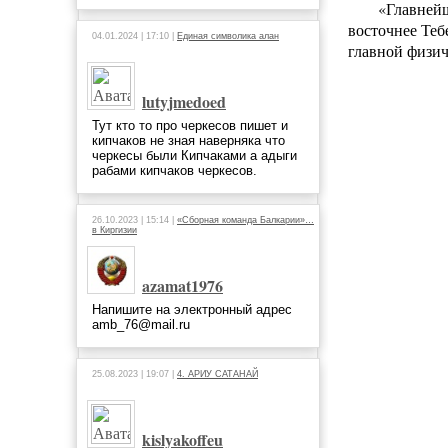
«Главнейш
восточнее Теб
04.01.2024 | 17:10 |
Единая символика алан
главной физич
lutyjmedoed
Тут кто то про черкесов пишет и
кипчаков не зная наверняка что
черкесы были Кипчаками а адыги
рабами кипчаков черкесов.
26.10.2023 | 15:14 |
«Сборная команда Балкарии»…
в Киргизии
azamat1976
Напишите на электронный адрес
amb_76@mail.ru
25.08.2023 | 19:07 |
4. АРИУ САТАНАЙ
kislyakoffeu