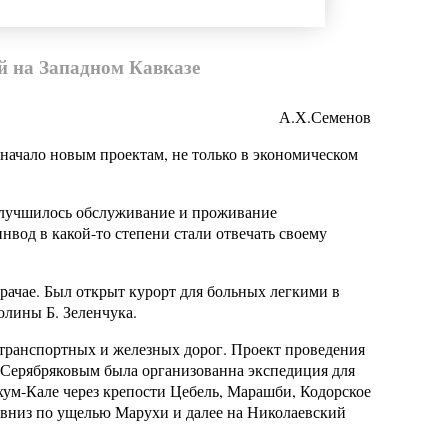
 на Западном Кавказе
А.Х.Семенов
 начало новым проектам, не только в экономическом
Улучшилось обслуживание и проживание
од в какой-то степени стали отвечать своему
ачае. Был открыт курорт для больных легкими в
олины Б. Зеленчука.
транспортных и железных дорог. Проект проведения
ом Серябряковым была организованна экспедиция для
хум-Кале через крепости Цебель, Марашби, Кодорское
, вниз по ущелью Марухи и далее на Николаевский