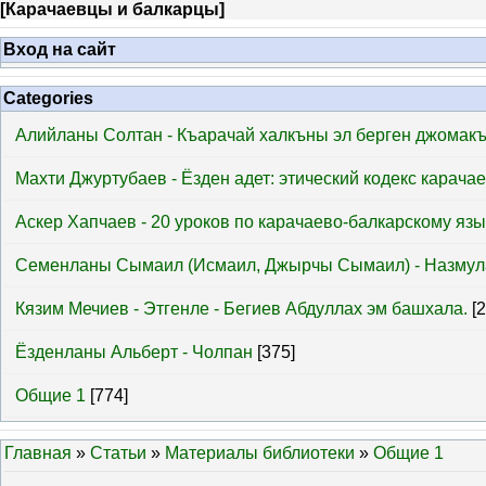
[
Карачаевцы и балкарцы
]
Вход на сайт
Categories
Алийланы Солтан - Къарачай халкъны эл берген джомак
Махти Джуртубаев - Ёзден адет: этический кодекс карача
Аскер Хапчаев - 20 уроков по карачаево-балкарскому язы
Семенланы Сымаил (Исмаил, Джырчы Сымаил) - Назмул
Кязим Мечиев - Этгенле - Бегиев Абдуллах эм башхала.
[
Ёзденланы Альберт - Чолпан
[375]
Общие 1
[774]
Главная
»
Статьи
»
Материалы библиотеки
»
Общие 1