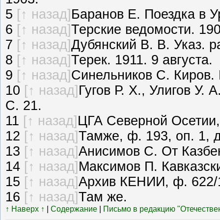
5
[↑ назад]
Баранов Е. Поездка в У
6
[↑ назад]
Терские ведомости. 190
7
[↑ назад]
Дубянский В. В. Указ. ра
8
[↑ назад]
Терек. 1911. 9 августа.
9
[↑ назад]
Синельников С. Киров. М
10
[↑ назад]
Гугов Р. X., Улигов У. 
С. 21.
11
[↑ назад]
ЦГА Северной Осетии, и
12
[↑ назад]
Тамже, ф. 193, оп. 1, д.
13
[↑ назад]
Анисимов С. От Казбека
14
[↑ назад]
Максимов П. Кавказски
15
[↑ назад]
Архив КЕНИИ, ф. 622/
16
[↑ назад]
Там же.
↑ Наверх ↑
|
Содержание
|
Письмо в редакцию "Отечестве