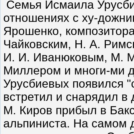
Семья Исмаила Урусби
отношениях с ху-дожни
Ярошенко, композиторам
Чайковским, Н. А. Рим
И. И. Иванюковым, М. М
Миллером и многи-ми д
Урусбиевых появился "с
встретил и снарядил в 
М. Киров прибыл в Бак
альпиниста. На самом д