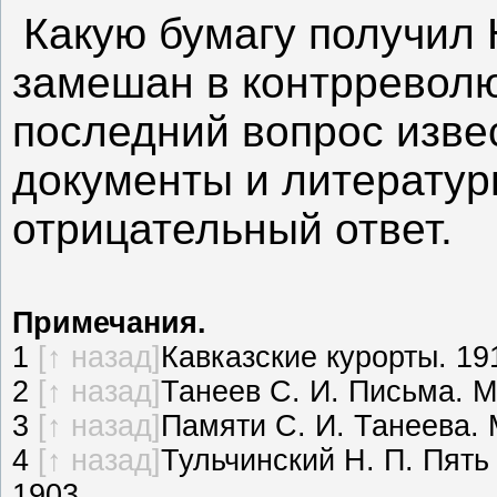
Какую бумагу получил 
замешан в контрревол
последний вопрос изве
документы и литератур
отрицательный ответ.
Примечания.
1
[↑ назад]
Кавказские курорты. 19
2
[↑ назад]
Танеев С. И. Письма. М.
3
[↑ назад]
Памяти С. И. Танеева. М
4
[↑ назад]
Тульчинский Н. П. Пять
1903.