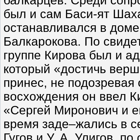
балкарцев. Среди сопр
был и сам Баси-ят Шах
останавливался в доме
Балкарокова. По свидет
группе Кирова был и ад
который «достичь верш
принес, не подозревая 
восхождения он ввел К
«Сергей Миронович и е
время заде–жались в се
Гугов и У. А. Улигов, п