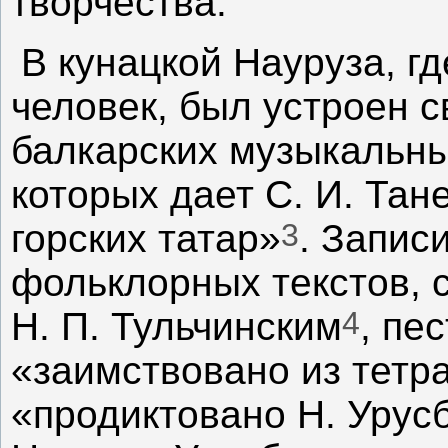
творчества.
В кунацкой Науруза, гд
человек, был устроен 
балкарских музыкальны
которых дает С. И. Тан
3
горских татар»
. Запис
фольклорных текстов, 
4
Н. П. Тульчинским
, пе
«заимствовано из тетр
«продиктовано Н. Урус