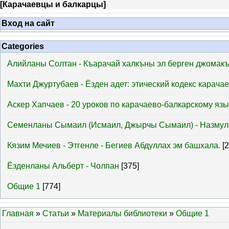
[
Карачаевцы и балкарцы
]
Вход на сайт
Categories
Алийланы Солтан - Къарачай халкъны эл берген джомак
Махти Джуртубаев - Ёзден адет: этический кодекс карача
Аскер Хапчаев - 20 уроков по карачаево-балкарскому язы
Семенланы Сымаил (Исмаил, Джырчы Сымаил) - Назмул
Кязим Мечиев - Этгенле - Бегиев Абдуллах эм башхала.
[
Ёзденланы Альберт - Чолпан
[375]
Общие 1
[774]
Главная
»
Статьи
»
Материалы библиотеки
»
Общие 1