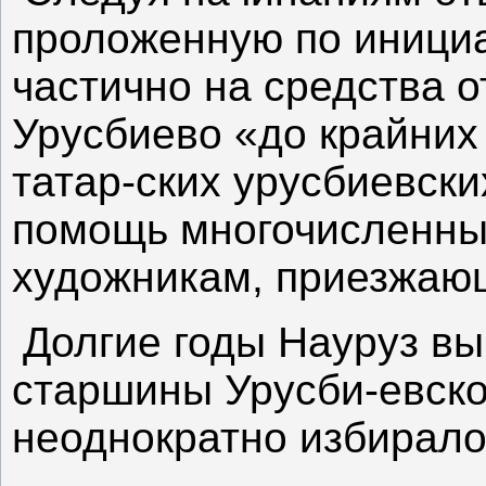
проложенную по инициа
частично на средства о
Урусбиево «до крайних 
татар-ских урусбиевск
помощь многочисленны
художникам, приезжаю
Долгие годы Науруз в
старшины Урусби-евско
неоднократно избирало 