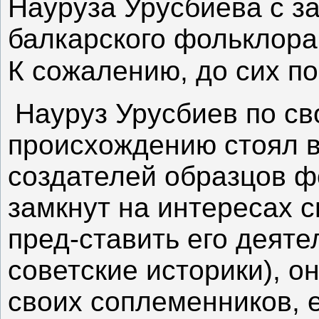
Науруза Урусбиева с з
балкарского фольклора
К сожалению, до сих по
Науруз Урусбиев по с
происхождению стоял в
создателей образцов ф
замкнут на интересах с
пред-ставить его деят
советские историки), о
своих соплеменников, 