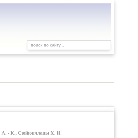
А. - К., Сюйюнчланы X. И.