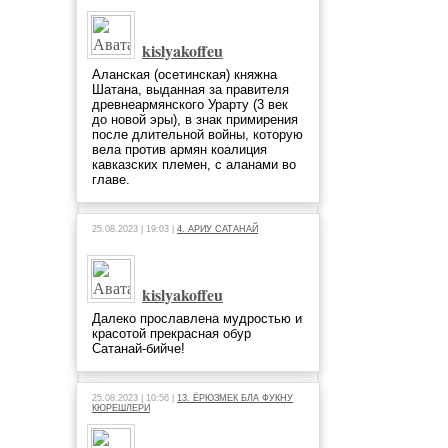
kislyakoffeu
Аланская (осетинская) княжна
Шатана, выданная за правителя
древнеармянского Урарту (3 век
до новой эры), в знак примирения
после длительной войны, которую
вела против армян коалиция
кавказских племен, с аланами во
главе.
25.08.2023 | 19:03 |
4. АРИУ САТАНАЙ
kislyakoffeu
Далеко прославлена мудростью и
красотой прекрасная обур
Сатанай-бийче!
25.08.2023 | 10:56 |
13. ЁРЮЗМЕК БЛА ФУКНУ
КЮРЕШЛЕРИ