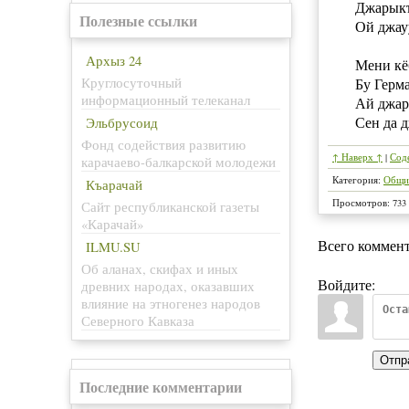
Джарыкъ
Полезные ссылки
Ой джау
Архыз 24
Мени кё
Круглосуточный
Бу Герм
информационный телеканал
Ай джа
Сен да 
Эльбрусоид
Фонд содействия развитию
↑ Наверх ↑
|
Сод
карачаево-балкарской молодежи
Категория
:
Общи
Къарачай
Просмотров
:
733
Сайт республиканской газеты
«Карачай»
Всего коммен
ILMU.SU
Об аланах, скифах и иных
Войдите:
древних народах, оказавших
влияние на этногенез народов
Северного Кавказа
Отпр
Последние комментарии