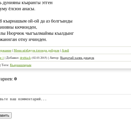
 дунияны къарангы этген
уму ёлсюн анасы.
б къарнашым ой-ой да аз болгъанды
анияны кючюнден,
рлы Нюрчюк чыгъалмаймы къалдынг
джаннган отну ичинден.
ержание
|
Мени кёзбауум ёлгенди дейдиле
|
Алий
е 1
|
Добавил
:
drxblack
(02.03.2015)
|
Автор
:
Къарачай халкъ джырла
|
Теги
:
Къарнашларым
0
тариев
:
авить