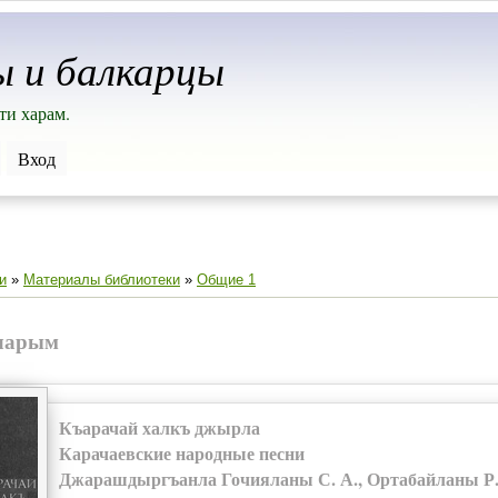
ы и балкарцы
ти харам.
Вход
и
»
Материалы библиотеки
»
Общие 1
ларым
Къарачай халкъ джырла
Карачаевские народные песни
Джарашдыргъанла Гочияланы С. А., Ортабайланы Р. 