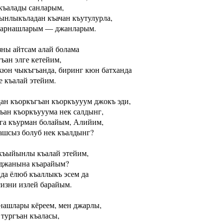
ъалады санларым,
ынлыкъладан къачан къутулурла,
ъарнашларым — джанларым.
ны айтсам алай болама
ъан элге кетейим,
кюн чыкъгъанда, биринг кюн батханда
е къалай этейим.
ан къоркъгъан къоркъууум джокъ эди,
ъан къоркъууума нек салдынг,
а къурман болайым, Алийим,
ашсыз болуб нек къалдынг?
къыйынлы къалай этейим,
джанына къарайым?
да ёлюб къаллыкъ эсем да
сизни излей барайым.
нашлары кёреем, мен джарлы,
тургъан къаласы,