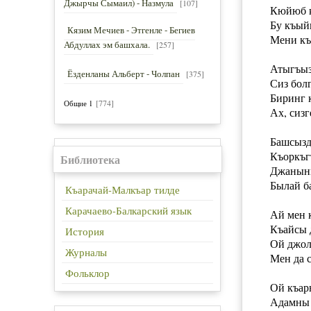
Джырчы Сымаил) - Назмула
[107]
Кюйюб к
Бу къый
Кязим Мечиев - Этгенле - Бегиев
Мени к
Абдуллах эм башхала.
[257]
Атыгъыз
Ёзденланы Альберт - Чолпан
[375]
Сиз болг
Биринг 
[774]
Общие 1
Ах, сизг
Башсызд
Къоркъг
Библиотека
Джанынг
Былай б
Къарачай-Малкъар тилде
Карачаево-Балкарский язык
Ай мен 
Къайсы 
История
Ой джол
Журналы
Мен да 
Фольклор
Ой къар
Адамны 