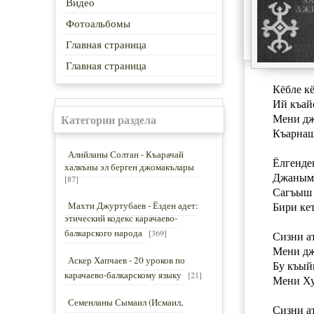
Видео
Фотоальбомы
Главная страница
Главная страница
Кёбле кё
Ий къай
Мени дж
Категории раздела
Къарнаш
Алийланы Солтан - Къарачай
Ёлгенде
халкъны эл берген джомакълары
Джаным
[87]
Сагъыш 
Махти Джуртубаев - Ёзден адет:
Бири ке
этический кодекс карачаево-
балкарского народа
[369]
Сизни а
Мени дж
Аскер Хапчаев - 20 уроков по
Бу къый
карачаево-балкарскому языку
[21]
Мени Ху
Семенланы Сымаил (Исмаил,
Сизни а