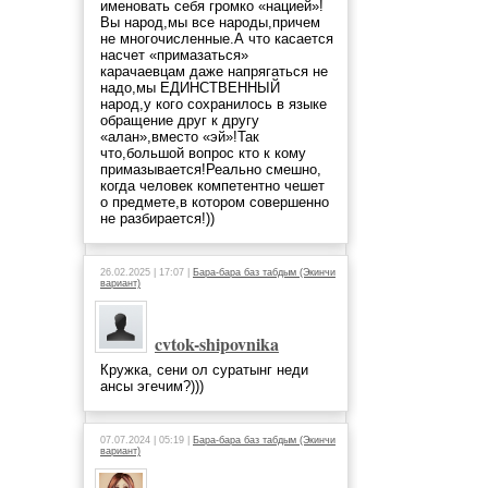
именовать себя громко «нацией»!
Вы народ,мы все народы,причем
не многочисленные.А что касается
насчет «примазаться»
карачаевцам даже напрягаться не
надо,мы ЕДИНСТВЕННЫЙ
народ,у кого сохранилось в языке
обращение друг к другу
«алан»,вместо «эй»!Так
что,большой вопрос кто к кому
примазывается!Реально смешно,
когда человек компетентно чешет
о предмете,в котором совершенно
не разбирается!))
26.02.2025 | 17:07 |
Бара-бара баз табдым (Экинчи
вариант)
cvtok-shipovnika
Кружка, сени ол суратынг неди
ансы эгечим?)))
07.07.2024 | 05:19 |
Бара-бара баз табдым (Экинчи
вариант)