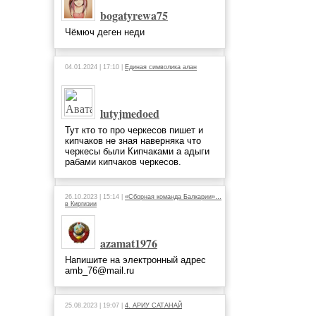
bogatyrewa75
Чёмюч деген неди
04.01.2024 | 17:10 |
Единая символика алан
lutyjmedoed
Тут кто то про черкесов пишет и
кипчаков не зная наверняка что
черкесы были Кипчаками а адыги
рабами кипчаков черкесов.
26.10.2023 | 15:14 |
«Сборная команда Балкарии»…
в Киргизии
azamat1976
Напишите на электронный адрес
amb_76@mail.ru
25.08.2023 | 19:07 |
4. АРИУ САТАНАЙ