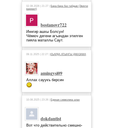
02.08.2026 | 21:27 |
Бара-бара баз табдым (Экинчи
вариант)
bostanovr722
Иннгир ашхы Болсун!
Чёмюч дегени агъачдан этилген
пияла маталлы Саут.
09.11.2025 | 22:27 |
КЪАРДА АТЫНГЫ ДЖАЗАМА
amingysi09
Аллах сауукъ берсин
10.08.2025 | 23:26 |
Единая символика алан
dokdantist
Вот что действительно смешно-