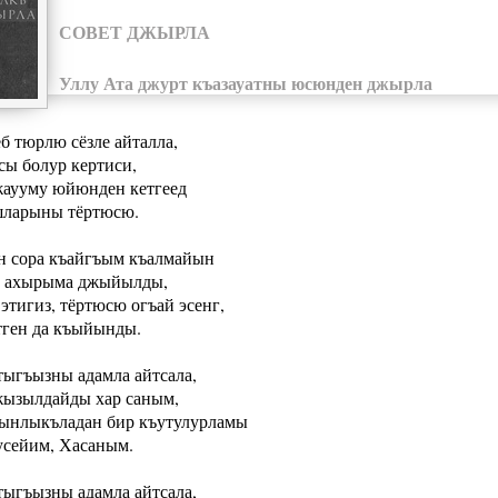
СОВЕТ ДЖЫРЛА
Уллу Ата джурт къазауатны юсюнден джырла
б тюрлю сёзле айталла,
сы болур кертиси,
аууму юйюнден кетгеед
ларыны тёртюсю.
н сора къайгъым къалмайын
 ахырыма джыйылды,
этигиз, тёртюсю огъай эсенг,
тген да къыйынды.
тыгъызны адамла айтсала,
ызылдайды хар саным,
ынлыкъладан бир къутулурламы
сейим, Хасаным.
тыгъызны адамла айтсала,