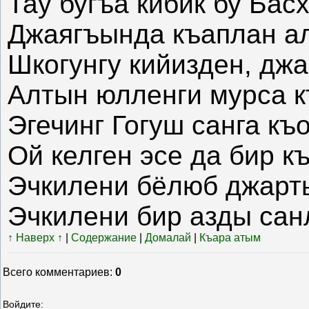
Тау бугъа кибик бу Бас
Джаягъында къаплан ал
Шкогунгу кийизден, дж
Алтын юлленги мурса к
Эгечинг Гогуш санга къ
Ой келген эсе да бир к
Эчкилени бёлюб джарты
Эчкилени бир азды сан
↑ Наверх ↑
|
Содержание
|
Домалай
|
Къара атым
Всего комментариев
:
0
Войдите: