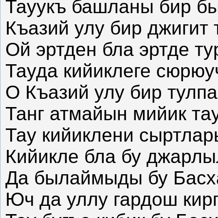
Тауукъ башланы бир бы
Къазий улу бир джигит 
Ой эртден бла эртде ту
Тауда кийиклеге сюрюу
О Къазий улу бир тулпа
Танг атмайын мийик та
Тау кийиклени сыртлар
Кийикле бла бу джарлы
Да былаймыды бу Басх
Юч да уллу гардош кирг