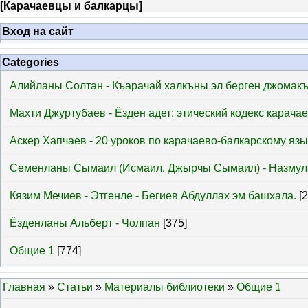
[
Карачаевцы и балкарцы
]
Вход на сайт
Categories
Алийланы Солтан - Къарачай халкъны эл берген джомак
Махти Джуртубаев - Ёзден адет: этический кодекс карача
Аскер Хапчаев - 20 уроков по карачаево-балкарскому язы
Семенланы Сымаил (Исмаил, Джырчы Сымаил) - Назмул
Кязим Мечиев - Этгенле - Бегиев Абдуллах эм башхала.
[
Ёзденланы Альберт - Чолпан
[375]
Общие 1
[774]
Главная
»
Статьи
»
Материалы библиотеки
»
Общие 1