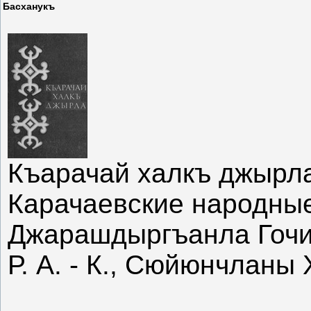
Басханукъ
Къарачай халкъ джырл
Карачаевские народны
Джарашдыргъанла Гочи
Р. А. - К., Сюйюнчланы 