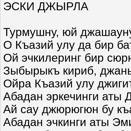
ЭСКИ ДЖЫРЛА
Турмушну, юй джашаун
О Къазий улу да бир ба
Ой эчкилеринг бир сюр
Зыбырыкъ кириб, джаны
Ойра Къазий улу джиги
Абадан эркечинги аты 
Ай сау джюрюгюн бу к
Абадан эчкинги аты Эм