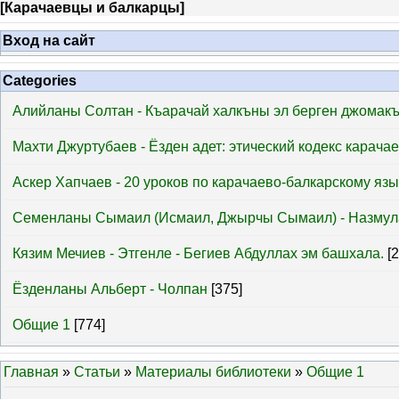
[
Карачаевцы и балкарцы
]
Вход на сайт
Categories
Алийланы Солтан - Къарачай халкъны эл берген джомак
Махти Джуртубаев - Ёзден адет: этический кодекс карача
Аскер Хапчаев - 20 уроков по карачаево-балкарскому язы
Семенланы Сымаил (Исмаил, Джырчы Сымаил) - Назмул
Кязим Мечиев - Этгенле - Бегиев Абдуллах эм башхала.
[
Ёзденланы Альберт - Чолпан
[375]
Общие 1
[774]
Главная
»
Статьи
»
Материалы библиотеки
»
Общие 1