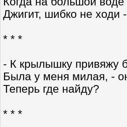
Когда на большой воде 
Джигит, шибко не ходи 
* * *
- К крылышку привяжу б
Была у меня милая, - о
Теперь где найду?
* * *