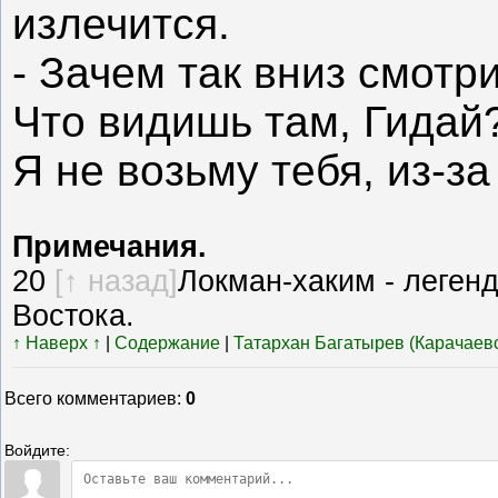
излечится.
- Зачем так вниз смотр
Что видишь там, Гидай
Я не возьму тебя, из-з
Примечания.
20
[↑ назад]
Локман-хаким - леген
Востока.
↑ Наверх ↑
|
Содержание
|
Татархан Багатырев (Карачаевс
Всего комментариев
:
0
Войдите: