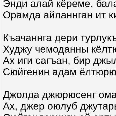
Энди алай кёреме, бал
Орамда айланнган ит к
Къачаннга дери турлукъ
Худжу чемоданны кёлт
Ах иги сагъан, бир джы
Сюйгенин адам ёлтюрю
Джолда джюрюсенг ома
Ах, джер оюлуб джутар