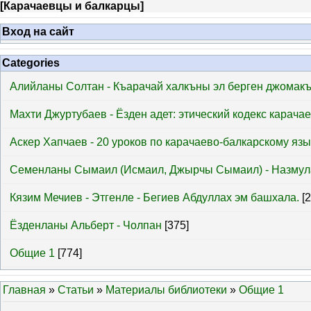
[
Карачаевцы и балкарцы
]
Вход на сайт
Categories
Алийланы Солтан - Къарачай халкъны эл берген джомак
Махти Джуртубаев - Ёзден адет: этический кодекс карача
Аскер Хапчаев - 20 уроков по карачаево-балкарскому язы
Семенланы Сымаил (Исмаил, Джырчы Сымаил) - Назмул
Кязим Мечиев - Этгенле - Бегиев Абдуллах эм башхала.
[
Ёзденланы Альберт - Чолпан
[375]
Общие 1
[774]
Главная
»
Статьи
»
Материалы библиотеки
»
Общие 1