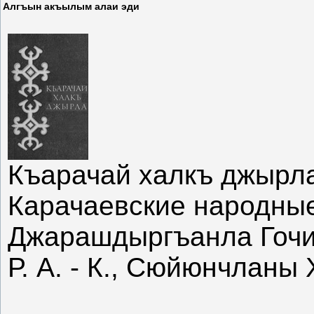
Алгъын акъылым алаи эди
Къарачай халкъ джырл
Карачаевские народны
Джарашдыргъанла Гочи
Р. А. - К., Сюйюнчланы 