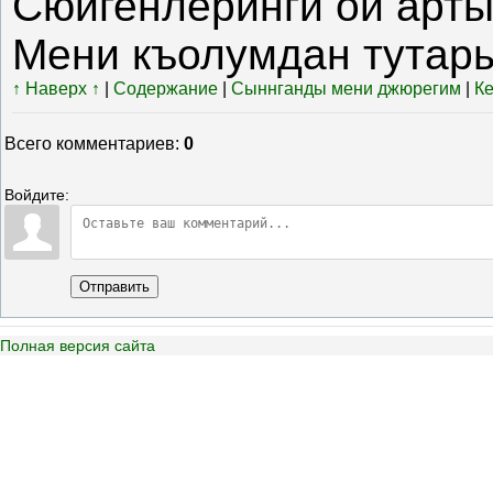
Сюйгенлеринги ой арты
Мени къолумдан тутары
↑ Наверх ↑
|
Содержание
|
Сыннганды мени джюрегим
|
Ке
Всего комментариев
:
0
Войдите:
Отправить
Полная версия сайта