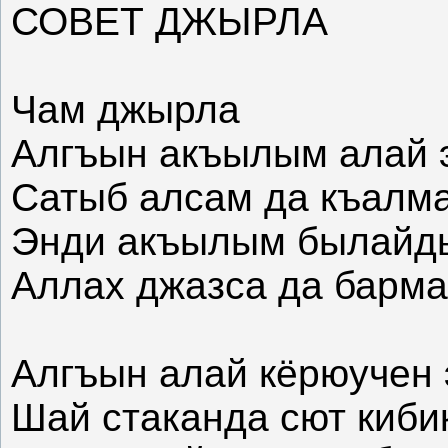
СОВЕТ ДЖЫРЛА
Чам джырла
Алгъын акъылым алай 
Сатыб алсам да къалма
Энди акъылым былайды
Аллах джазса да барма
Алгъын алай кёрюучен 
Шай стаканда сют киби