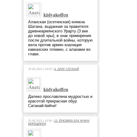
kislyakoffeu
Аланская (осетинская) княжна
Шатана, выданная за правителя
древнеармянского Урарту (3 век
до новой эры), в знак примирения
после длительной войны, которую
вела против армян коалиция
кавказских племен, с аланами во
главе.
25.08.2023 | 19:03 |
4. АРИУ САТАНАЙ
kislyakoffeu
Далеко прославлена мудростью и
красотой прекрасная обур
Сатанай-бийче!
25.08.2023 | 10:56 |
13. ЁРЮЗМЕК БЛА ФУКНУ
КЮРЕШЛЕРИ