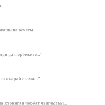
з
 жашына осуяты
лди да гюрбежиге..."
а къарай озама..."
а къоннган чорбат чыпчыгъы..."