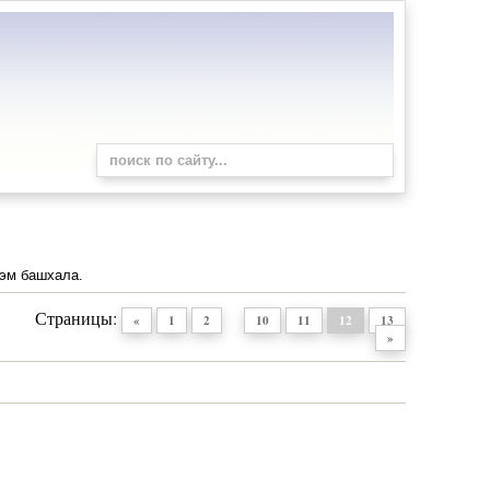
 эм башхала.
Страницы
:
...
«
1
2
10
11
12
13
»