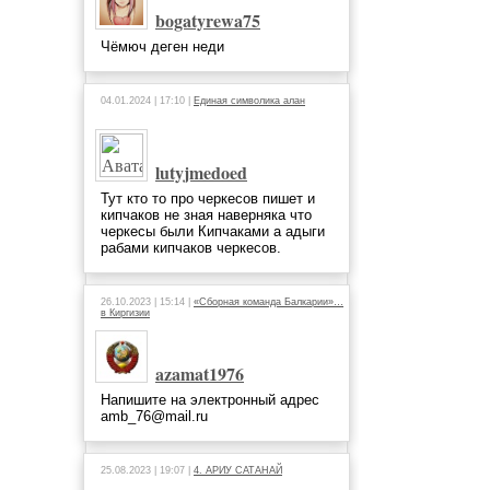
bogatyrewa75
Чёмюч деген неди
04.01.2024 | 17:10 |
Единая символика алан
lutyjmedoed
Тут кто то про черкесов пишет и
кипчаков не зная наверняка что
черкесы были Кипчаками а адыги
рабами кипчаков черкесов.
26.10.2023 | 15:14 |
«Сборная команда Балкарии»…
в Киргизии
azamat1976
Напишите на электронный адрес
amb_76@mail.ru
25.08.2023 | 19:07 |
4. АРИУ САТАНАЙ