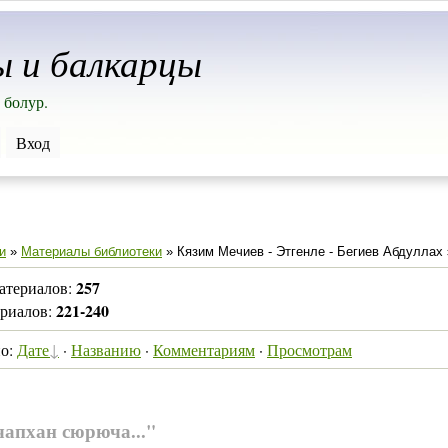
ы и балкарцы
 болур.
Вход
и
»
Материалы библиотеки
» Кязим Мечиев - Этгенле - Бегиев Абдуллах
257
атериалов
:
221-240
ериалов
:
по
:
Дате
·
Названию
·
Комментариям
·
Просмотрам
чапхан сюрюча..."