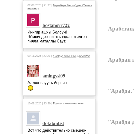
02.08.2026 | 21:27 |
Бара-бара баз табдым (Экинчи
вариант)
bostanovr722
Арабстан
Иннгир ашхы Болсун!
Чёмюч дегени агъачдан этилген
пияла маталлы Саут.
09.11.2025 | 22:27 |
КЪАРДА АТЫНГЫ ДЖАЗАМА
Арабдан 
amingysi09
Аллах сауукъ берсин
"Арабда, 
10.08.2025 | 23:26 |
Единая символика алан
"Арабда 
dokdantist
Вот что действительно смешно-