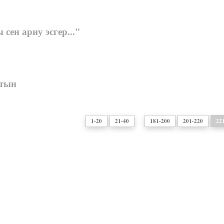
сен ариу эсгер..."
атын
...
1-20
21-40
181-200
201-220
22