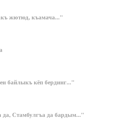
къ жютюд, къамача..."
а
ен байлыкъ кёп бердинг..."
 да, Стамбулгъа да бардым..."