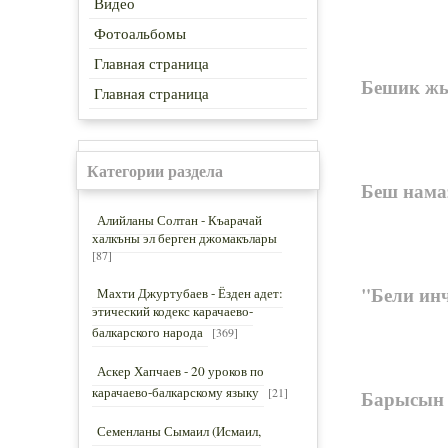
Видео
Фотоальбомы
Главная страница
Бешик ж
Главная страница
Категории раздела
Беш нама
Алийланы Солтан - Къарачай
халкъны эл берген джомакълары
[87]
"Бели инч
Махти Джуртубаев - Ёзден адет:
этический кодекс карачаево-
балкарского народа
[369]
Аскер Хапчаев - 20 уроков по
карачаево-балкарскому языку
[21]
Барысын 
Семенланы Сымаил (Исмаил,