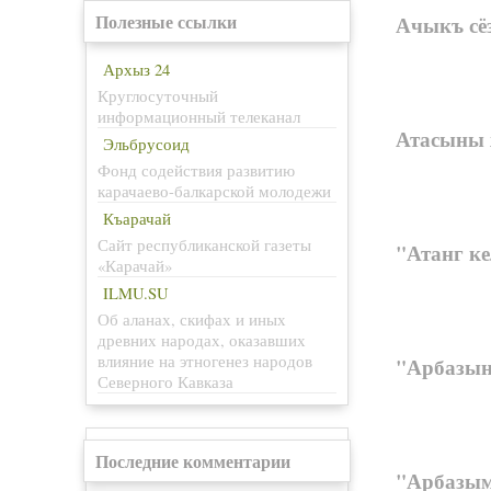
Полезные ссылки
Ачыкъ сё
Архыз 24
Круглосуточный
информационный телеканал
Атасыны
Эльбрусоид
Фонд содействия развитию
карачаево-балкарской молодежи
Къарачай
Сайт республиканской газеты
"Атанг ке
«Карачай»
ILMU.SU
Об аланах, скифах и иных
древних народах, оказавших
влияние на этногенез народов
"Арбазынг
Северного Кавказа
Последние комментарии
"Арбазым