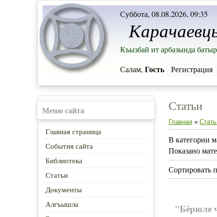
Суббота, 08.08.2026, 09:35
Карачаевц
Къызбай ит арбазында батыр
Гость
Салам,
Регистрация
Статьи
Меню сайта
Главная
»
Стать
Главная страница
В категории м
События сайта
Показано мат
Библиотека
Сортировать 
Статьи
Документы
Алгъышла
"Бёрюле 