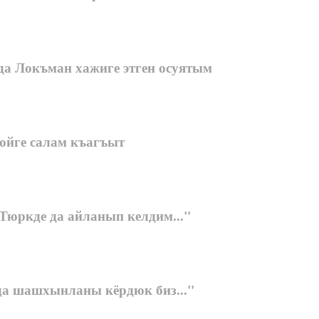
да Локъман хажиге этген осуятым
юйге салам къагъыт
Тюркде да айланып келдим..."
да шашхынланы кёрдюк биз..."