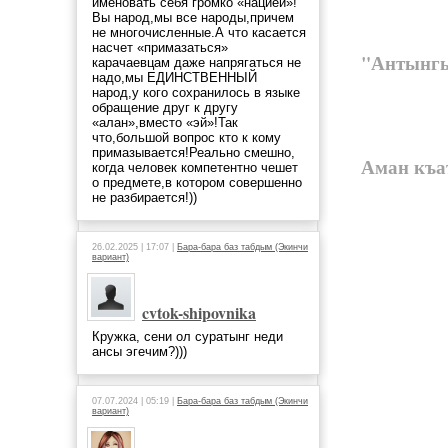
именовать себя громко «нацией»!
Вы народ,мы все народы,причем
не многочисленные.А что касается
насчет «примазаться»
"Антынгы 
карачаевцам даже напрягаться не
надо,мы ЕДИНСТВЕННЫЙ
народ,у кого сохранилось в языке
обращение друг к другу
«алан»,вместо «эй»!Так
что,большой вопрос кто к кому
примазывается!Реально смешно,
Аман къ
когда человек компетентно чешет
о предмете,в котором совершенно
не разбирается!))
26.02.2025 | 17:07 |
Бара-бара баз табдым (Экинчи
вариант)
cvtok-shipovnika
Кружка, сени ол суратынг неди
ансы эгечим?)))
07.07.2024 | 05:19 |
Бара-бара баз табдым (Экинчи
вариант)