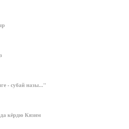
ыр
з
ге - субай назы..."
да кёрдю Кязим