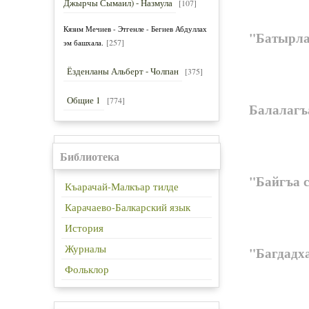
Джырчы Сымаил) - Назмула
[107]
Кязим Мечиев - Этгенле - Бегиев Абдуллах
"Батырла
[257]
эм башхала.
Ёзденланы Альберт - Чолпан
[375]
Общие 1
[774]
Балалагъ
Библиотека
"Байгъа с
Къарачай-Малкъар тилде
Карачаево-Балкарский язык
История
Журналы
"Багдадха
Фольклор