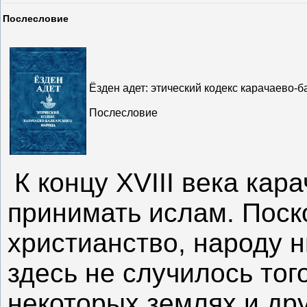
Послесловие
Ёзден адет: этический кодекс карачаево-б
Послесловие
К концу XVIII века ка
принимать ислам. Поско
христианство, народу н
здесь не случилось тог
некоторых землях и дру