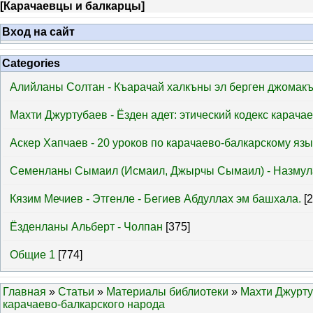
[
Карачаевцы и балкарцы
]
Вход на сайт
Categories
Алийланы Солтан - Къарачай халкъны эл берген джомак
Махти Джуртубаев - Ёзден адет: этический кодекс карача
Аскер Хапчаев - 20 уроков по карачаево-балкарскому язы
Семенланы Сымаил (Исмаил, Джырчы Сымаил) - Назмул
Кязим Мечиев - Этгенле - Бегиев Абдуллах эм башхала.
[
Ёзденланы Альберт - Чолпан
[375]
Общие 1
[774]
Главная
»
Статьи
»
Материалы библиотеки
»
Махти Джуртуб
карачаево-балкарского народа