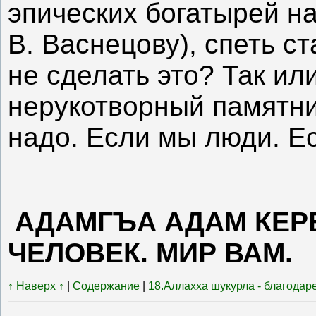
эпических богатырей на
В. Васнецову), спеть с
не сделать это? Так ил
нерукотворный памятн
надо. Если мы люди. Ес
АДАМГЪА АДАМ КЕРЕ
ЧЕЛОВЕК. МИР ВАМ.
↑ Наверх ↑
|
Содержание
|
18.Аллахха шукурла - благодар