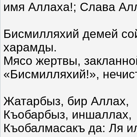
имя Аллаха!; Слава Алл
Бисмилляхий демей сой
харамды.
Мясо жертвы, закланно
«Бисмилляхий!», нечис
Жатарбыз, бир Аллах,
Къобарбыз, иншаллах,
Къобалмасакъ да: Ля и