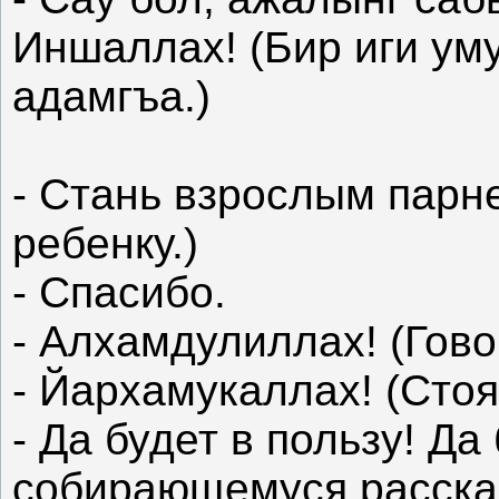
Иншаллах! (Бир иги ум
адамгъа.)
- Стань взрослым парн
ребенку.)
- Спасибо.
- Алхамдулиллах! (Гово
- Йархамукаллах! (Сто
- Да будет в пользу! Да
собирающемуся рассказ