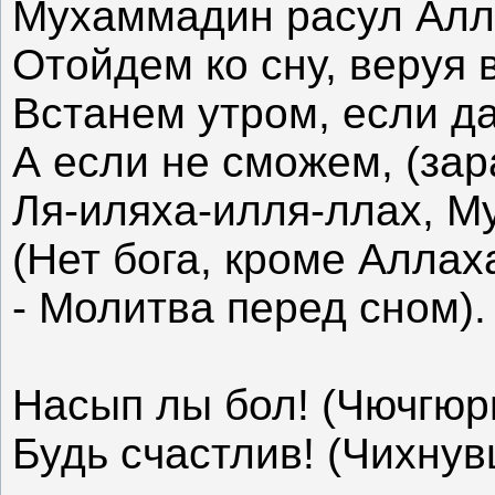
Мухаммадин расул Алла
Отойдем ко сну, веруя 
Встанем утром, если д
А если не сможем, (зар
Ля-иляха-илля-ллах, М
(Нет бога, кроме Аллаха
- Молитва перед сном).
Насып лы бол! (Чючгюрг
Будь счастлив! (Чихнув