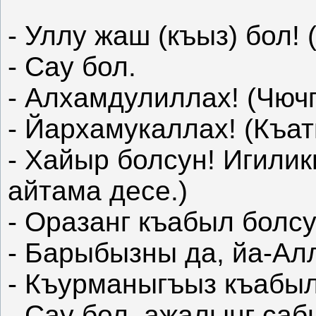
- Уллу жаш (къыз) бол! 
- Сау бол.
- Алхамдулиллах! (Чюч
- Йархамукаллах! (Къа
- Хайыр болсун! Игили
айтама десе.)
- Оразанг къабыл болсу
- Барыбызны да, йа-Ал
- Къурманыгъыз къабыл
- Сау бол, ажалынг саб