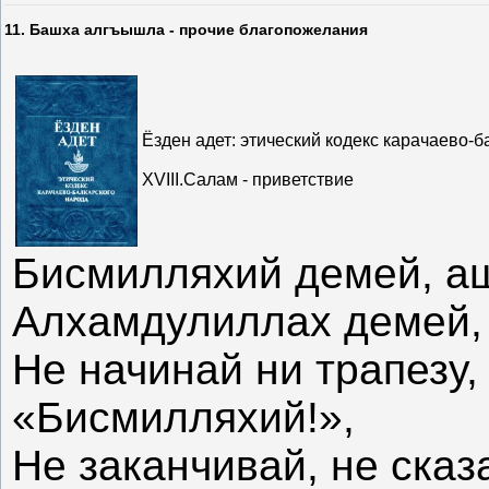
11. Башха алгъышла - прочие благопожелания
Ёзден адет: этический кодекс карачаево-б
XVIII.Салам - приветствие
Бисмилляхий демей, а
Алхамдулиллах демей,
Не начинай ни трапезу, 
«Бисмилляхий!»,
Не заканчивай, не сказ