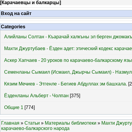
[
Карачаевцы и балкарцы
]
Вход на сайт
Categories
Алийланы Солтан - Къарачай халкъны эл берген джомак
Махти Джуртубаев - Ёзден адет: этический кодекс карача
Аскер Хапчаев - 20 уроков по карачаево-балкарскому язы
Семенланы Сымаил (Исмаил, Джырчы Сымаил) - Назмул
Кязим Мечиев - Этгенле - Бегиев Абдуллах эм башхала.
[
Ёзденланы Альберт - Чолпан
[375]
Общие 1
[774]
Главная
»
Статьи
»
Материалы библиотеки
»
Махти Джуртуб
карачаево-балкарского народа