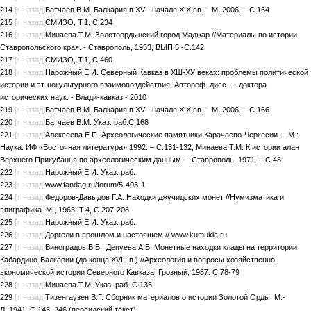
214
[↑ назад]
Батчаев В.М. Балкария в XV - начале XIX вв. – М.,2006. – С.164
215
[↑ назад]
СМИЗО, Т.1, С.234
216
[↑ назад]
Минаева Т.М. Золотоордынский город Маджар //Материалы по истории
Ставропольского края. - Ставрополь, 1953, ВЫП.5.-С.142
217
[↑ назад]
СМИЗО, Т.1, С.460
218
[↑ назад]
Нарожный Е.И. Северный Кавказ в ХШ-ХУ веках: проблемы политической
истории и эт-нокультурного взаимовоздействия. Автореф. дисс. ... доктора
исторических наук. - Влади-кавказ - 2010
219
[↑ назад]
Батчаев В.М. Балкария в XV - начале XIX вв. – М.,2006. – С.166
220
[↑ назад]
Батчаев В.М. Указ. раб.С.168
221
[↑ назад]
Алексеева Е.П. Археологические памятники Карачаево-Черкесии. – М.:
Наука: ИФ «Восточная литература»,1992. – С.131-132; Минаева Т.М. К истории алан
Верхнего Прикубанья по археологическим данным. – Ставрополь, 1971. – С.48
222
[↑ назад]
Нарожный Е.И. Указ. раб.
223
[↑ назад]
www.fandag.ru/forum/5-403-1
224
[↑ назад]
Федоров-Давыдов Г.А. Находки джучидских монет //Нумизматика и
эпиграфика. М., 1963. Т.4, С.207-208
225
[↑ назад]
Нарожный Е.И. Указ. раб.
226
[↑ назад]
Доргели в прошлом и настоящем // www.kumukia.ru
227
[↑ назад]
Виноградов В.Б., Депуева А.Б. Монетные находки клады на территории
Кабардино-Балкарии (до конца XVIII в.) //Археология и вопросы хозяйственно-
экономической истории Северного Кавказа. Грозный, 1987. С.78-79
228
[↑ назад]
Минаева Т.М. Указ. раб. С.136
229
[↑ назад]
Тизенгаузен В.Г. Сборник материалов о истории Золотой Орды. М.-
Л.,1941, С.143, 246 (персидский текст).