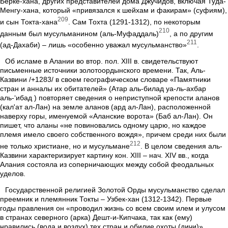
Берке-хана, других представителей дома Джучидов, включая Туда-
Менгу-хана, который «привязался к шейхам и факирам» (суфиям),
209
и сын Токта-хана
. Сам Тохта (1291-1312), по некоторым
210
данным был мусульманином (аль-Муфаддаль)
, а по другим
211
(ад-Дахаби) – лишь «особенно уважал мусульманство»
.
Об исламе в Алании во втор. пол. XIII в. свидетельствуют
письменные источники золотоордынского времени. Так, Аль-
Казвини /+1283/ в своем географическом словаре «Памятники
стран и анналы их обитателей» (Атар аль-билад уа-ль-ахбар
аль-‘ибад ) повторяет сведения о неприступной крепости аланов
(кал'aт ал-Лан) на земле аланов (aрд ал-Лан), расположенной
наверху горы, именуемой «Аланские ворота» (Баб ал-Лан). Он
пишет, что аланы «не повиновались одному царю, но каждое
племя имело своего собственного вождя», причем среди них были
212
не только христиане, но и мусульмане
. В целом сведения аль-
Казвини характеризирует картину кон. XIII – нач. XIV вв., когда
Алания состояла из соперничающих между собой феодальных
уделов.
Государственной религией Золотой Орды мусульманство сделал
преемник и племянник Токты – Узбек-хан (1312-1342). Первые
годы правления он «проводил жизнь со всем своим илем и улусом
в странах северного (арка) Дешт-и-Кипчака, так как (ему)
нравились (вода и воздух) тех стран и обилие охоты (дичи)».