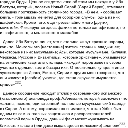
городах Орды. Ценное свидетельство об этом мы находим у Ибн
Баттуты, который, посетив Новый Сарай (Сарай Берке), отмечает
большую протяженность столичного города. «В нем, - сообщает
книга, - тринадцать мечетей для соборной службы; одна из них
шафийская. Кроме того, еще чрезвычайно много [других]
мечетей». Фиксируются здесь факихи не только ханифитского, но
и шафиитского, и маликитского мазхабов.
Далее Ибн Баттута пишет, что в столице живут «разные народы,
как - то: Монголы это [настоящие] жители страны и владыки ее;
некоторые из них мусульмане; Асы, которые мусульмане, Кыпчаки,
Черкесы, Русские и Византийцы, которые христиане». Указывается
на этнические кварталы столицы: «каждый народ живет в своем
участке отдельно; там и базары их». Относительно купцов и иных
чужеземцев из Ирака, Египта, Сирии и других мест говорится, что
они «живут в [особом] участке, где стена окружает имущество
232
купцов»
.
Данное сообщение находит отклик у современного испанского
(каталонского) алановеда проф.А.Алеманя, который заключает что
«аланы, похоже, единственный полностью мусульманский народ»
в г.Сарае. А потому, «принимая во внимание, что хан Узбек был
одним из самых главных защитников и распространителей
исламской веры в Орде», данный факт может «указывать на
233
близость к власти (или даже выдающееся положение) аланов»
.