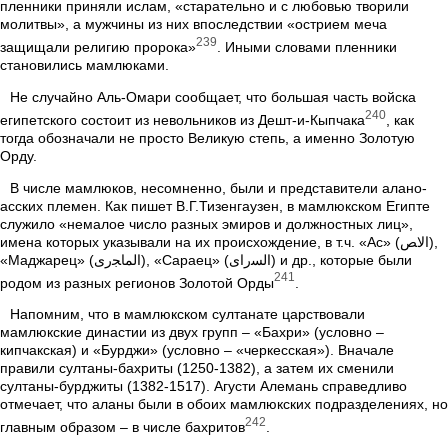
пленники приняли ислам, «старательно и с любовью творили
молитвы», а мужчины из них впоследствии «острием меча
239
защищали религию пророка»
. Иными словами пленники
становились мамлюками.
Не случайно Аль-Омари сообщает, что большая часть войска
240
египетского состоит из невольников из Дешт-и-Кыпчака
, как
тогда обозначали не просто Великую степь, а именно Золотую
Орду.
В числе мамлюков, несомненно, были и представители алано-
асских племен. Как пишет В.Г.Тизенгаузен, в мамлюкском Египте
служило «немалое число разных эмиров и должностных лиц»,
имена которых указывали на их происхождение, в т.ч. «Ас» (ﺍﻻﺺ),
«Маджарец» (ﺍﻟﻤﺎﺠﺭﻯ), «Сараец» (ﺍﻟﺴﺭﺍﻯ) и др., которые были
241
родом из разных регионов Золотой Орды
.
Напомним, что в мамлюкском султанате царствовали
мамлюкские династии из двух групп – «Бахри» (условно –
кипчакская) и «Бурджи» (условно – «черкесская»). Вначале
правили султаны-бахриты (1250-1382), а затем их сменили
султаны-бурджиты (1382-1517). Агусти Алемань справедливо
отмечает, что аланы были в обоих мамлюкских подразделениях, но
242
главным образом – в числе бахритов
.