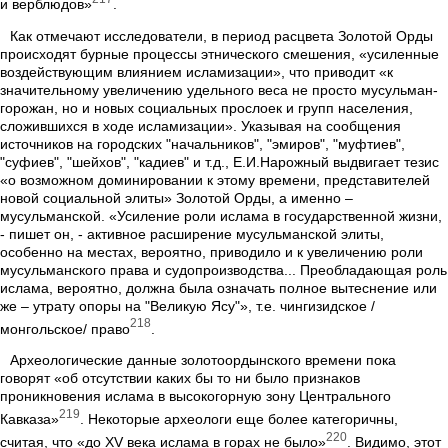
и верблюдов»
.
Как отмечают исследователи, в период расцвета Золотой Орды
происходят бурные процессы этнического смешения, «усиленные
воздействующим влиянием исламизации», что приводит «к
значительному увеличению удельного веса не просто мусульман-
горожан, но и новых социальных прослоек и групп населения,
сложившихся в ходе исламизации». Указывая на сообщения
источников на городских "начальников", "эмиров", "муфтиев",
"суфиев", "шейхов", "кадиев" и т.д., Е.И.Нарожный выдвигает тезис
«о возможном доминировании к этому времени, представителей
новой социальной элиты» Золотой Орды, а именно –
мусульманской. «Усиление роли ислама в государственной жизни,
- пишет он, - активное расширение мусульманской элиты,
особенно на местах, вероятно, приводило и к увеличению роли
мусульманского права и судопроизводства... Преобладающая роль
ислама, вероятно, должна была означать полное вытеснение или
же – утрату опоры на "Великую Ясу"», т.е. чингизидское /
218
монгольское/ право
.
Археологические данные золотоордынского времени пока
говорят «об отсутствии каких бы то ни было признаков
проникновения ислама в высокогорную зону Центрального
219
Кавказа»
. Некоторые археологи еще более категоричны,
220
считая, что «до XV века ислама в горах не было»
. Видимо, этот