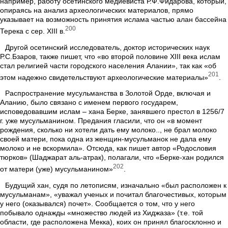
например, работу осетинского медиевиста Р.Ф.Фидарова, который,
опираясь на анализ археологических материалов, прямо
указывает на возможность принятия ислама частью алан бассейна
200
Терека с сер. XIII в.
Другой осетинский исследователь, доктор исторических наук
Р.С.Бзаров, также пишет, что «во второй половине XIII века ислам
стал религией части городского населения Алании», так как «об
201
этом надежно свидетельствуют археологические материалы»
.
Распространение мусульманства в Золотой Орде, включая и
Аланию, было связано с именем первого государем,
исповедовавшим ислам – хана Берке, занявшего престол в 1256/7
г. уже мусульманином. Предания гласили, что он «в момент
рождения, сколько ни хотели дать ему молоко.., не брал молоко
своей матери, пока одна из женщин-мусульманок не дала ему
молоко и не вскормила». Отсюда, как пишет автор «Родословия
тюрков» (Шаджарат аль-атрак), полагали, что «Берке-хан родился
202
от матери (уже) мусульманином»
.
Будущий хан, судя по летописям, изначально «был расположен к
мусульманам», «уважал ученых и почитал благочестивых, которым
у него (оказывался) почет». Сообщается о том, что у него
побывало однажды «множество людей из Хиджаза» (т.е. той
области, где расположена Мекка), коих он принял благосклонно и