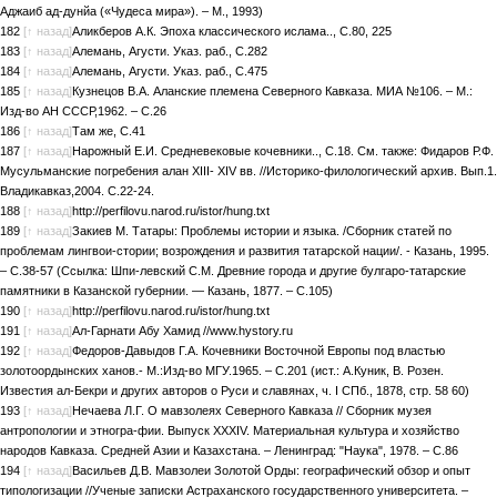
Аджаиб ад-дунйа («Чудеса мира»). – М., 1993)
182
[↑ назад]
Аликберов А.К. Эпоха классического ислама.., С.80, 225
183
[↑ назад]
Алемань, Агусти. Указ. раб., С.282
184
[↑ назад]
Алемань, Агусти. Указ. раб., С.475
185
[↑ назад]
Кузнецов В.А. Аланские племена Северного Кавказа. МИА №106. – М.:
Изд-во АН СССР,1962. – С.26
186
[↑ назад]
Там же, С.41
187
[↑ назад]
Нарожный Е.И. Средневековые кочевники.., С.18. См. также: Фидаров Р.Ф.
Мусульманские погребения алан XIII- XIV вв. //Историко-филологический архив. Вып.1.
Владикавказ,2004. С.22-24.
188
[↑ назад]
http://perfilovu.narod.ru/istor/hung.txt
189
[↑ назад]
Закиев М. Татары: Проблемы истории и языка. /Сборник статей по
проблемам лингвои-стории; возрождения и развития татарской нации/. - Казань, 1995.
– С.38-57 (Ссылка: Шпи-левский С.М. Древние города и другие булгаро-татарские
памятники в Казанской губернии. — Казань, 1877. – С.105)
190
[↑ назад]
http://perfilovu.narod.ru/istor/hung.txt
191
[↑ назад]
Ал-Гарнати Абу Хамид //www.hystory.ru
192
[↑ назад]
Федоров-Давыдов Г.А. Кочевники Восточной Европы под властью
золотоордынских ханов.- М.:Изд-во МГУ.1965. – С.201 (ист.: А.Куник, В. Розен.
Известия ал-Бекри и других авторов о Руси и славянах, ч. I СПб., 1878, стр. 58 60)
193
[↑ назад]
Нечаева Л.Г. О мавзолеях Северного Кавказа // Сборник музея
антропологии и этногра-фии. Выпуск XXXIV. Материальная культура и хозяйство
народов Кавказа. Средней Азии и Казахстана. – Ленинград: "Наука", 1978. – С.86
194
[↑ назад]
Васильев Д.В. Мавзолеи Золотой Орды: географический обзор и опыт
типологизации //Ученые записки Астраханского государственного университета. –