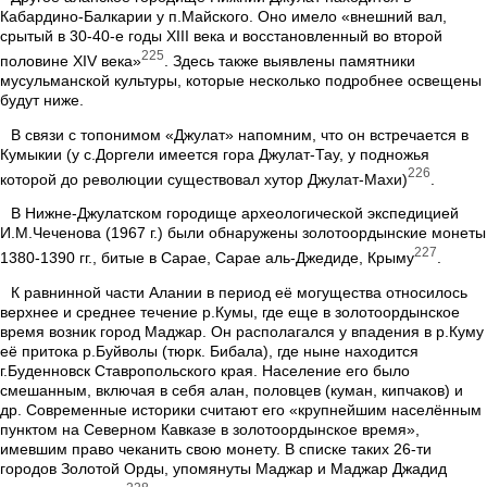
Кабардино-Балкарии у п.Майского. Оно имело «внешний вал,
срытый в 30-40-е годы ХIII века и восстановленный во второй
225
половине ХIV века»
. Здесь также выявлены памятники
мусульманской культуры, которые несколько подробнее освещены
будут ниже.
В связи с топонимом «Джулат» напомним, что он встречается в
Кумыкии (у с.Доргели имеется гора Джулат-Тау, у подножья
226
которой до революции существовал хутор Джулат-Махи)
.
В Нижне-Джулатском городище археологической экспедицией
И.М.Чеченова (1967 г.) были обнаружены золотоордынские монеты
227
1380-1390 гг., битые в Сарае, Сарае аль-Джедиде, Крыму
.
К равнинной части Алании в период её могущества относилось
верхнее и среднее течение р.Кумы, где еще в золотоордынское
время возник город Маджар. Он располагался у впадения в р.Куму
её притока р.Буйволы (тюрк. Бибала), где ныне находится
г.Буденновск Ставропольского края. Население его было
смешанным, включая в себя алан, половцев (куман, кипчаков) и
др. Современные историки считают его «крупнейшим населённым
пунктом на Северном Кавказе в золотоордынское время»,
имевшим право чеканить свою монету. В списке таких 26-ти
городов Золотой Орды, упомянуты Маджар и Маджар Джадид