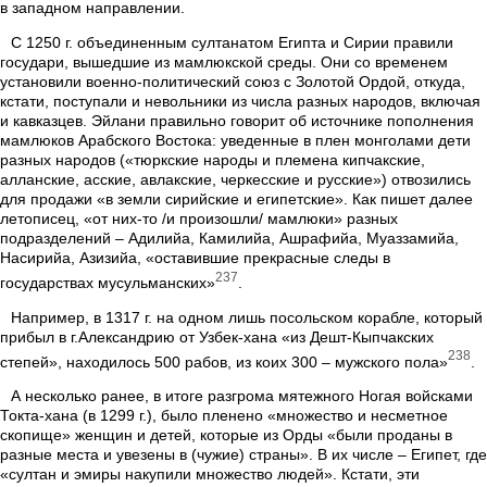
в западном направлении.
С 1250 г. объединенным султанатом Египта и Сирии правили
государи, вышедшие из мамлюкской среды. Они со временем
установили военно-политический союз с Золотой Ордой, откуда,
кстати, поступали и невольники из числа разных народов, включая
и кавказцев. Эйлани правильно говорит об источнике пополнения
мамлюков Арабского Востока: уведенные в плен монголами дети
разных народов («тюркские народы и племена кипчакские,
алланские, асские, авлакские, черкесские и русские») отвозились
для продажи «в земли сирийские и египетские». Как пишет далее
летописец, «от них-то /и произошли/ мамлюки» разных
подразделений – Адилийа, Камилийа, Ашрафийа, Муаззамийа,
Насирийа, Азизийа, «оставившие прекрасные следы в
237
государствах мусульманских»
.
Например, в 1317 г. на одном лишь посольском корабле, который
прибыл в г.Александрию от Узбек-хана «из Дешт-Кыпчакских
238
степей», находилось 500 рабов, из коих 300 – мужского пола»
.
А несколько ранее, в итоге разгрома мятежного Ногая войсками
Токта-хана (в 1299 г.), было пленено «множество и несметное
скопище» женщин и детей, которые из Орды «были проданы в
разные места и увезены в (чужие) страны». В их числе – Египет, где
«султан и эмиры накупили множество людей». Кстати, эти