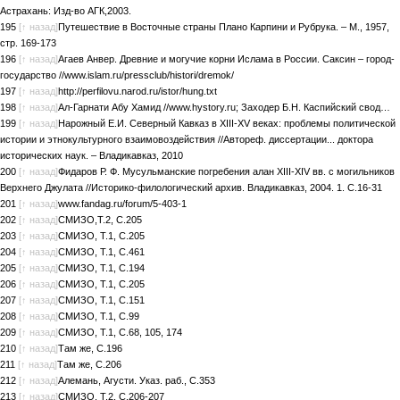
Астрахань: Изд-во АГК,2003.
195
[↑ назад]
Путешествие в Восточные страны Плано Карпини и Рубрука. – М., 1957,
стр. 169-173
196
[↑ назад]
Агаев Анвер. Древние и могучие корни Ислама в России. Саксин – город-
государство //www.islam.ru/pressclub/histori/dremok/
197
[↑ назад]
http://perfilovu.narod.ru/istor/hung.txt
198
[↑ назад]
Ал-Гарнати Абу Хамид //www.hystory.ru; Заходер Б.Н. Каспийский свод…
199
[↑ назад]
Нарожный Е.И. Северный Кавказ в XIII-XV веках: проблемы политической
истории и этнокультурного взаимовоздействия //Автореф. диссертации... доктора
исторических наук. – Владикавказ, 2010
200
[↑ назад]
Фидаров Р. Ф. Мусульманские погребения алан XIII-XIV вв. с могильников
Верхнего Джулата //Историко-филологический архив. Владикавказ, 2004. 1. С.16-31
201
[↑ назад]
www.fandag.ru/forum/5-403-1
202
[↑ назад]
СМИЗО,Т.2, С.205
203
[↑ назад]
СМИЗО, Т.1, С.205
204
[↑ назад]
СМИЗО, Т.1, С.461
205
[↑ назад]
СМИЗО, Т.1, С.194
206
[↑ назад]
СМИЗО, Т.1, С.205
207
[↑ назад]
СМИЗО, Т.1, С.151
208
[↑ назад]
СМИЗО, Т.1, С.99
209
[↑ назад]
СМИЗО, Т.1, С.68, 105, 174
210
[↑ назад]
Там же, С.196
211
[↑ назад]
Там же, С.206
212
[↑ назад]
Алемань, Агусти. Указ. раб., С.353
213
[↑ назад]
СМИЗО, Т.2, С.206-207