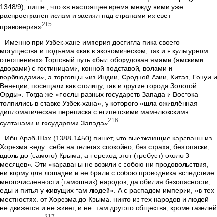
1348/9), пишет, что «в настоящее время между ними уже
распространен ислам и засиял над странами их свет
215
правоверия»
.
Именно при Узбек-хане империя достигла пика своего
могущества и подъема «как в экономическом, так и в культурном
отношениях».Торговый путь «был оборудован ямами (ямскими
дворами) с гостиницами, конной подставой, волами и
верблюдами», а торговцы «из Индии, Средней Азии, Китая, Генуи и
Венеции, посещали как столицу, так и другие города Золотой
Орды». Тогда же «послы разных государств Запада и Востока
толпились в ставке Узбек-хана», у которого «шла оживлённая
дипломатическая переписка с египетскими мамелюкскимн
216
султанами и государями Запада»
.
Ибн Араб-Шах (1388-1450) пишет, что выезжающие караваны из
Хорезма «едут себе на телегах спокойно, без страха, без опаски,
вдоль до (самого) Крыма, а переход этот (требует) около 3
месяцев». Эти «караваны не возили с собою ни продовольствия,
ни корму для лошадей и не брали с собою проводника вследствие
многочисленности (тамошних) народов, да обилия безопасности,
еды и питья у живущих там людей». А с распадом империи, «в тех
местностях, от Хорезма до Крыма, никто из тех народов и людей
не движется и не живет, и нет там другого общества, кроме газелей
217