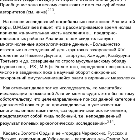
Приобщение хана к исламу связывают с именем суфийским
213
авторитетов (см. ниже)
.
На основе исследований погребальных памятников Алании той
поры, В.М.Батчаев пишет, что в рассматриваемое время ислам
приняла «значительная часть населения в… предгорно-
плоскостных районах Алании», о чем свидетельствуют
многочисленные археологические данные. «Большинство
известных на сегодняшний день грунтовых захоронений XIV
столетия из Нижнего Джулата, Татартупа, Хамидие, Кызбуруна
Третьего и др. совершены по строго мусульманскому обряду
(курсив наш, - Р.Х., М.Б.)». Более того, «продолжает возрастать
число не введенных пока в научный оборот синхронных
захоронений омусульманившейся знати в кирпичных мавзолеях».
Как отмечает далее тот же исследователь, «о масштабах
исламизации плоскостной Алании можно судить хотя бы по тому
обстоятельству, что целенаправленные поиски данной категории
древностей пока еще не производились», а уже известные
многочисленные памятники, «за единичными исключениями,
представляют собой лишь побочный, т.е. непредвиденный
214
результат полевых археологических исследований»
.
Касаясь Золотой Орды и её «городов Черкесских, Русских и
Ясских», современник Узбек-хана – летописец аль-Омари (ум.