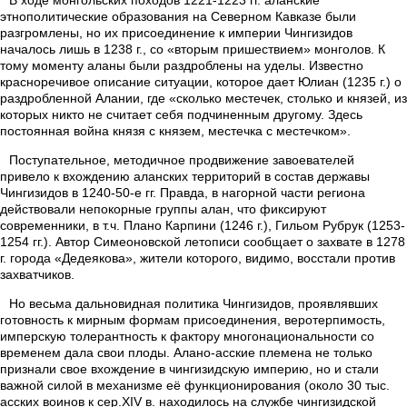
В ходе монгольских походов 1221-1223 гг. аланские
этнополитические образования на Северном Кавказе были
разгромлены, но их присоединение к империи Чингизидов
началось лишь в 1238 г., со «вторым пришествием» монголов. К
тому моменту аланы были раздроблены на уделы. Известно
красноречивое описание ситуации, которое дает Юлиан (1235 г.) о
раздробленной Алании, где «сколько местечек, столько и князей, из
которых никто не считает себя подчиненным другому. Здесь
постоянная война князя с князем, местечка с местечком».
Поступательное, методичное продвижение завоевателей
привело к вхождению аланских территорий в состав державы
Чингизидов в 1240-50-е гг. Правда, в нагорной части региона
действовали непокорные группы алан, что фиксируют
современники, в т.ч. Плано Карпини (1246 г.), Гильом Рубрук (1253-
1254 гг.). Автор Симеоновской летописи сообщает о захвате в 1278
г. города «Дедеякова», жители которого, видимо, восстали против
захватчиков.
Но весьма дальновидная политика Чингизидов, проявлявших
готовность к мирным формам присоединения, веротерпимость,
имперскую толерантность к фактору многонациональности со
временем дала свои плоды. Алано-асские племена не только
признали свое вхождение в чингизидскую империю, но и стали
важной силой в механизме её функционирования (около 30 тыс.
асских воинов к сер.XIV в. находилось на службе чингизидской