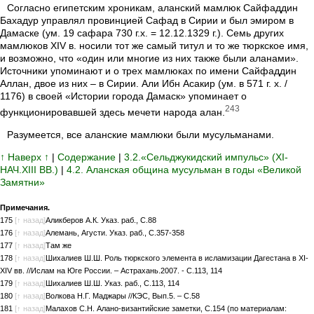
Согласно египетским хроникам, аланский мамлюк Сайфаддин
Бахадур управлял провинцией Сафад в Сирии и был эмиром в
Дамаске (ум. 19 сафара 730 г.х. = 12.12.1329 г.). Семь других
мамлюков XIV в. носили тот же самый титул и то же тюркское имя,
и возможно, что «один или многие из них также были аланами».
Источники упоминают и о трех мамлюках по имени Сайфаддин
Аллан, двое из них – в Сирии. Али Ибн Асакир (ум. в 571 г. х. /
1176) в своей «Истории города Дамаск» упоминает о
243
функционировавшей здесь мечети народа алан.
Разумеется, все аланские мамлюки были мусульманами.
↑ Наверх ↑
|
Содержание
|
3.2.«Сельджукидский импульс» (XI-
НАЧ.XIII ВВ.)
|
4.2. Аланская община мусульман в годы «Великой
Замятни»
Примечания.
175
[↑ назад]
Аликберов А.К. Указ. раб., С.88
176
[↑ назад]
Алемань, Агусти. Указ. раб., С.357-358
177
[↑ назад]
Там же
178
[↑ назад]
Шихалиев Ш.Ш. Роль тюркского элемента в исламизации Дагестана в XI-
XIV вв. //Ислам на Юге России. – Астрахань.2007. - С.113, 114
179
[↑ назад]
Шихалиев Ш.Ш. Указ. раб., С.113, 114
180
[↑ назад]
Волкова Н.Г. Маджары //КЭС, Вып.5. – С.58
181
[↑ назад]
Малахов С.Н. Алано-византийские заметки, С.154 (по материалам: