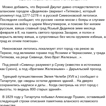
Можно добавить, что Верхний Джулат давно отождествляется с
аланским городом «Дедеяков» (вариант «Титяков»), который
упомянут под 1277-1278 гг. в русской Симеоновской летописи.
Последняя сообщает, что русские «князи мнози с бояры и слугами
поехаша на войну с царем Менгутемером, и поможе бог князем
русскым, взяша славный град Яськый Дедеяков зиме месяца
февраля в 8, на память святого пророка Захарии, и полон и
корысть велику взяша, а супротивных без числа оружием избиша, а
град их огнем пожгоша».
Никоновская летопись локализует этот город «за рекою за
Теркою, под великими горами под Ясскими и Черкасскими, у града
Титякова, на реце Сивинце, близ Врат Железных...».
Под рекой «Сивинц» разумеют р.Сунжу (известен в источниках
как Суюнч), а под «Вратами Железными» – Дарьяльский проход.
Турецкий путешественник Эвлия Челеби (XVII в.) сообщает о
Татартупе, где «видны остатки древних зданий... На дверях
сохранились надписи и даты... Когда смотришь на этот город с
высоты, то видишь 800 старых зданий».
В 1829 году у Татартупа побывал Александр Пушкин, оставивший
следующий строки описания памятника аланского исламского
зодчества: