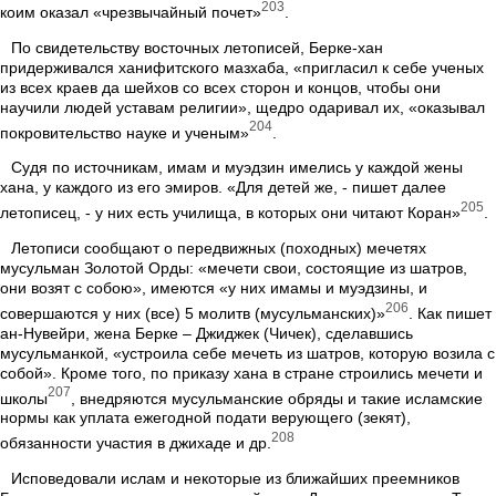
203
коим оказал «чрезвычайный почет»
.
По свидетельству восточных летописей, Берке-хан
придерживался ханифитского мазхаба, «пригласил к себе ученых
из всех краев да шейхов со всех сторон и концов, чтобы они
научили людей уставам религии», щедро одаривал их, «оказывал
204
покровительство науке и ученым»
.
Судя по источникам, имам и муэдзин имелись у каждой жены
хана, у каждого из его эмиров. «Для детей же, - пишет далее
205
летописец, - у них есть училища, в которых они читают Коран»
.
Летописи сообщают о передвижных (походных) мечетях
мусульман Золотой Орды: «мечети свои, состоящие из шатров,
они возят с собою», имеются «у них имамы и муэдзины, и
206
совершаются у них (все) 5 молитв (мусульманских)»
. Как пишет
ан-Нувейри, жена Берке – Джиджек (Чичек), сделавшись
мусульманкой, «устроила себе мечеть из шатров, которую возила с
собой». Кроме того, по приказу хана в стране строились мечети и
207
школы
, внедряются мусульманские обряды и такие исламские
нормы как уплата ежегодной подати верующего (зекят),
208
обязанности участия в джихаде и др.
Исповедовали ислам и некоторые из ближайших преемников