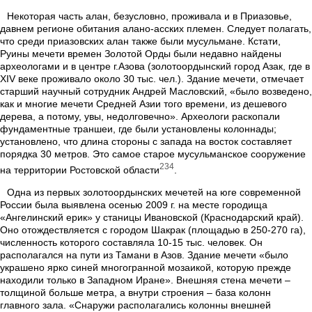
Некоторая часть алан, безусловно, проживала и в Приазовье,
давнем регионе обитания алано-асских племен. Следует полагать,
что среди приазовских алан также были мусульмане. Кстати,
Руины мечети времен Золотой Орды были недавно найдены
археологами и в центре г.Азова (золотоордынский город Азак, где в
XIV веке проживало около 30 тыс. чел.). Здание мечети, отмечает
старший научный сотрудник Андрей Масловский, «было возведено,
как и многие мечети Средней Азии того времени, из дешевого
дерева, а потому, увы, недолговечно». Археологи раскопали
фундаментные траншеи, где были установлены колоннады;
установлено, что длина стороны с запада на восток составляет
порядка 30 метров. Это самое старое мусульманское сооружение
234
на территории Ростовской области
.
Одна из первых золотоордынских мечетей на юге современной
России была выявлена осенью 2009 г. на месте городища
«Ангелинский ерик» у станицы Ивановской (Краснодарский край).
Оно отождествляется с городом Шакрак (площадью в 250-270 га),
численность которого составляла 10-15 тыс. человек. Он
располагался на пути из Тамани в Азов. Здание мечети «было
украшено ярко синей многогранной мозаикой, которую прежде
находили только в Западном Иране». Внешняя стена мечети –
толщиной больше метра, а внутри строения – база колонн
главного зала. «Снаружи располагались колонны внешней