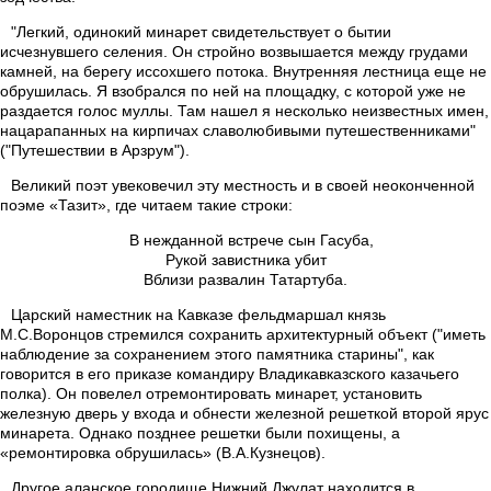
"Легкий, одинокий минарет свидетельствует о бытии
исчезнувшего селения. Он стройно возвышается между грудами
камней, на берегу иссохшего потока. Внутренняя лестница еще не
обрушилась. Я взобрался по ней на площадку, с которой уже не
раздается голос муллы. Там нашел я несколько неизвестных имен,
нацарапанных на кирпичах славолюбивыми путешественниками"
("Путешествии в Арзрум").
Великий поэт увековечил эту местность и в своей неоконченной
поэме «Тазит», где читаем такие строки:
В нежданной встрече сын Гасуба,
Рукой завистника убит
Вблизи развалин Татартуба.
Царский наместник на Кавказе фельдмаршал князь
М.С.Воронцов стремился сохранить архитектурный объект ("иметь
наблюдение за сохранением этого памятника старины", как
говорится в его приказе командиру Владикавказского казачьего
полка). Он повелел отремонтировать минарет, установить
железную дверь у входа и обнести железной решеткой второй ярус
минарета. Однако позднее решетки были похищены, а
«ремонтировка обрушилась» (В.А.Кузнецов).
Другое аланское городище Нижний Джулат находится в