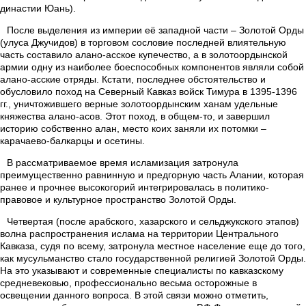
династии Юань).
После выделения из империи её западной части – Золотой Орды
(улуса Джучидов) в торговом сословие последней влиятельную
часть составило алано-асское купечество, а в золотоордынской
армии одну из наиболее боеспособных компонентов являли собой
алано-асские отряды. Кстати, последнее обстоятельство и
обусловило поход на Северный Кавказ войск Тимура в 1395-1396
гг., уничтожившего верные золотоордынским ханам удельные
княжества алано-асов. Этот поход, в общем-то, и завершил
историю собственно алан, место коих заняли их потомки –
карачаево-балкарцы и осетины.
В рассматриваемое время исламизация затронула
преимущественно равнинную и предгорную часть Алании, которая
ранее и прочнее высокогорий интегрировалась в политико-
правовое и культурное пространство Золотой Орды.
Четвертая (после арабского, хазарского и сельджукского этапов)
волна распространения ислама на территории Центрального
Кавказа, судя по всему, затронула местное население еще до того,
как мусульманство стало государственной религией Золотой Орды.
На это указывают и современные специалисты по кавказскому
средневековью, профессионально весьма осторожные в
освещении данного вопроса. В этой связи можно отметить,