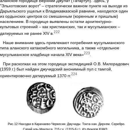
аланское городище Верхний Джулат (Татартуп). Здесь, у
"Эльхотовских ворот" – стратегически важном пункте на выходе из
Дарьяльского ущелья к Владикавказской равнине, находился один
из ордынских центров со смешанным (коренным и пришлым)
населением. В городище выявлены остатки архитектурно-
культовых строений – как христианских, так и мусульманских –
222
датируемых не ранее ХIV в.
Наше внимание здесь привлекают погребения мусульманского
типа аланского катакомбного могильника, а также «отдельное
223
мусульманское кладбище начала XIV века»
.
При раскопках на этом городище экспедицией О.В. Милорадович
(1959 г.) был найден джучидский анонимный пул с тамгой,
224
ориентировочно датируемый 1370 гг.
Рис.12 Находки в Карачаево-Черкесии. Джучиды. Токта-хан. Дирхем. Серебро.
Сарай аль-Махруса. 715 г.х. (1315-6 г.). Из фондов КЧМЗ