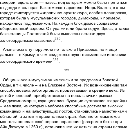
галереи, вдоль стен — навес, под которым можно было прятаться
от дождя и солнца». Как отмечает археолог Игорь Волков, в этом
городе фиксируется «кирпичная архитектура, особая планировка,
которая была у мусульманских городов, дымоходы, к примеру,
находились под лежанкой. На каждый блок домов создавался
общественный водоем. Оттуда жители брали воду». Здесь, а также
близ станицы Полтавской были выявлены остатки двух
235
золотоордынских мавзолеев
.
Аланы-асы в ту пору жили не только в Приазовье, но и еще
дальше – в Крыму, о чем свидетельствуют письменные источники
236
золотоордынского времени
.
***
Общины алан-мусульман имелись и за пределами Золотой
Орды, в т.ч. числе – и на Ближнем Востоке. Их возникновению там
способствовала работорговля, процветавшая в средние века. Из
детей и юношей, приобретаемых на невольничьих рынках
Средиземноморья, взращивались будущие султанские гвардейцы
– мамлюки, из которых наиболее способные достигали высоких
командных и начальствующих постов, становились наместниками
областей, а затем и правителями стран. Именно от мамлюков
монголы понесли своё первое поражение (разгром в битве при
Айн Джалуте в 1260 г.), остановившее их натиск на страны ислама