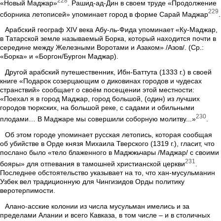
228
«Новый Маджар»
. Рашид-ад-Дин в своем труде «Продолжение
229
сборника летописей» упоминает город в форме Сарай Маджар
.
Арабский географ XIV века Абу-ль-Фида упоминает «Ку-Маджар,
в Татарской земле называемый Борка, который находится почти в
середине между Железными Воротами и Азаком» /Азов/. (Ср.:
«Борка» и «Боргон/Бургон Маджар).
Другой арабский путешественник, Ибн-Баттута (1333 г.) в своей
книге «Подарок созерцающим о диковинах городов и чудесах
странствий» сообщает о своём посещении этой местности:
«Поехал я в город Маджар, город большой, (один) из лучших
городов тюркских, на большой реке, с садами и обильными
230
плодами… В Маджаре мы совершили соборную молитву...»
.
Об этом городе упоминает русская летопись, которая сообщая
об убийстве в Орде князя Михаила Тверского (1319 г.), гласит, что
послано было «тело блаженного в Маджжьчары /Маджар/ с своими
231
бояры» для отпевания в тамошней христианской церкви
.
Последнее обстоятельство указывает на то, что хан-мусульманин
Узбек вел традиционную для Чингизидов Орды политику
веротерпимости.
Алано-асские колонии из числа мусульман имелись и за
пределами Алании и всего Кавказа, в том числе – и в столичных