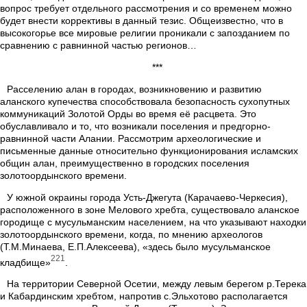
вопрос требует отдельного рассмотрения и со временем можно
будет внести коррективы в данный тезис. Общеизвестно, что в
высокогорье все мировые религии проникали с запозданием по
сравнению с равнинной частью регионов…
***
Расселению алан в городах, возникновению и развитию
аланского купечества способствовала безопасность сухопутных
коммуникаций Золотой Орды во время её расцвета. Это
обуславливало и то, что возникали поселения и предгорно-
равнинной части Алании. Рассмотрим археологические и
письменные данные относительно функционирования исламских
общин алан, преимущественно в городских поселения
золотоордынского времени.
У южной окраины города Усть-Джегута (Карачаево-Черкесия),
расположенного в зоне Мелового хребта, существовало аланское
городище с мусульманским населением, на что указывают находки
золотоордынского времени, когда, по мнению археологов
(Т.М.Минаева, Е.П.Алексеева), «здесь было мусульманское
221
кладбище»
.
На территории Северной Осетии, между левым берегом р.Терека
и Кабардинским хребтом, напротив с.Эльхотово располагается