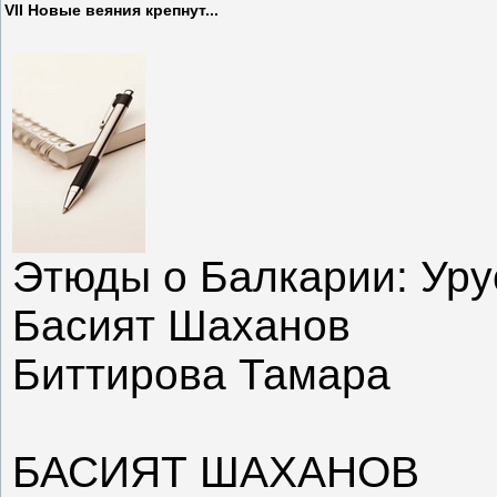
VII Новые веяния крепнут...
Этюды о Балкарии: Уру
Басият Шаханов
Биттирова Тамара
БАСИЯТ ШАХАНОВ