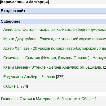
[
Карачаевцы и балкарцы
]
Вход на сайт
Categories
Алийланы Солтан - Къарачай халкъны эл берген джомак
Махти Джуртубаев - Ёзден адет: этический кодекс карача
Аскер Хапчаев - 20 уроков по карачаево-балкарскому язы
Семенланы Сымаил (Исмаил, Джырчы Сымаил) - Назмул
Кязим Мечиев - Этгенле - Бегиев Абдуллах эм башхала.
[
Ёзденланы Альберт - Чолпан
[375]
Общие 1
[774]
Главная
»
Статьи
»
Материалы библиотеки
»
Общие 1