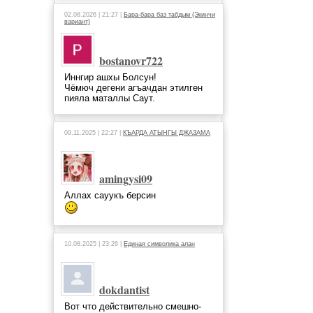
02.08.2026 | 21:27 |
Бара-бара баз табдым (Экинчи
вариант)
bostanovr722
Иннгир ашхы Болсун!
Чёмюч дегени агъачдан этилген
пияла маталлы Саут.
09.11.2025 | 22:27 |
КЪАРДА АТЫНГЫ ДЖАЗАМА
amingysi09
Аллах сауукъ берсин
10.08.2025 | 23:26 |
Единая символика алан
dokdantist
Вот что действительно смешно-