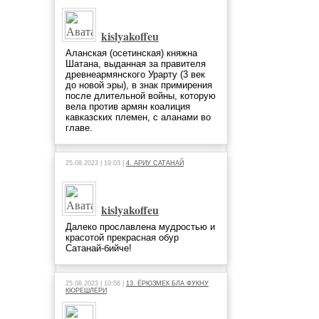
kislyakoffeu
Аланская (осетинская) княжна
Шатана, выданная за правителя
древнеармянского Урарту (3 век
до новой эры), в знак примирения
после длительной войны, которую
вела против армян коалиция
кавказских племен, с аланами во
главе.
25.08.2023 | 19:03 |
4. АРИУ САТАНАЙ
kislyakoffeu
Далеко прославлена мудростью и
красотой прекрасная обур
Сатанай-бийче!
25.08.2023 | 10:56 |
13. ЁРЮЗМЕК БЛА ФУКНУ
КЮРЕШЛЕРИ