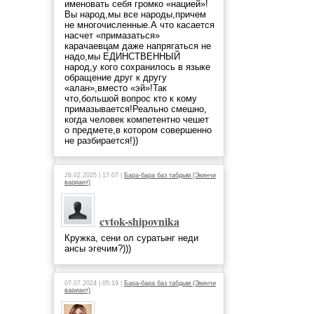
именовать себя громко «нацией»!
Вы народ,мы все народы,причем
не многочисленные.А что касается
насчет «примазаться»
карачаевцам даже напрягаться не
надо,мы ЕДИНСТВЕННЫЙ
народ,у кого сохранилось в языке
обращение друг к другу
«алан»,вместо «эй»!Так
что,большой вопрос кто к кому
примазывается!Реально смешно,
когда человек компетентно чешет
о предмете,в котором совершенно
не разбирается!))
26.02.2025 | 17:07 |
Бара-бара баз табдым (Экинчи
вариант)
cvtok-shipovnika
Кружка, сени ол суратынг неди
ансы эгечим?)))
07.07.2024 | 05:19 |
Бара-бара баз табдым (Экинчи
вариант)