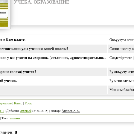
УЧЕБА. ОБРАЗОВАНИЕ
 в 8-ом классе.
Окъуучула сегиз
 летние каникулы ученики вашей школы?
Сизни школну о
ков у вас учится на «хорошо» («отлично», «удовлетворительно»,
Сизде тёртлеге 
орошо (плохо) учится?
Бу окъуучу иги
й ученик.
Бу мени алгъын
Мен аны бла ёх
ержание
|
Класс
|
Урок
е 1
|
Добавил
:
drxblack
(24.03.2015)
|
Автор
:
Аппоев A.K.
|
Теги
:
ученик
0
тариев
: