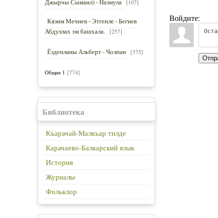
Джырчы Сымаил) - Назмула
[107]
Войдите:
Кязим Мечиев - Этгенле - Бегиев
Абдуллах эм башхала.
[257]
Ёзденланы Альберт - Чолпан
[375]
Отпр
[774]
Общие 1
Библиотека
Къарачай-Малкъар тилде
Карачаево-Балкарский язык
История
Журналы
Фольклор