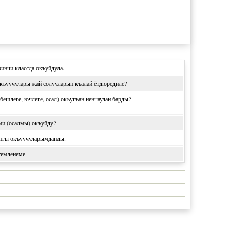
инчи классда окъуйдула.
къуучулары жай солууларын къалай ётдюредиле?
(бешлеге, ючлеге, осал) окъугъан ненчаулан барды?
ми (осалмы) окъуйду?
нгы окъуучуларымданды.
темленеме.