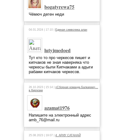
bogatyrewa75
Чёмюч деген неди
04.01.2024 | 17:10 |
Единая символика алан
lutyjmedoed
Тут кто то про черкесов пишет и
кипчаков не зная наверняка что
черкесы были Кипчаками а адыги
рабами кипчаков черкесов.
26.10.2023 | 15:14 |
«Сборная команда Балкарии»…
в Киргизии
azamat1976
Напишите на электронный адрес
amb_76@mail.ru
25.08.2023 | 19:07 |
4. АРИУ САТАНАЙ