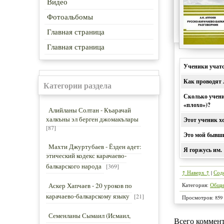
Видео
Фотоальбомы
Главная страница
Главная страница
Ученики учатся
Как проводят
Категории раздела
Сколько учени
«плохо»)?
Алийланы Солтан - Къарачай
халкъны эл берген джомакълары
Этот ученик х
[87]
Это мой бывши
Махти Джуртубаев - Ёзден адет:
Я горжусь им.
этический кодекс карачаево-
балкарского народа
[369]
↑ Наверх ↑
|
Сод
Аскер Хапчаев - 20 уроков по
Категория
:
Общи
карачаево-балкарскому языку
[21]
Просмотров
:
859
Семенланы Сымаил (Исмаил,
Всего коммен