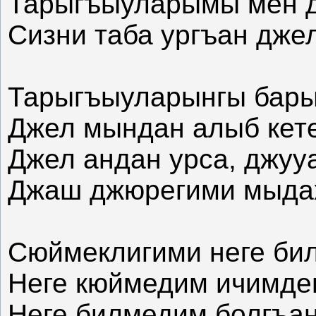
Тарыгъыуларымы мен д
Сизни таба ургъан джел
Тарыгъыуларынгы бары
Джел мындан алыб кет
Джел андан урса, джуу
Джаш джюрегими мыдах
Сюймеклигими неге би
Неге кюймедим ичимде
Неге билмедим болгъа