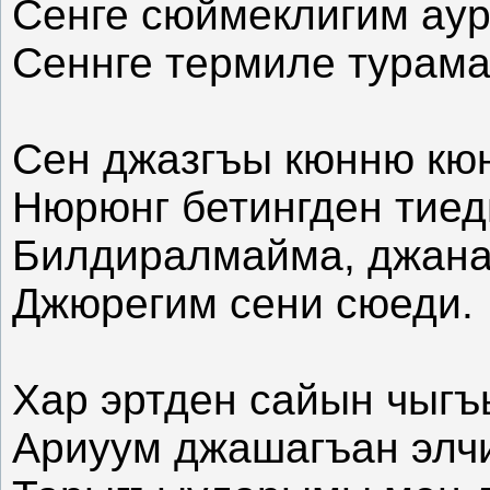
Сенге сюймеклигим аур
Сеннге термиле турама
Сен джазгъы кюнню кюн
Нюрюнг бетингден тиед
Билдиралмайма, джана
Джюрегим сени сюеди.
Хар эртден сайын чыгъ
Ариуум джашагъан элчи