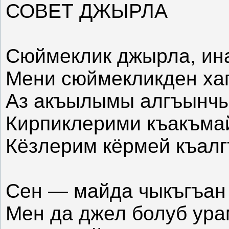
СОВЕТ ДЖЫРЛА
Сюймеклик джырла, ин
Мени сюймекликден ха
Аз акъылымы алгъынчы
Кирпиклерими къакъма
Кёзлерим кёрмей къал
Сен — майда чыкъгъан 
Мен да джел болуб ура