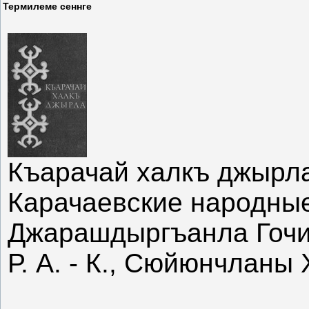
Термилеме сеннге
Къарачай халкъ джырл
Карачаевские народны
Джарашдыргъанла Гочи
Р. А. - К., Сюйюнчланы 