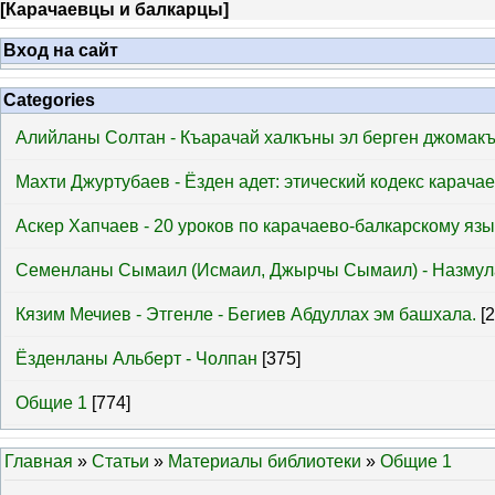
[
Карачаевцы и балкарцы
]
Вход на сайт
Categories
Алийланы Солтан - Къарачай халкъны эл берген джомак
Махти Джуртубаев - Ёзден адет: этический кодекс карача
Аскер Хапчаев - 20 уроков по карачаево-балкарскому язы
Семенланы Сымаил (Исмаил, Джырчы Сымаил) - Назмул
Кязим Мечиев - Этгенле - Бегиев Абдуллах эм башхала.
[
Ёзденланы Альберт - Чолпан
[375]
Общие 1
[774]
Главная
»
Статьи
»
Материалы библиотеки
»
Общие 1