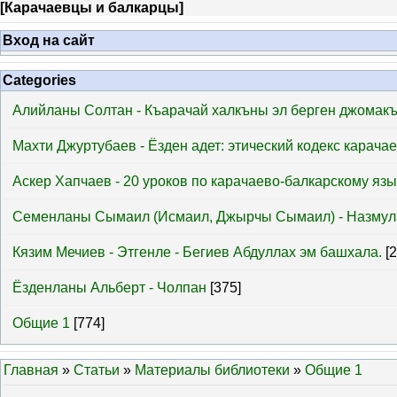
[
Карачаевцы и балкарцы
]
Вход на сайт
Categories
Алийланы Солтан - Къарачай халкъны эл берген джомак
Махти Джуртубаев - Ёзден адет: этический кодекс карача
Аскер Хапчаев - 20 уроков по карачаево-балкарскому язы
Семенланы Сымаил (Исмаил, Джырчы Сымаил) - Назмул
Кязим Мечиев - Этгенле - Бегиев Абдуллах эм башхала.
[
Ёзденланы Альберт - Чолпан
[375]
Общие 1
[774]
Главная
»
Статьи
»
Материалы библиотеки
»
Общие 1