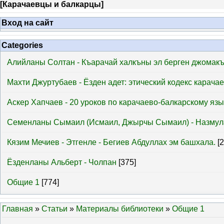
[
Карачаевцы и балкарцы
]
Вход на сайт
Categories
Алийланы Солтан - Къарачай халкъны эл берген джомак
Махти Джуртубаев - Ёзден адет: этический кодекс карача
Аскер Хапчаев - 20 уроков по карачаево-балкарскому язы
Семенланы Сымаил (Исмаил, Джырчы Сымаил) - Назмул
Кязим Мечиев - Этгенле - Бегиев Абдуллах эм башхала.
[
Ёзденланы Альберт - Чолпан
[375]
Общие 1
[774]
Главная
»
Статьи
»
Материалы библиотеки
»
Общие 1