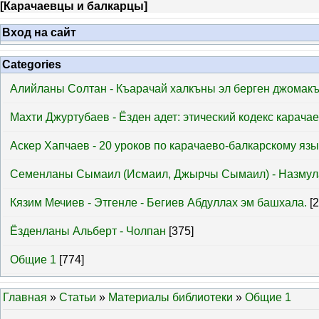
[
Карачаевцы и балкарцы
]
Вход на сайт
Categories
Алийланы Солтан - Къарачай халкъны эл берген джомак
Махти Джуртубаев - Ёзден адет: этический кодекс карача
Аскер Хапчаев - 20 уроков по карачаево-балкарскому язы
Семенланы Сымаил (Исмаил, Джырчы Сымаил) - Назмул
Кязим Мечиев - Этгенле - Бегиев Абдуллах эм башхала.
[
Ёзденланы Альберт - Чолпан
[375]
Общие 1
[774]
Главная
»
Статьи
»
Материалы библиотеки
»
Общие 1