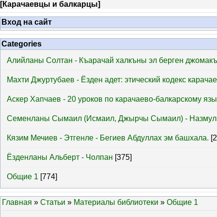
[
Карачаевцы и балкарцы
]
Вход на сайт
Categories
Алийланы Солтан - Къарачай халкъны эл берген джомак
Махти Джуртубаев - Ёзден адет: этический кодекс карача
Аскер Хапчаев - 20 уроков по карачаево-балкарскому язы
Семенланы Сымаил (Исмаил, Джырчы Сымаил) - Назмул
Кязим Мечиев - Этгенле - Бегиев Абдуллах эм башхала.
[
Ёзденланы Альберт - Чолпан
[375]
Общие 1
[774]
Главная
»
Статьи
»
Материалы библиотеки
»
Общие 1