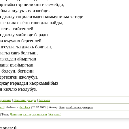
артиябыз эршиликни излемейди,
 бла ариулукъну излейди.
 джолу социализмден коммунизма элтеди
лгенликге сёзю-иши джашайды,
генча тийгенлей,
 джолу мийикде барады
а къууанч бергенлей.
нгсузлагъа джакъ болгъан,
агъа сакъ болгъан,
ыкъдан айыргъан
аны къайыргъан,
болсун, бегисин
ёргюзген джолубуз.
 джау къралдан къоркъмайбыз
н кючлю къолубуз.
ержание
|
Ленинни джыры
|
Алгъыш
е 1
|
Добавил
:
drxblack
(26.02.2015)
|
Автор
:
Къарачай халкъ джырла
|
Теги
:
Ленинни джолу джашасын (Алгъыш)
0
тариев
: