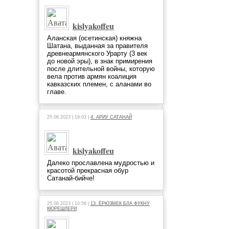
kislyakoffeu
Аланская (осетинская) княжна
Шатана, выданная за правителя
древнеармянского Урарту (3 век
до новой эры), в знак примирения
после длительной войны, которую
вела против армян коалиция
кавказских племен, с аланами во
главе.
25.08.2023 | 19:03 |
4. АРИУ САТАНАЙ
kislyakoffeu
Далеко прославлена мудростью и
красотой прекрасная обур
Сатанай-бийче!
25.08.2023 | 10:56 |
13. ЁРЮЗМЕК БЛА ФУКНУ
КЮРЕШЛЕРИ