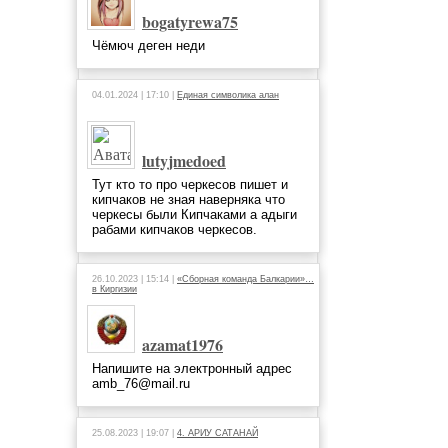
bogatyrewa75
Чёмюч деген неди
04.01.2024 | 17:10 |
Единая символика алан
lutyjmedoed
Тут кто то про черкесов пишет и
кипчаков не зная наверняка что
черкесы были Кипчаками а адыги
рабами кипчаков черкесов.
26.10.2023 | 15:14 |
«Сборная команда Балкарии»…
в Киргизии
azamat1976
Напишите на электронный адрес
amb_76@mail.ru
25.08.2023 | 19:07 |
4. АРИУ САТАНАЙ