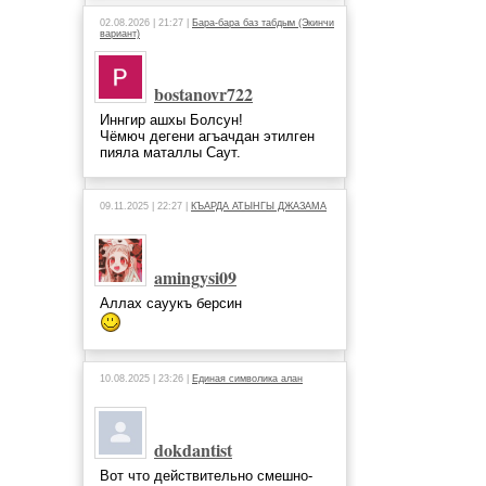
02.08.2026 | 21:27 |
Бара-бара баз табдым (Экинчи
вариант)
bostanovr722
Иннгир ашхы Болсун!
Чёмюч дегени агъачдан этилген
пияла маталлы Саут.
09.11.2025 | 22:27 |
КЪАРДА АТЫНГЫ ДЖАЗАМА
amingysi09
Аллах сауукъ берсин
10.08.2025 | 23:26 |
Единая символика алан
dokdantist
Вот что действительно смешно-