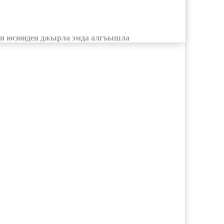
ни юсюнден джырла эмда алгъышла