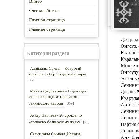
Видео
Фотоальбомы
Главная страница
Главная страница
Джарлыл
Онгсуз,
Къанлыл
Категории раздела
Къралын
Миллети
Алийланы Солтан - Къарачай
Онгсузу
халкъны эл берген джомакълары
Этген м
[87]
Ленинни
Махти Джуртубаев - Ёзден адет:
Джаш тё
этический кодекс карачаево-
Къартла
балкарского народа
[369]
Артыкъл
Ленинни
Аскер Хапчаев - 20 уроков по
Ленини 
карачаево-балкарскому языку
[21]
Партия 
Ленин к
Семенланы Сымаил (Исмаил,
Аны бла