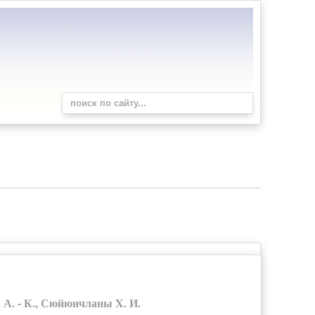
А. - К., Сюйюнчланы X. И.