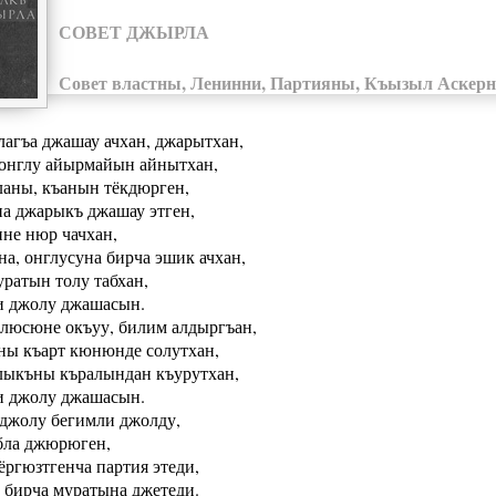
СОВЕТ ДЖЫРЛА
Совет властны, Ленинни, Партияны, Къызыл Аскер
агъа джашау ачхан, джарытхан,
 онглу айырмайын айнытхан,
аны, къанын тёкдюрген,
а джарыкъ джашау этген,
не нюр чачхан,
на, онглусуна бирча эшик ачхан,
уратын толу табхан,
 джолу джашасын.
люсюне окъуу, билим алдыргъан,
ны къарт кюнюнде солутхан,
ыкъны къралындан къурутхан,
 джолу джашасын.
джолу бегимли джолду,
бла джюрюген,
ёргюзтгенча партия этеди,
 бирча муратына джетеди.