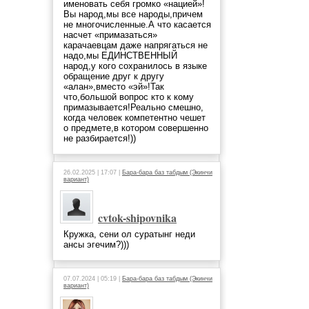
именовать себя громко «нацией»!
Вы народ,мы все народы,причем
не многочисленные.А что касается
насчет «примазаться»
карачаевцам даже напрягаться не
надо,мы ЕДИНСТВЕННЫЙ
народ,у кого сохранилось в языке
обращение друг к другу
«алан»,вместо «эй»!Так
что,большой вопрос кто к кому
примазывается!Реально смешно,
когда человек компетентно чешет
о предмете,в котором совершенно
не разбирается!))
26.02.2025 | 17:07 |
Бара-бара баз табдым (Экинчи
вариант)
cvtok-shipovnika
Кружка, сени ол суратынг неди
ансы эгечим?)))
07.07.2024 | 05:19 |
Бара-бара баз табдым (Экинчи
вариант)