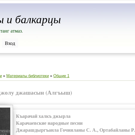
ы и балкарцы
танг атмаз.
Вход
и
»
Материалы библиотеки
»
Общие 1
джолу джашасын (Алгъыш)
Къарачай халкъ джырла
Карачаевские народные песни
Джарашдыргъанла Гочияланы С. А., Ортабайланы Р. 