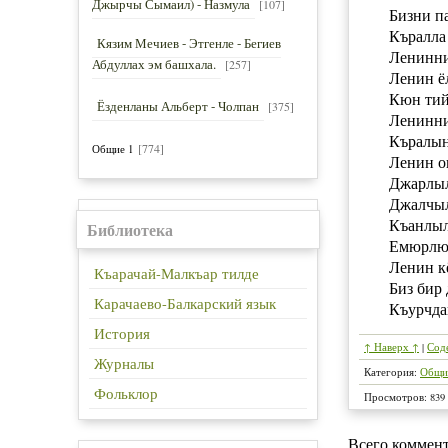
Джырчы Сымаил) - Назмула
[107]
Бизни п
Къралла
Кязим Мечиев - Этгенле - Бегиев
Ленинни
Абдуллах эм башхала.
[257]
Ленин ё
Кюн тий
Ёзденланы Альберт - Чолпан
[375]
Ленинни
Къралын
[774]
Общие 1
Ленин о
Джарлыл
Джалчыл
Къанлыл
Библиотека
Емюрлю 
Ленин к
Къарачай-Малкъар тилде
Биз бир
Карачаево-Балкарский язык
Къурчда
История
↑ Наверх ↑
|
Сод
Журналы
Категория
:
Общи
Фольклор
Просмотров
:
839
Всего коммен