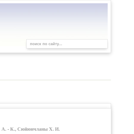
А. - К., Сюйюнчланы X. И.