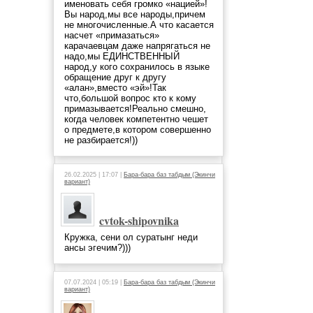
именовать себя громко «нацией»!
Вы народ,мы все народы,причем
не многочисленные.А что касается
насчет «примазаться»
карачаевцам даже напрягаться не
надо,мы ЕДИНСТВЕННЫЙ
народ,у кого сохранилось в языке
обращение друг к другу
«алан»,вместо «эй»!Так
что,большой вопрос кто к кому
примазывается!Реально смешно,
когда человек компетентно чешет
о предмете,в котором совершенно
не разбирается!))
26.02.2025 | 17:07 |
Бара-бара баз табдым (Экинчи
вариант)
cvtok-shipovnika
Кружка, сени ол суратынг неди
ансы эгечим?)))
07.07.2024 | 05:19 |
Бара-бара баз табдым (Экинчи
вариант)