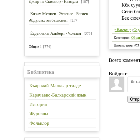
Джырчы Сымаил) - Назмула
[107]
Кёк суу
Сени ба
Кязим Мечиев - Этгенле - Бегиев
Бек сюе
Абдуллах эм башхала.
[257]
↑ Наверх ↑
|
Сод
Ёзденланы Альберт - Чолпан
[375]
Категория
:
Общи
Просмотров
:
975
[774]
Общие 1
Всего коммен
Библиотека
Войдите:
Къарачай-Малкъар тилде
Карачаево-Балкарский язык
Отпр
История
Журналы
Фольклор