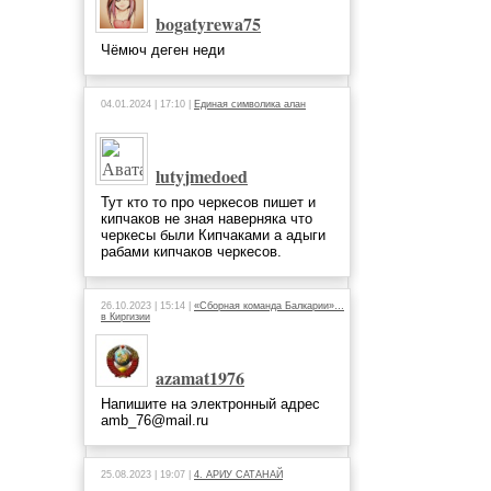
bogatyrewa75
Чёмюч деген неди
04.01.2024 | 17:10 |
Единая символика алан
lutyjmedoed
Тут кто то про черкесов пишет и
кипчаков не зная наверняка что
черкесы были Кипчаками а адыги
рабами кипчаков черкесов.
26.10.2023 | 15:14 |
«Сборная команда Балкарии»…
в Киргизии
azamat1976
Напишите на электронный адрес
amb_76@mail.ru
25.08.2023 | 19:07 |
4. АРИУ САТАНАЙ