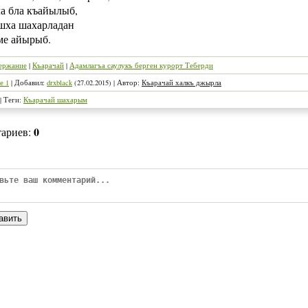
ла бла къайылыб,
шха шахарладан
ме айырыб.
ержание
|
Къарачай
|
Адамлагъа саулукъ берген курорт Теберди
е 1
|
Добавил
:
drxblack
(27.02.2015)
|
Автор
:
Къарачай халкъ джырла
|
Теги
:
Къарачай шахарым
0
тариев
:
авить