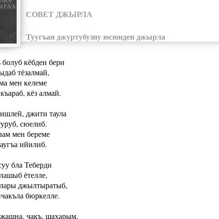
СОВЕТ ДЖЫРЛА
Туугъан джуртубузну юсюнден джырла
 болуб кёбден бери
ыдаб тёзалмай,
а мен келеме
къараб, кёз алмай.
тишлей, джити таула
уруб, сюелиб.
лам мен береме
аугъа ийилиб.
суу бла Теберди
лашыб ётелле,
лары джылтыратыб,
чакъла бюркелле.
джашна, чакъ, шахарым,