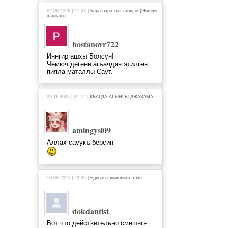
02.08.2026 | 21:27 |
Бара-бара баз табдым (Экинчи
вариант)
bostanovr722
Иннгир ашхы Болсун!
Чёмюч дегени агъачдан этилген
пияла маталлы Саут.
09.11.2025 | 22:27 |
КЪАРДА АТЫНГЫ ДЖАЗАМА
amingysi09
Аллах сауукъ берсин
10.08.2025 | 23:26 |
Единая символика алан
dokdantist
Вот что действительно смешно-