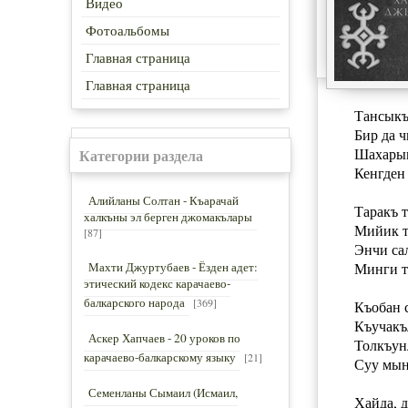
Видео
Фотоальбомы
Главная страница
Главная страница
Тансыкъ
Бир да ч
Шахарым
Категории раздела
Кенгден 
Алийланы Солтан - Къарачай
Таракъ 
халкъны эл берген джомакълары
Мийик т
[87]
Энчи са
Махти Джуртубаев - Ёзден адет:
Минги т
этический кодекс карачаево-
балкарского народа
[369]
Къобан 
Къучакъ
Аскер Хапчаев - 20 уроков по
Толкъун
карачаево-балкарскому языку
[21]
Суу мын
Семенланы Сымаил (Исмаил,
Хайда, 