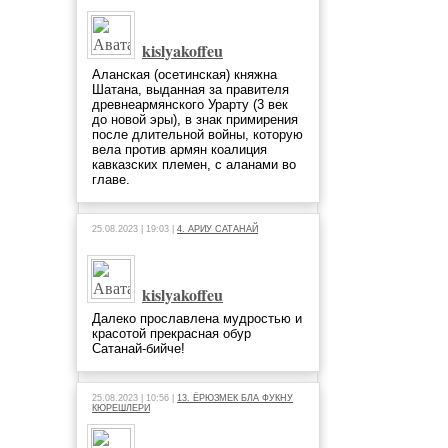
kislyakoffeu
Аланская (осетинская) княжна
Шатана, выданная за правителя
древнеармянского Урарту (3 век
до новой эры), в знак примирения
после длительной войны, которую
вела против армян коалиция
кавказских племен, с аланами во
главе.
25.08.2023 | 19:03 |
4. АРИУ САТАНАЙ
kislyakoffeu
Далеко прославлена мудростью и
красотой прекрасная обур
Сатанай-бийче!
25.08.2023 | 10:56 |
13. ЁРЮЗМЕК БЛА ФУКНУ
КЮРЕШЛЕРИ