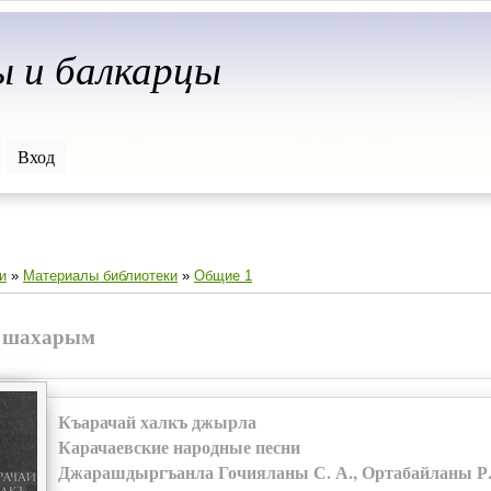
ы и балкарцы
Вход
и
»
Материалы библиотеки
»
Общие 1
 шахарым
Къарачай халкъ джырла
Карачаевские народные песни
Джарашдыргъанла Гочияланы С. А., Ортабайланы Р. 