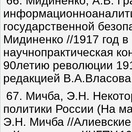
66. Мидиненко, А.В. Г
информационноаналити
государственной безопа
Мидиненко //1917 год в
научнопрактическая к
90летию революции 191
редакцией В.А.Власова.
67. Мичба, Э.Н. Некот
политики России (На м
Э.Н. Мичба //Алиевские 