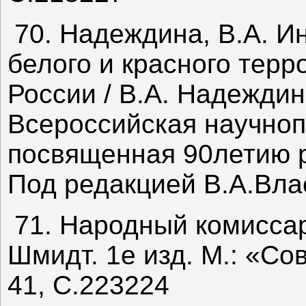
70. Надеждина, В.А. И
белого и красного терр
России / В.А. Надеждина
Всероссийская научноп
посвященная 90летию р
Под редакцией В.А.Влас
71. Народный комиссар
Шмидт. 1е изд. М.: «Со
41, С.223224