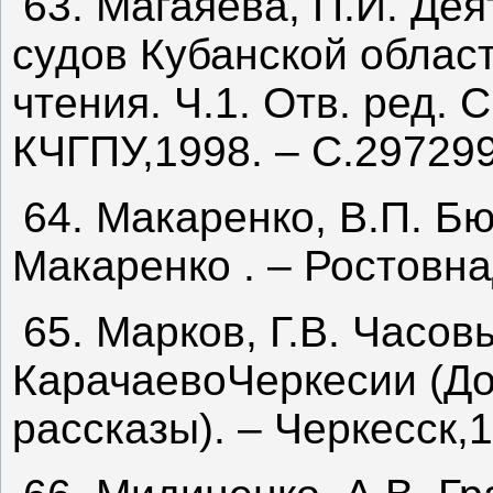
63. Магаяева, П.И. Де
судов Кубанской област
чтения. Ч.1. Отв. ред. 
КЧГПУ,1998. – С.29729
64. Макаренко, В.П. Бю
Макаренко . – РостовнаД
65. Марков, Г.В. Часо
КарачаевоЧеркесии (Д
рассказы). – Черкесск,1