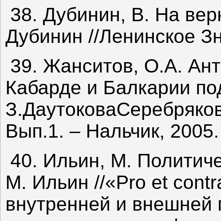
38. Дубинин, В. На вер
Дубинин //Ленинское Зн
39. Жанситов, О.А. Ан
Кабарде и Балкарии по
З.ДаутоковаСеребряков
Вып.1. – Нальчик, 2005
40. Ильин, М. Политич
М. Ильин //«Pro et con
внутренней и внешней п