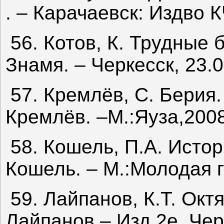
. – Карачаевск: Издво К
56. Котов, К. Трудные б
Знамя. – Черкесск, 23.
57. Кремлёв, С. Берия
Кремлёв. –М.:Яуза,2008
58. Кошель, П.А. Истор
Кошель. – М.:Молодая г
59. Лайпанов, К.Т. Окт
Лайпанов.– Изд.2е. Черк