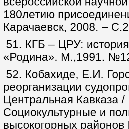
всероссийской научно
180летию присоединени
Карачаевск, 2008. – С.
51. КГБ – ЦРУ: истори
«Родина». М.,1991. №12
52. Кобахиде, Е.И. Го
реорганизации судопро
Центральная Кавказа / 
Социокультурные и по
высокогорных районов 