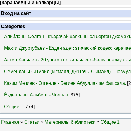
[
Карачаевцы и балкарцы
]
Вход на сайт
Categories
Алийланы Солтан - Къарачай халкъны эл берген джомак
Махти Джуртубаев - Ёзден адет: этический кодекс карача
Аскер Хапчаев - 20 уроков по карачаево-балкарскому язы
Семенланы Сымаил (Исмаил, Джырчы Сымаил) - Назмул
Кязим Мечиев - Этгенле - Бегиев Абдуллах эм башхала.
[
Ёзденланы Альберт - Чолпан
[375]
Общие 1
[774]
Главная
»
Статьи
»
Материалы библиотеки
»
Общие 1