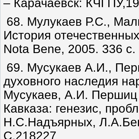
– Карачаевск: КЧГПУ,19
68. Мулукаев Р.С., Мал
История отечественных
Nota Bene, 2005. 336 с.
69. Мусукаев А.И., Пе
духовного наследия на
Мусукаев, А.И. Першиц
Кавказа: генезис, проб
Н.С.Надъярных, Л.А.Бек
С.218227