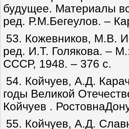
будущее. Материалы вс
ред. Р.М.Бегеулов. – К
53. Кожевников, М.В. И
ред. И.Т. Голякова. – 
СССР, 1948. – 376 с.
54. Койчуев, А.Д. Кар
годы Великой Отечеств
Койчуев . РостовнаДону,
55. Койчуев, А.Д. Слав