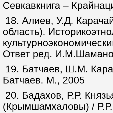
Севкавкнига – Крайнациз
18. Алиев, У.Д. Карач
область). Историкоэтно
культурноэкономический 
Ответ ред. И.М.Шаманов
19. Батчаев, Ш.М. Кар
Батчаев. М., 2005
20. Бадахов, Р.Р. Княз
(Крымшамхаловы) / Р.Р.