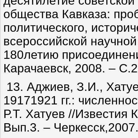
десятилетие советской 
общества Кавказа: про
политического, истори
всероссийской научно
180летию присоединени
Карачаевск, 2008. – С.
13. Аджиев, З.И., Хату
19171921 гг.: численнос
Р.Т. Хатуев //Известия
Вып.3. – Черкесск,2007