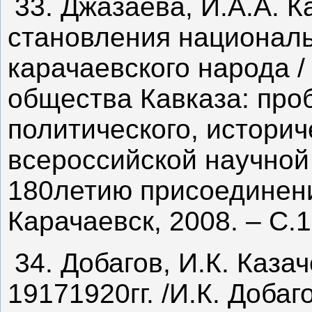
33. Джазаева, И.А.А. К
становления националь
карачаевского народа /
общества Кавказа: про
политического, истори
всероссийской научно
180летию присоединени
Карачаевск, 2008. – С.
34. Добагов, И.К. Каз
19171920гг. /И.К. Добаг