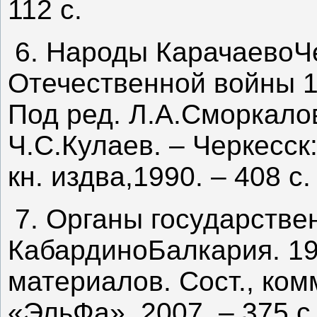
112 с.
6. Народы КарачаевоЧ
Отечественной войны 19
Под ред. Л.А.Сморкало
Ч.С.Кулаев. – Черкесск
кн. издва,1990. – 408 с.
7. Органы государстве
КабардиноБалкария. 19
материалов. Сост., ком
«ЭльФа», 2007. – 375 с