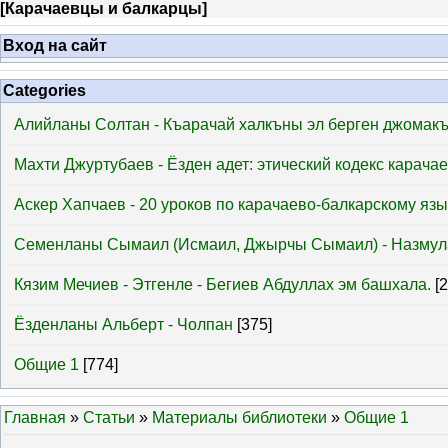
[
Карачаевцы и балкарцы
]
Вход на сайт
Categories
Алийланы Солтан - Къарачай халкъны эл берген джомак
Махти Джуртубаев - Ёзден адет: этический кодекс карача
Аскер Хапчаев - 20 уроков по карачаево-балкарскому язы
Семенланы Сымаил (Исмаил, Джырчы Сымаил) - Назмул
Кязим Мечиев - Этгенле - Бегиев Абдуллах эм башхала.
[
Ёзденланы Альберт - Чолпан
[375]
Общие 1
[774]
Главная
»
Статьи
»
Материалы библиотеки
»
Общие 1