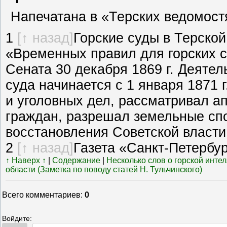
Напечатана в «Терских ведомостя
1
[↑ назад]
Горские суды в Терско
«Временных правил для горских 
Сената 30 декабря 1869 г. Деятел
суда начинается с 1 января 1871 
и уголовных дел, рассматривал 
граждан, разрешал земельные спо
восстановления Советской власти
2
[↑ назад]
Газета «Санкт-Петербур
↑ Наверх ↑
|
Содержание
|
Несколько слов о горской инте
области (Заметка по поводу статей Н. Тульчинского)
Всего комментариев
:
0
Войдите: