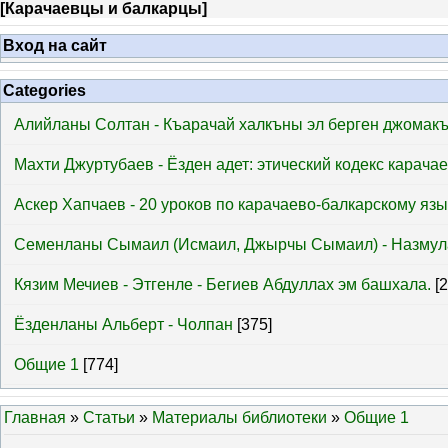
[
Карачаевцы и балкарцы
]
Вход на сайт
Categories
Алийланы Солтан - Къарачай халкъны эл берген джомак
Махти Джуртубаев - Ёзден адет: этический кодекс карача
Аскер Хапчаев - 20 уроков по карачаево-балкарскому язы
Семенланы Сымаил (Исмаил, Джырчы Сымаил) - Назмул
Кязим Мечиев - Этгенле - Бегиев Абдуллах эм башхала.
[
Ёзденланы Альберт - Чолпан
[375]
Общие 1
[774]
Главная
»
Статьи
»
Материалы библиотеки
»
Общие 1