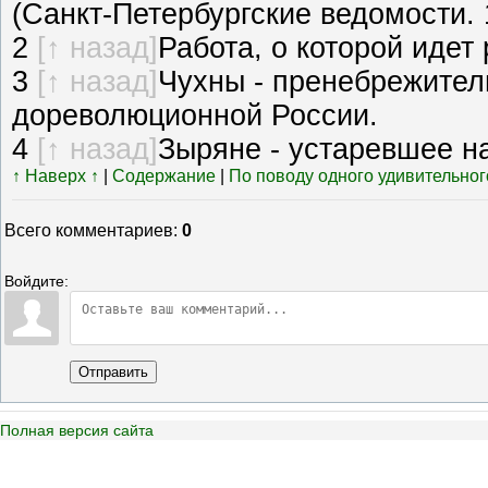
(Санкт-Петербургские ведомости. 
2
[↑ назад]
Работа, о которой идет
3
[↑ назад]
Чухны - пренебрежител
дореволюционной России.
4
[↑ назад]
Зыряне - устаревшее н
↑ Наверх ↑
|
Содержание
|
По поводу одного удивительног
Всего комментариев
:
0
Войдите:
Отправить
Полная версия сайта