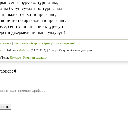
рын сенге буруб олтургъанла,
аны бурун суудан толтургъанла,
ин шалбар учха тюйрегенле,
зюне тюй бюртюклей юйрегенле...
рме, сени эшигинг бир къурусун!
ерсин джёрмелени чынг уллусун!
ержание
|
Къаргъыш ийнар
|
Джёрме (Экинчи вариант)
е 1
|
Добавил
:
drxblack
(25.02.2015)
|
Автор
:
Къарачай халкъ джырла
|
Теги
:
Джерме (Биринчи вариант)
0
тариев
:
авить