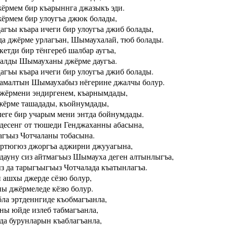
ёрмем бир къарыннга джазыкъ эди.
ёрмем бир улоугъа джюк болады,
гъы къара ичеги бир улоугъа джиб болады,
да джёрме урлагъан, Шымаухалай, тюб болады.
кетди бир тёнгереб шалбар аугъа,
ъалды Шымауханы джёрме даугъа.
гъы къара ичеги бир улоугъа джиб болады.
амалтын Шымаухабыз нёгерине джалчы болур.
жёрмени эндиргенем, къарнымдады,
жёрме ташадады, къойнумдады,
еге бир учарым мени энтда бойнумдады.
десенг от тюшеди Генджаханны абасына,
гъыз Чотчаланы тобасына.
ртюгюз джоргъа аджирни джууагына,
дауну сиз айтмагъыз Шымауха деген алтынлыгъа,
з да тарыгъыгъыз Чотчалада къатынлагъа.
 ашхы джерде сёзю болур,
ы джёрмеледе кёзю болур.
бла эртденнгиде къобмагъанла,
ны юйде излеб табмагъанла,
 да бурунларын къаблагъанла,