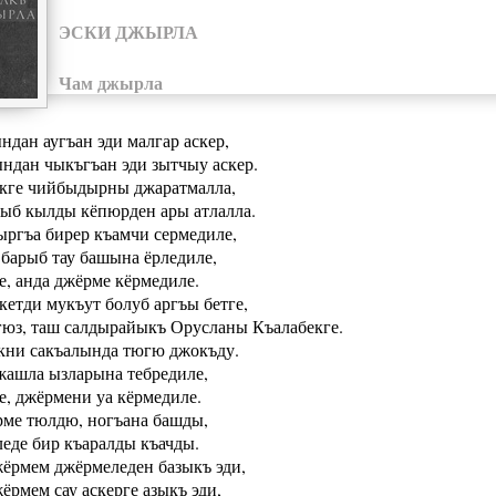
ЭСКИ ДЖЫРЛА
Чам джырла
ндан аугъан эди малгар аскер,
ындан чыкъгъан эди зытчыу аскер.
кге чийбыдырны джаратмалла,
рыб кылды кёпюрден ары атлалла.
ргъа бирер къамчи сермедиле,
барыб тау башына ёрледиле,
е, анда джёрме кёрмедиле.
кетди мукъут болуб аргъы бетге,
з, таш салдырайыкъ Орусланы Къалабекге.
кни сакъалында тюгю джокъду.
жашла ызларына тебредиле,
е, джёрмени уа кёрмедиле.
рме тюлдю, ногъана башды,
еде бир къаралды къачды.
ёрмем джёрмеледен базыкъ эди,
ёрмем сау аскерге азыкъ эди,