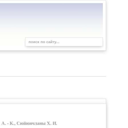
А. - К., Сюйюнчланы X. И.