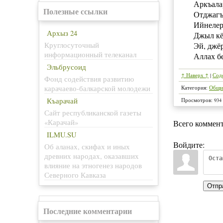
Аркъала
Полезные ссылки
Отджагъ
Ийнелер
Архыз 24
Джыл кё
Круглосуточный
Эй, джё
информационный телеканал
Аллах б
Эльбрусоид
↑ Наверх ↑
|
Сод
Фонд содействия развитию
карачаево-балкарской молодежи
Категория
:
Общи
Къарачай
Просмотров
:
934
Сайт республиканской газеты
«Карачай»
Всего коммен
ILMU.SU
Войдите:
Об аланах, скифах и иных
древних народах, оказавших
влияние на этногенез народов
Северного Кавказа
Отпр
Последние комментарии