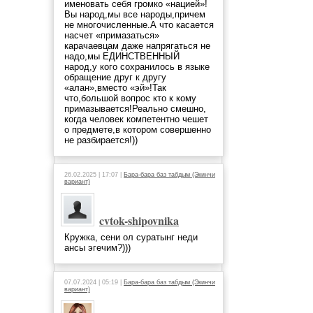
именовать себя громко «нацией»!
Вы народ,мы все народы,причем
не многочисленные.А что касается
насчет «примазаться»
карачаевцам даже напрягаться не
надо,мы ЕДИНСТВЕННЫЙ
народ,у кого сохранилось в языке
обращение друг к другу
«алан»,вместо «эй»!Так
что,большой вопрос кто к кому
примазывается!Реально смешно,
когда человек компетентно чешет
о предмете,в котором совершенно
не разбирается!))
26.02.2025 | 17:07 |
Бара-бара баз табдым (Экинчи
вариант)
cvtok-shipovnika
Кружка, сени ол суратынг неди
ансы эгечим?)))
07.07.2024 | 05:19 |
Бара-бара баз табдым (Экинчи
вариант)