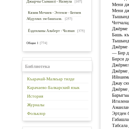
Джырчы Сымаил) - Назмула
[107]
Мени дж
Мени дж
Кязим Мечиев - Этгенле - Бегиев
Тышында
Абдуллах эм башхала.
[257]
Чотчала
Джёрме 
Ёзденланы Альберт - Чолпан
[375]
Башь. к
Тышында
[774]
Общие 1
Джёрме 
— Бир д
Бирси д
Джёрмел
Библиотека
Джёрме 
Ийнанма
Къарачай-Малкъар тилде
Джау сю
Карачаево-Балкарский язык
Джёрме 
Барыгъы
История
Игилени
Журналы
Аманлан
Эртден 
Фольклор
Габашла
Табсала