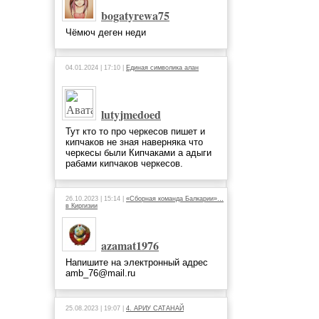
bogatyrewa75
Чёмюч деген неди
04.01.2024 | 17:10 |
Единая символика алан
lutyjmedoed
Тут кто то про черкесов пишет и
кипчаков не зная наверняка что
черкесы были Кипчаками а адыги
рабами кипчаков черкесов.
26.10.2023 | 15:14 |
«Сборная команда Балкарии»…
в Киргизии
azamat1976
Напишите на электронный адрес
amb_76@mail.ru
25.08.2023 | 19:07 |
4. АРИУ САТАНАЙ