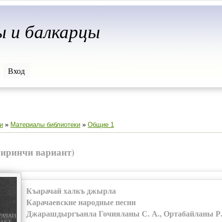
ы и балкарцы
Вход
и
»
Материалы библиотеки
»
Общие 1
иринчи вариант)
Къарачай халкъ джырла
Карачаевские народные песни
Джарашдыргъанла Гочияланы С. А., Ортабайланы Р. 