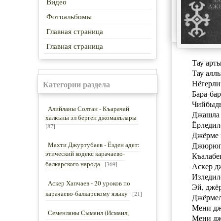
Видео
Фотоальбомы
Главная страница
Главная страница
Тау арты
Тау алл
Нёгерли
Категории раздела
Бара-ба
Чийбыды
Алийланы Солтан - Къарачай
Джашла 
халкъны эл берген джомакълары
Ёрледил
[87]
Джёрме 
Махти Джуртубаев - Ёзден адет:
Джюрюгю
этический кодекс карачаево-
Къалабе
балкарского народа
[369]
Аскер д
Изледил
Аскер Хапчаев - 20 уроков по
Эй, джё
карачаево-балкарскому языку
[21]
Джёрмел
Мени дж
Семенланы Сымаил (Исмаил,
Мени дж