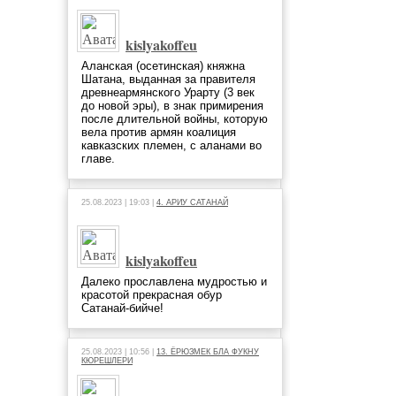
kislyakoffeu
Аланская (осетинская) княжна
Шатана, выданная за правителя
древнеармянского Урарту (3 век
до новой эры), в знак примирения
после длительной войны, которую
вела против армян коалиция
кавказских племен, с аланами во
главе.
25.08.2023 | 19:03 |
4. АРИУ САТАНАЙ
kislyakoffeu
Далеко прославлена мудростью и
красотой прекрасная обур
Сатанай-бийче!
25.08.2023 | 10:56 |
13. ЁРЮЗМЕК БЛА ФУКНУ
КЮРЕШЛЕРИ