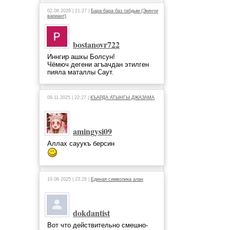
02.08.2026 | 21:27 |
Бара-бара баз табдым (Экинчи
вариант)
bostanovr722
Иннгир ашхы Болсун!
Чёмюч дегени агъачдан этилген
пияла маталлы Саут.
09.11.2025 | 22:27 |
КЪАРДА АТЫНГЫ ДЖАЗАМА
amingysi09
Аллах сауукъ берсин
10.08.2025 | 23:26 |
Единая символика алан
dokdantist
Вот что действительно смешно-