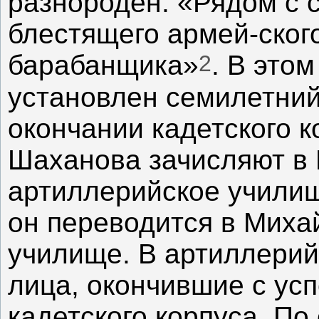
разнороден. «Рядом с 
блестящего армей-ског
2
барабанщика»
. В это
установлен семилетний
окончании кадетского ко
Шаханова зачисляют в 
артиллерийское учили
он переводится в Миха
училище. В артиллери
лица, окончившие с ус
кадетского корпуса. П