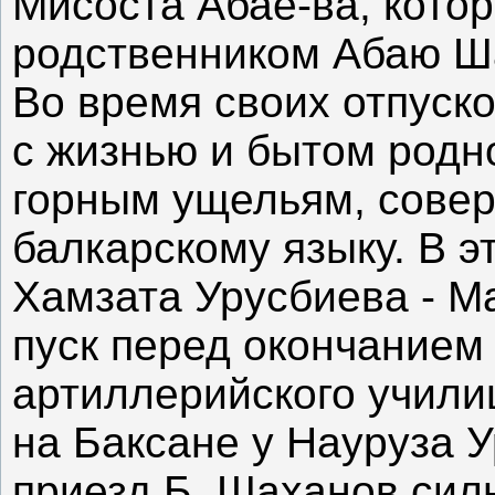
Мисоста Абае-ва, кото
родственником Абаю Ша
Во время своих отпуск
с жизнью и бытом родн
горным ущельям, совер
балкарскому языку. В э
Хамзата Урусбиева - М
пуск перед окончанием
артиллерийского учил
на Баксане у Науруза У
приезд Б. Шаханов сил