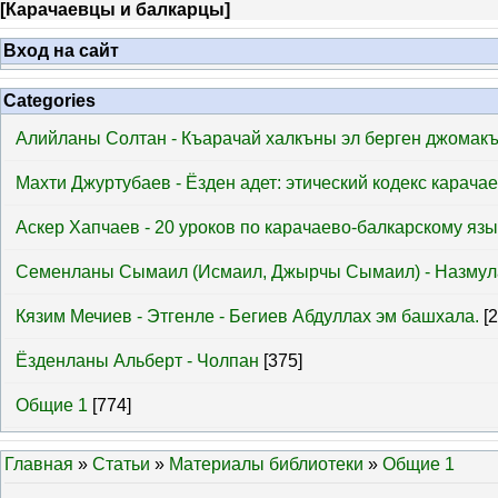
[
Карачаевцы и балкарцы
]
Вход на сайт
Categories
Алийланы Солтан - Къарачай халкъны эл берген джомак
Махти Джуртубаев - Ёзден адет: этический кодекс карача
Аскер Хапчаев - 20 уроков по карачаево-балкарскому язы
Семенланы Сымаил (Исмаил, Джырчы Сымаил) - Назмул
Кязим Мечиев - Этгенле - Бегиев Абдуллах эм башхала.
[
Ёзденланы Альберт - Чолпан
[375]
Общие 1
[774]
Главная
»
Статьи
»
Материалы библиотеки
»
Общие 1