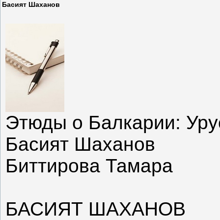
Басият Шаханов
Этюды о Балкарии: Уру
Басият Шаханов
Биттирова Тамара
БАСИЯТ ШАХАНОВ