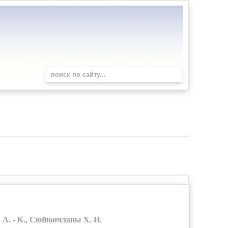
А. - К., Сюйюнчланы X. И.