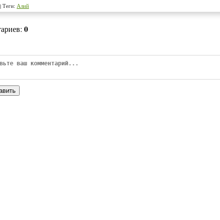
|
Теги
:
Алий
0
тариев
:
авить