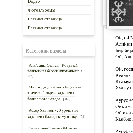
Видео
Фотоальбомы
Главная страница
Главная страница
Ой, ой 
Алийни 
Бир-бир
Категории раздела
Ой, Али
Алийланы Солтан - Къарачай
Ой, гос
халкъны эл берген джомакълары
Къанлы 
[87]
Къазауа
Махти Джуртубаев - Ёзден адет:
Худжу н
этический кодекс карачаево-
балкарского народа
[369]
Ауруб ёл
Окъ джа
Аскер Хапчаев - 20 уроков по
Ой окоп
карачаево-балкарскому языку
[21]
Къабыр 
Семенланы Сымаил (Исмаил,
Ауруб ёл