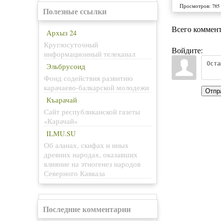
Просмотров
:
785
Полезные ссылки
Всего коммен
Архыз 24
Круглосуточный
Войдите:
информационный телеканал
Эльбрусоид
Фонд содействия развитию
карачаево-балкарской молодежи
Отпр
Къарачай
Сайт республиканской газеты
«Карачай»
ILMU.SU
Об аланах, скифах и иных
древних народах, оказавших
влияние на этногенез народов
Северного Кавказа
Последние комментарии