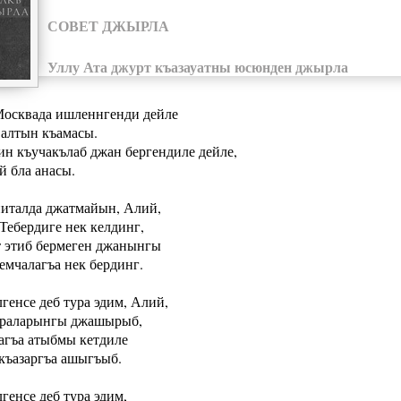
СОВЕТ ДЖЫРЛА
Уллу Ата джурт къазауатны юсюнден джырла
Москвада ишленнгенди дейле
алтын къамасы.
ин къучакълаб джан бергендиле дейле,
й бла анасы.
питалда джатмайын, Алий,
Тебердиге нек келдинг,
т этиб бермеген джанынгы
емчалагъа нек бердинг.
генсе деб тура эдим, Алий,
раларынгы джашырыб,
агъа атыбмы кетдиле
къазаргъа ашыгъыб.
генсе деб тура эдим,