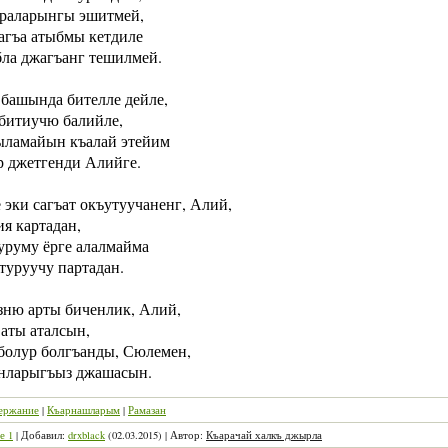
раларынгы эшитмей,
агъа атыбмы кетдиле
бла джагъанг тешилмей.
 башында бителле дейле,
 битиучю балийле,
ламайын къалай этейим
р джетгенди Алийге.
эки сагъат окъутуучаненг, Алий,
я картадан,
уруму ёрге алалмайма
туруучу партадан.
ю арты биченлик, Алий,
аты аталсын,
болур болгъанды, Сюлемен,
нларыгъыз джашасын.
ержание
|
Къарнашларым
|
Рамазан
е 1
|
Добавил
:
drxblack
(02.03.2015)
|
Автор
:
Къарачай халкъ джырла