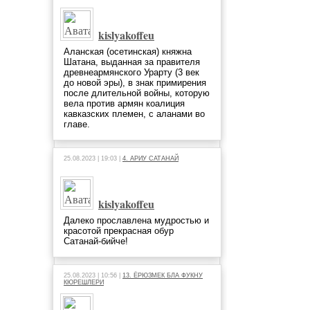
kislyakoffeu
Аланская (осетинская) княжна
Шатана, выданная за правителя
древнеармянского Урарту (3 век
до новой эры), в знак примирения
после длительной войны, которую
вела против армян коалиция
кавказских племен, с аланами во
главе.
25.08.2023 | 19:03 |
4. АРИУ САТАНАЙ
kislyakoffeu
Далеко прославлена мудростью и
красотой прекрасная обур
Сатанай-бийче!
25.08.2023 | 10:56 |
13. ЁРЮЗМЕК БЛА ФУКНУ
КЮРЕШЛЕРИ