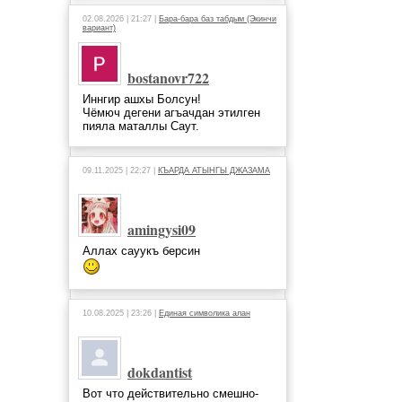
02.08.2026 | 21:27 |
Бара-бара баз табдым (Экинчи
вариант)
bostanovr722
Иннгир ашхы Болсун!
Чёмюч дегени агъачдан этилген
пияла маталлы Саут.
09.11.2025 | 22:27 |
КЪАРДА АТЫНГЫ ДЖАЗАМА
amingysi09
Аллах сауукъ берсин
10.08.2025 | 23:26 |
Единая символика алан
dokdantist
Вот что действительно смешно-