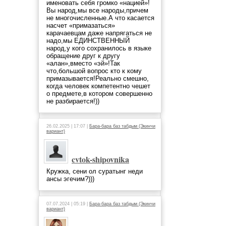
именовать себя громко «нацией»!
Вы народ,мы все народы,причем
не многочисленные.А что касается
насчет «примазаться»
карачаевцам даже напрягаться не
надо,мы ЕДИНСТВЕННЫЙ
народ,у кого сохранилось в языке
обращение друг к другу
«алан»,вместо «эй»!Так
что,большой вопрос кто к кому
примазывается!Реально смешно,
когда человек компетентно чешет
о предмете,в котором совершенно
не разбирается!))
26.02.2025 | 17:07 |
Бара-бара баз табдым (Экинчи
вариант)
cvtok-shipovnika
Кружка, сени ол суратынг неди
ансы эгечим?)))
07.07.2024 | 05:19 |
Бара-бара баз табдым (Экинчи
вариант)