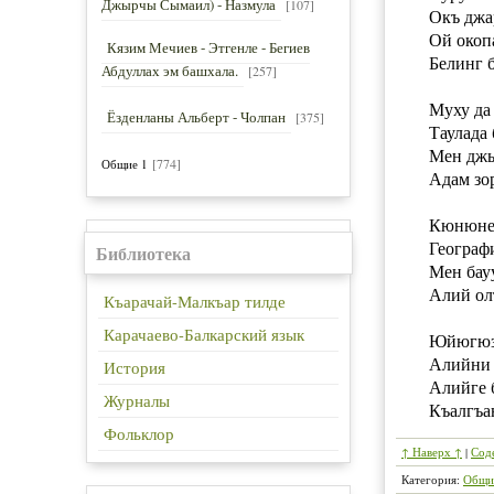
Джырчы Сымаил) - Назмула
[107]
Окъ джа
Ой окоп
Кязим Мечиев - Этгенле - Бегиев
Белинг 
Абдуллах эм башхала.
[257]
Муху да
Ёзденланы Альберт - Чолпан
[375]
Таулада
Мен джы
[774]
Общие 1
Адам зо
Кюнюне 
Географи
Библиотека
Мен бау
Алий ол
Къарачай-Малкъар тилде
Карачаево-Балкарский язык
Юйюгюзн
Алийни 
История
Алийге 
Журналы
Къалгъа
Фольклор
↑ Наверх ↑
|
Сод
Категория
:
Общи