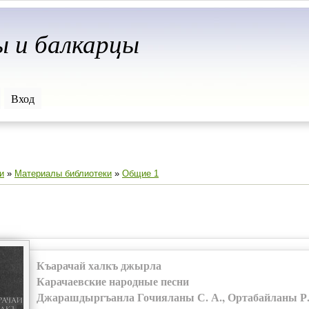
ы и балкарцы
Вход
и
»
Материалы библиотеки
»
Общие 1
Къарачай халкъ джырла
Карачаевские народные песни
Джарашдыргъанла Гочияланы С. А., Ортабайланы Р. 