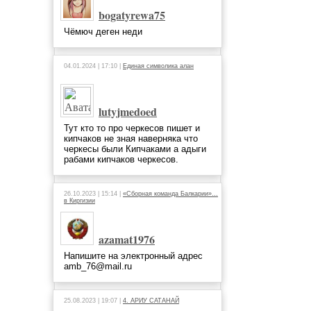
bogatyrewa75
Чёмюч деген неди
04.01.2024 | 17:10 |
Единая символика алан
lutyjmedoed
Тут кто то про черкесов пишет и
кипчаков не зная наверняка что
черкесы были Кипчаками а адыги
рабами кипчаков черкесов.
26.10.2023 | 15:14 |
«Сборная команда Балкарии»…
в Киргизии
azamat1976
Напишите на электронный адрес
amb_76@mail.ru
25.08.2023 | 19:07 |
4. АРИУ САТАНАЙ