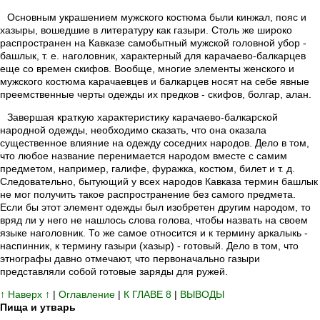
Основным украшением мужского костюма были кинжал, пояс и
хазыры, вошедшие в литературу как газыри. Столь же широко
распространен на Кавказе самобытный мужской головной убор -
башлык, т. е. наголовник, характерный для карачаево-балкарцев
еще со времен скифов. Вообще, многие элементы женского и
мужского костюма карачаевцев и балкарцев носят на себе явные
преемственные черты одежды их предков - скифов, болгар, алан.
Завершая краткую характеристику карачаево-балкарской
народной одежды, необходимо сказать, что она оказала
существенное влияние на одежду соседних народов. Дело в том,
что любое название перенимается народом вместе с самим
предметом, например, галифе, фуражка, костюм, билет и т. д.
Следовательно, бытующий у всех народов Кавказа термин башлык
не мог получить такое распространение без самого предмета.
Если бы этот элемент одежды был изобретен другим народом, то
вряд ли у него не нашлось слова голова, чтобы назвать на своем
языке наголовник. То же самое относится и к термину аркалыкь -
наспинник, к термину газыри (хазыр) - готовый. Дело в том, что
этнографы давно отмечают, что первоначально газыри
представляли собой готовые заряды для ружей.
↑ Наверх ↑
|
Оглавление
|
К ГЛАВЕ 8
|
ВЫВОДЫ
Пища и утварь