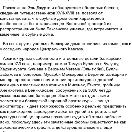
Раскопки на Эль-Джурте и обнаружение обгорелых бревен,
сведения путешественников XVII-XVIII вв. позволяют
констатировать, что срубные дома были характерной
особенностью быта карачаевцев. Восточной границей их
распространения было Баксанское ущелье, где встречаются и
каменные, и срубные дома.
Во всех других ущельях Балкарии дома строились из камня, как и
у соседних народов Центрального Кавказа.
Архитектурные особенности и отдельные детали балкарских
жилищ XVI века, например, домов Тамука Кулиева в Булунгу,
Хаджимурата Кулиева в Верхнем Чегеме (Эль-тюбю), Буллы
Забакова в Кюнлюме, Мусарби Малкарова в Верхней Балкарии и
мн. др. представляют почти копии архитектурных деталей
всемирно известных памятников в Микенах, Египте, гробнице
Хнемхотепа в Бени-Хасане, сооруженных за 3000 лет до
указанных жилищ балкарцев. Знакомство с отдельными
элементами балкарской народной архитектуры, - пишут
архитекторы, - дает возможность особенно реально представить,
как происходило зарождение архитектурной и строительной
культуры вообще, причем позволяет судить об этом наиболее
ясно, поскольку здесь эти зачаточные формы существуют не как
археологические отрасли, а действующие элементы еще