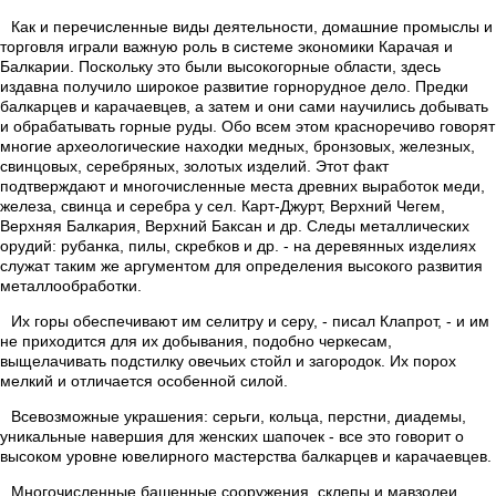
Как и перечисленные виды деятельности, домашние промыслы и
торговля играли важную роль в системе экономики Карачая и
Балкарии. Поскольку это были высокогорные области, здесь
издавна получило широкое развитие горнорудное дело. Предки
балкарцев и карачаевцев, а затем и они сами научились добывать
и обрабатывать горные руды. Обо всем этом красноречиво говорят
многие археологические находки медных, бронзовых, железных,
свинцовых, серебряных, золотых изделий. Этот факт
подтверждают и многочисленные места древних выработок меди,
железа, свинца и серебра у сел. Карт-Джурт, Верхний Чегем,
Верхняя Балкария, Верхний Баксан и др. Следы металлических
орудий: рубанка, пилы, скребков и др. - на деревянных изделиях
служат таким же аргументом для определения высокого развития
металлообработки.
Их горы обеспечивают им селитру и серу, - писал Клапрот, - и им
не приходится для их добывания, подобно черкесам,
выщелачивать подстилку овечьих стойл и загородок. Их порох
мелкий и отличается особенной силой.
Всевозможные украшения: серьги, кольца, перстни, диадемы,
уникальные навершия для женских шапочек - все это говорит о
высоком уровне ювелирного мастерства балкарцев и карачаевцев.
Многочисленные башенные сооружения, склепы и мавзолеи