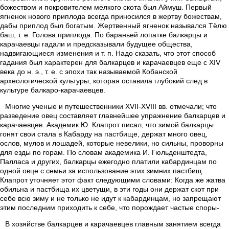
божеством и покровителем мелкого скота был Аймуш. Первый
ягненок нового приплода всегда приносился в жертву божествам,
дабы приплод был богатым. Жертвенный ягненок назывался Тёлю
баш, т. е. Голова приплода. По бараньей лопатке балкарцы и
карачаевцы гадали и предсказывали будущее общества,
надвигающиеся изменения и т. п. Надо сказать, что этот способ
гадания был характерен для балкарцев и карачаевцев еще с XIV
века до н. э., т. е. с эпохи так называемой Кобанской
археологической культуры, которая оставила глубокий след в
культуре балкаро-карачаевцев.
Многие ученые и путешественники XVII-XVIII вв. отмечали; что
разведение овец составляет главнейшее упражнение балкарцев и
карачаевцев. Академик Ю. Клапрот писал, что зимой балкарцы
гонят свои стала в Кабарду на пастбище, держат много овец,
ослов, мулов и лошадей, которые невелики, но сильны, проворны
для езды по горам. По словам академика И. Гюльденштедта,
Палласа и других, балкарцы ежегодно платили кабардинцам по
одной овце с семьи за использование этих зимних пастбищ.
Клапрот уточняет этот факт следующими словами: Когда же жатва
обильна и пастбища их цветущи, в эти годы они держат скот при
себе всю зиму и не только не идут к кабардинцам, но запрещают
этим последним приходить к себе, что порождает частые споры-
В хозяйстве балкарцев и карачаевцев главным занятием всегда