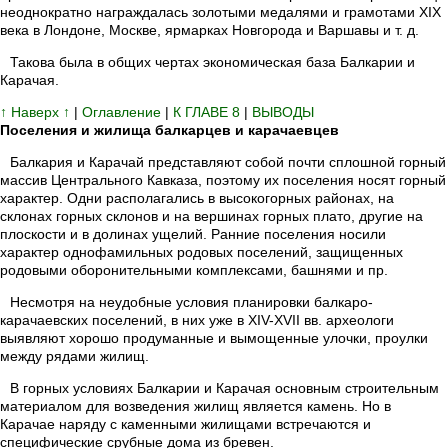
неоднократно награждалась золотыми медалями и грамотами XIX
века в Лондоне, Москве, ярмарках Новгорода и Варшавы и т. д.
Такова была в общих чертах экономическая база Балкарии и
Карачая.
↑ Наверх ↑
|
Оглавление
|
К ГЛАВЕ 8
|
ВЫВОДЫ
Поселения и жилища балкарцев и карачаевцев
Балкария и Карачай представляют собой почти сплошной горный
массив Центрального Кавказа, поэтому их поселения носят горный
характер. Одни располагались в высокогорных районах, на
склонах горных склонов и на вершинах горных плато, другие на
плоскости и в долинах ущелий. Ранние поселения носили
характер однофамильных родовых поселений, защищенных
родовыми оборонительными комплексами, башнями и пр.
Несмотря на неудобные условия планировки балкаро-
карачаевских поселений, в них уже в XIV-XVII вв. археологи
выявляют хорошо продуманные и вымощенные улочки, проулки
между рядами жилищ.
В горных условиях Балкарии и Карачая основным строительным
материалом для возведения жилищ является камень. Но в
Карачае наряду с каменными жилищами встречаются и
специфические срубные дома из бревен.