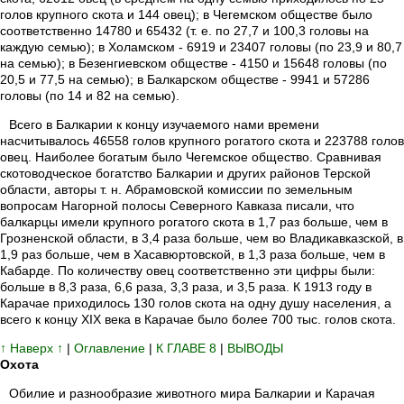
голов крупного скота и 144 овец); в Чегемском обществе было
соответственно 14780 и 65432 (т. е. по 27,7 и 100,3 головы на
каждую семью); в Холамском - 6919 и 23407 головы (по 23,9 и 80,7
на семью); в Безенгиевском обществе - 4150 и 15648 головы (по
20,5 и 77,5 на семью); в Балкарском обществе - 9941 и 57286
головы (по 14 и 82 на семью).
Всего в Балкарии к концу изучаемого нами времени
насчитывалось 46558 голов крупного рогатого скота и 223788 голов
овец. Наиболее богатым было Чегемское общество. Сравнивая
скотоводческое богатство Балкарии и других районов Терской
области, авторы т. н. Абрамовской комиссии по земельным
вопросам Нагорной полосы Северного Кавказа писали, что
балкарцы имели крупного рогатого скота в 1,7 раз больше, чем в
Грозненской области, в 3,4 раза больше, чем во Владикавказской, в
1,9 раз больше, чем в Хасавюртовской, в 1,3 раза больше, чем в
Кабарде. По количеству овец соответственно эти цифры были:
больше в 8,3 раза, 6,6 раза, 3,3 раза, и 3,5 раза. К 1913 году в
Карачае приходилось 130 голов скота на одну душу населения, а
всего к концу XIX века в Карачае было более 700 тыс. голов скота.
↑ Наверх ↑
|
Оглавление
|
К ГЛАВЕ 8
|
ВЫВОДЫ
Охота
Обилие и разнообразие животного мира Балкарии и Карачая