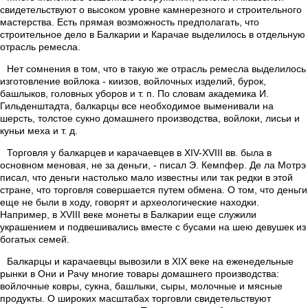
свидетельствуют о высоком уровне камнерезного и строительного
мастерства. Есть прямая возможность предполагать, что
строительное дело в Балкарии и Карачае выделилось в отдельную
отрасль ремесла.
Нет сомнения в том, что в такую же отрасль ремесла выделилось
изготовление войлока - киизов, войлочных изделий, бурок,
башлыков, головных уборов и т. п. По словам академика И.
Гильденштадта, балкарцы все необходимое выменивали на
шерсть, толстое сукно домашнего производства, войлоки, лисьи и
куньи меха и т. д.
Торговля у балкарцев и карачаевцев в XIV-XVIII вв. была в
основном меновая, не за деньги, - писал Э. Кемпфер. Де ла Мотрэ
писал, что деньги настолько мало известны или так редки в этой
стране, что торговля совершается путем обмена. О том, что деньги
еще не были в ходу, говорят и археологические находки.
Например, в XVIII веке монеты в Балкарии еще служили
украшением и подвешивались вместе с бусами на шею девушек из
богатых семей.
Балкарцы и карачаевцы вывозили в XIX веке на еженедельные
рынки в Они и Рачу многие товары домашнего производства:
войлочные ковры, сукна, башлыки, сыры, молочные и мясные
продукты. О широких масштабах торговли свидетельствуют