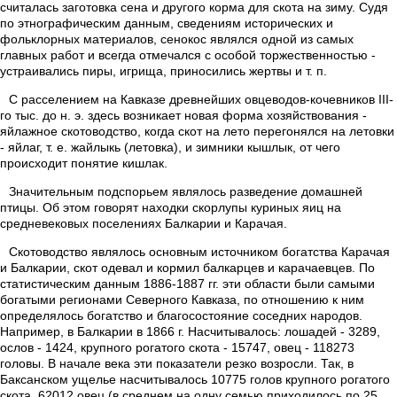
считалась заготовка сена и другого корма для скота на зиму. Судя
по этнографическим данным, сведениям исторических и
фольклорных материалов, сенокос являлся одной из самых
главных работ и всегда отмечался с особой торжественностью -
устраивались пиры, игрища, приносились жертвы и т. п.
С расселением на Кавказе древнейших овцеводов-кочевников III-
го тыс. до н. э. здесь возникает новая форма хозяйствования -
яйлажное скотоводство, когда скот на лето перегонялся на летовки
- яйлаг, т. е. жайлыкь (летовка), и зимники кышлык, от чего
происходит понятие кишлак.
Значительным подспорьем являлось разведение домашней
птицы. Об этом говорят находки скорлупы куриных яиц на
средневековых поселениях Балкарии и Карачая.
Скотоводство являлось основным источником богатства Карачая
и Балкарии, скот одевал и кормил балкарцев и карачаевцев. По
статистическим данным 1886-1887 гг. эти области были самыми
богатыми регионами Северного Кавказа, по отношению к ним
определялось богатство и благосостояние соседних народов.
Например, в Балкарии в 1866 г. Насчитывалось: лошадей - 3289,
ослов - 1424, крупного рогатого скота - 15747, овец - 118273
головы. В начале века эти показатели резко возросли. Так, в
Баксанском ущелье насчитывалось 10775 голов крупного рогатого
скота, 62012 овец (в среднем на одну семью приходилось по 25