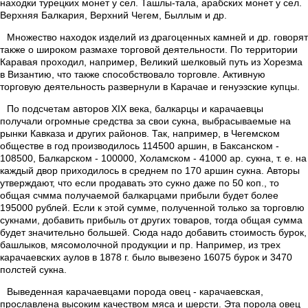
находки турецких монет у сел. Ташлы-тала, арабских монет у сел.
Верхняя Балкария, Верхний Чегем, Быллым и др.
Множество находок изделий из драгоценных камней и др. говорят
также о широком размахе торговой деятельности. По территории
Каравая проходил, например, Великий шелковый путь из Хорезма
в Византию, что также способствовало торговле. Активную
торговую деятельность развернули в Карачае и генуэзские купцы.
По подсчетам авторов XIX века, балкарцы и карачаевцы
получали огромные средства за свои сукна, выбрасываемые на
рынки Кавказа и других районов. Так, например, в Чегемском
обществе в год производилось 114500 аршин, в Баксанском -
108500, Балкарском - 100000, Холамском - 41000 ар. сукна, т. е. на
каждый двор приходилось в среднем по 170 аршин сукна. Авторы
утверждают, что если продавать это сукно даже по 50 коп., то
общая счмма получаемой балкарцами прибыли будет более
195000 рублей. Если к этой сумме, полученной только за торговлю
сукнами, добавить прибыль от других товаров, тогда общая сумма
будет значительно большей. Сюда надо добавить стоимость бурок,
башлыков, мясомолочной продукции и пр. Например, из трех
карачаевских аулов в 1878 г. было вывезено 16075 бурок и 3470
полстей сукна.
Выведенная карачаевцами порода овец - карачаевская,
прославлена высоким качеством мяса и шерсти. Эта порола овец