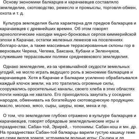
Основу экономики балкарцев и карачаевцев составляло
земледелие, скотоводство, ремесло и промыслы, торговля-обмен,
охота и т. д.
Культура земледелия была характерна для предков балкарцев и
карачаевцев с древнейших времен. Об этом говорят
археологические находки медно-бронзовых серпов киммерийской
эпохи в Карачае, остатки железных лемехов на поселениях
болгаро-алан, а также массивные террасированные склоны гор в
верховьях Черека, Чегема, Баксана, Кубани и Зеленчуков,
служившие террасовыми полями средневекового земледелия.
Однако земледелие, из-за чрезвычайной скудости земельных
угодий, не могло играть ведущего роль в экономике балкарцев и
карачаевцев. Хотя в Карачае и Балкарии усиленно обрабатывался
каждый клочок земли, на это тратились огромные силы,
сооружались оросительныс каналы, своего хлеба в этих областях
почти никогда не хватало. Его приходилось закупать у соседних
народов, обменивать на богатейшую скотоводческую продукцию:
масло, молоко, мясо, сыры, шкуры, кожи, меха и пр.
О том, что земледелие глубоко отражено в культуре балкарцев и
карачаевцев, говорят обрядовые земледельческие игры и
празднества: Сабан-той, Эрирей, - топонимы: Сабан-кош и мн. др.
На празднествах Сабан-той балкарцы варили густую кашицу геже
из семи видов злаков, устраивали водные игры: Су-оюн и др.