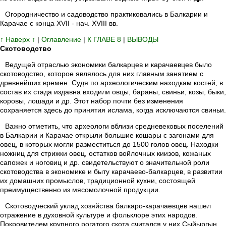
Огородничество и садоводство практиковались в Балкарии и
Карачае с конца XVII - нач. XVIII вв.
↑ Наверх ↑
|
Оглавление
|
К ГЛАВЕ 8
|
ВЫВОДЫ
Скотоводство
Ведущей отраслью экономики балкарцев и карачаевцев было
скотоводство, которое являлось для них главным занятием с
древнейших времен. Судя по археологическим находкам костей, в
состав их стада издавна входили овцы, бараны, свиньи, козы, быки,
коровы, лошади и др. Этот набор почти без изменения
сохраняется здесь до принятия ислама, когда исключаются свиньи.
Важно отметить, что археологи вблизи средневековых поселений
в Балкарии и Карачае открыли большие кошары с загонами для
овец, в которых могли разместиться до 1500 голов овец. Находки
ножниц для стрижки овец, остатков войлочных киизов, кожаных
сапожек и ноговиц и др. свидетельствуют о значительной роли
скотоводства в экономике и быту карачаево-балкарцев, в развитии
их домашних промыслов, традиционной кухни, состоящей
преимущественно из мясомолочной продукции.
Скотоводческий уклад хозяйства балкаро-карачаевцев нашел
отражение в духовной культуре и фольклоре этих народов.
Покровителем крупного рогатого скота считался у них Сыйыргын,