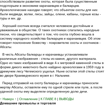
способствовали развитию охоты, которая была существенным
подспорьем в экономике карачаевцев и балкарцев.
Археологические находки говорят, что объектом охоты для них
были медведи, волки, лисы, зайцы, олени, кабаны, горные козы -
туры и мн. др.
Хороший охотник всегда считался человеком достойным и
уважаемым в обществе. О таких охотниках слагались народные
песни, что свидетельствует о том, что охота глубоко вошла в
систему народного хозяйства балкарцев и карачаевцев. Об этом
говорит поклонение божеству - покровителю охоты и охотников -
Абсаты.
В честь Абсаты балкарцы и карачаевцы устанавливали
различные изображения - стелы из камня, другого материала.
Одно из таких изображений в виде 4-х метровой каменной стелы в
форме дикого животного было найдено археологами в 1959 году в
дремучем лесу Чегемского ущелья. Ныне остатки этой стелы стоят
во дворе Краеведческого музея в г. Нальчике.
Перед отправкой на охоту балкарцы и карачаевцы приносили
жертву Абсаты, оставляли ему по одной стреле или пуле, а после
удачной охоты ему выделяли определенную долю дичи.
↑ Наверх ↑
|
Оглавление
|
К ГЛАВЕ 8
|
ВЫВОДЫ
Домашние промыслы и торговля