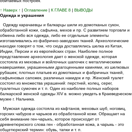
обитаемых построек.
↑ Наверх ↑
|
Оглавление
|
К ГЛАВЕ 8
|
ВЫВОДЫ
Одежда и украшения
Одежду карачаевцы и балкарцы шили из домотканых сукон,
обработанной кожи, сафьяна, мехов и пр. С развитием торговли и
обмена либо вся одежда, либо ее отдельные элементы
изготавливались из фабрично-заводских тканей. Археологические
находки говорят о том, что сюда доставлялись шелка из Китая,
Индии, Персии и из европейских стран. Наиболее полное
представление археология дает о женской одежде, которая
состояла из меховых и войлочных шапочек с металлическими
навершиями, украшенными драгоценными камнями, из шелковых
рубашек; плотных платьев из домотканых и фабричных тканей,
сафьяновых сапожек, различных накидок и пр. Женский туалет
состоял из множества украшений: перстней, колец, серег,
туалетных сумочек и т. п. Один из наиболее полных наборов
балкарской женской одежды XIV в. можно увидеть в Краеведческом
музее г. Нальчика.
Мужская одежда состояла из кафтанов, меховых шуб, ноговиц,
горских чабуров и чарыков из обработанной кожи. Обращает на
себя внимание ген-чарыкъ, которое происходит от
древнетюркского слова ген - обработанная кожа, а чарыкь - это
общетюркский термин: обувь, тапки и т. п.