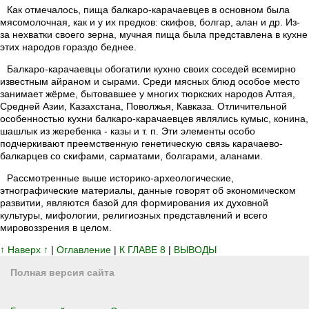
Как отмечалось, пища балкаро-карачаевцев в основном была
мясомолочная, как и у их предков: скифов, болгар, алан и др. Из-
за нехватки своего зерна, мучная пища была представлена в кухне
этих народов гораздо беднее.
Балкаро-карачаевцы обогатили кухню своих соседей всемирно
известным айраном и сырами. Среди мясных блюд особое место
занимает жёрме, бытовавшее у многих тюркских народов Алтая,
Средней Азии, Казахстана, Поволжья, Кавказа. Отличительной
особенностью кухни балкаро-карачаевцев являлись кумыс, конина,
шашлык из жеребенка - казы и т. п. Эти элементы особо
подчеркивают преемственную генетическую связь карачаево-
балкарцев со скифами, сарматами, болгарами, аланами.
Рассмотренные выше историко-археологические,
этнографические материалы, данные говорят об экономическом
развитии, являются базой для формирования их духовной
культуры, мифологии, религиозных представлений и всего
мировоззрения в целом.
↑ Наверх ↑
|
Оглавление
|
К ГЛАВЕ 8
|
ВЫВОДЫ
Полная версия сайта