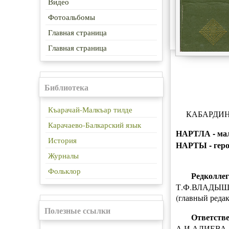
Видео
Фотоальбомы
Главная страница
Главная страница
Библиотека
Къарачай-Малкъар тилде
КАБАРДИН
Карачаево-Балкарский язык
НАРТЛА - мал
История
НАРТЫ - геро
Журналы
Фольклор
Редколлег
Т.Ф.ВЛАДЫШ
(главный ред
Полезные ссылки
Ответств
А.И.АЛИЕВА