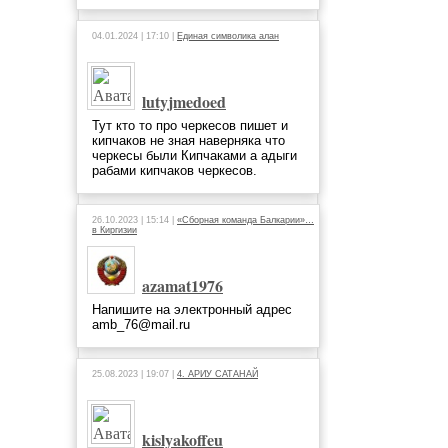
04.01.2024 | 17:10 |
Единая символика алан
lutyjmedoed
Тут кто то про черкесов пишет и
кипчаков не зная наверняка что
черкесы были Кипчаками а адыги
рабами кипчаков черкесов.
26.10.2023 | 15:14 |
«Сборная команда Балкарии»…
в Киргизии
azamat1976
Напишите на электронный адрес
amb_76@mail.ru
25.08.2023 | 19:07 |
4. АРИУ САТАНАЙ
kislyakoffeu