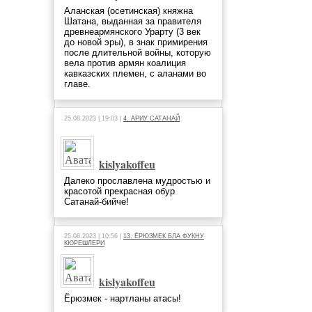
Аланская (осетинская) княжна
Шатана, выданная за правителя
древнеармянского Урарту (3 век
до новой эры), в знак примирения
после длительной войны, которую
вела против армян коалиция
кавказских племен, с аланами во
главе.
25.08.2023 | 19:03 |
4. АРИУ САТАНАЙ
kislyakoffeu
Далеко прославлена мудростью и
красотой прекрасная обур
Сатанай-бийче!
25.08.2023 | 10:56 |
13. ЁРЮЗМЕК БЛА ФУКНУ
КЮРЕШЛЕРИ
kislyakoffeu
Ёрюзмек - нартланы атасы!