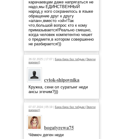
карачаевцам даже напрягаться не
надо,мы ЕДИНСТВЕННЫЙ
народ,у кого сохранилось в языке
обращение друг к другу
«алан»,вместо «эй»!Так
что,большой вопрос кто к кому
примазывается!Реально смешно,
когда человек компетентно чешет
о предмете,в котором совершенно
не разбирается!))
26.02.2025 | 17:07 |
Бара-бара баз табдым (Экинчи
вариант)
cvtok-shipovnika
Кружка, сени ол суратынг неди
ансы эгечим?)))
07.07.2024 | 05:19 |
Бара-бара баз табдым (Экинчи
вариант)
bogatyrewa75
Чёмюч деген неди