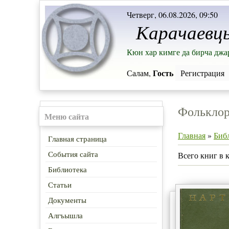
Четверг, 06.08.2026, 09:50
Карачаевц
Кюн хар кимге да бирча дж
Гость
Салам,
Регистрация
Фолькло
Меню сайта
Главная
»
Биб
Главная страница
События сайта
Всего книг в 
Библиотека
Статьи
Документы
Алгъышла