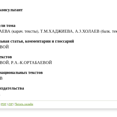
консультант
ели тома
АЕВА (карач. тексты), Т.М.ХАДЖИЕВА, А.3.ХОЛАЕВ (балк. те
ьная статья, комментарии и глоссарий
ЕВОЙ
екстов
ВОЙ, Р.А.-К.ОРТАБАЕВОЙ
национальных текстов
В
издательства
А
|
PDF
|
ZIP
|
Читать онлайн