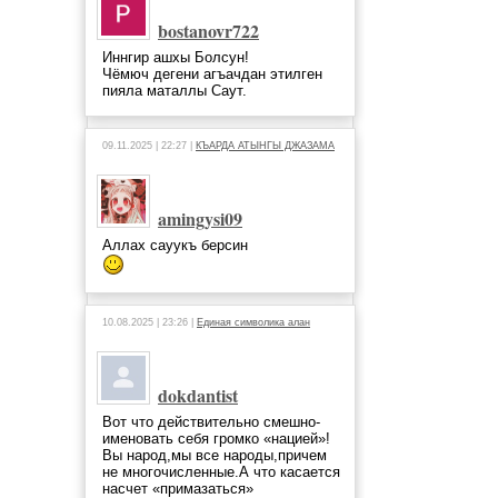
bostanovr722
Иннгир ашхы Болсун!
Чёмюч дегени агъачдан этилген
пияла маталлы Саут.
09.11.2025 | 22:27 |
КЪАРДА АТЫНГЫ ДЖАЗАМА
amingysi09
Аллах сауукъ берсин
10.08.2025 | 23:26 |
Единая символика алан
dokdantist
Вот что действительно смешно-
именовать себя громко «нацией»!
Вы народ,мы все народы,причем
не многочисленные.А что касается
насчет «примазаться»