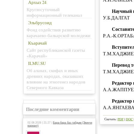
Архыз 24
Круглосуточный
Научный 
информационный телеканал
У.Б.ДАЛГАТ
Эльбрусоид
Составит
Фонд содействия развитию
Р.А.-К.ОРТАБ
карачаево-балкарской молодежи
Къарачай
Вступител
Сайт республиканской газеты
Т.М.ХАДЖИ
«Карачай»
ILMU.SU
Перевод т
Об аланах, скифах и иных
Т.М.ХАДЖИЕ
древних народах, оказавших
влияние на этногенез народов
Редактор 
Северного Кавказа
А.А.ЖАППУЕ
Редактор 
А.А.ЯНГАЕВ
Последние комментарии
Скачать:
PDF
|
DOC
02.08.2026 | 21:27 |
Бара-бара баз табдым (Экинчи
вариант)