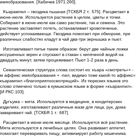
имяобразования. [Хабичев 1971:260].
Къарампил – гвоздика пышная [ТСКБЯ 2 т.: 575]. Расцветает в
июне-июле. Используется растение в целом, цветы и точки.
Собирают в июне-июле как само растение, так и семена. Это
растение заставляет потеть, останавливает кровотеченье,
действует успокаивающе. Гвоздика помогает при обмороке, при
различных слабостях кладут в чай два-три зернышка и пьют.
Изготавливают питье таким образом: берут две чайные ложки
иссушенных зерен и спускают в стакан с кипяченой водой на
двадцать минут, затем процеживают. Пьют 1-2 раза в день.
Семантическая структура слова состоит из: къара «смотреть»+ -
м аффикс имяобразования + -пил, видимо тоже какой-то аффикс=
къарампил «благоприятносмотрящий». Из тюркских языков это
слово отмечено только в кумыкском языке в форме «къаранпил».
[И РКС:103].
Дугъума – мята. Используется в медицине, в кондитерских
изделиях, изготавливают различные мази для лица, рук, дома
заваривают чай. [ТСКБЯ 1 т.: 687].
Расцветает в июне-июле месяце. Используется всё растение.
Мята используется в лечебных целях. Она развивает аппетит,
помогает переваривать пищу, активизирует работу кишечника.