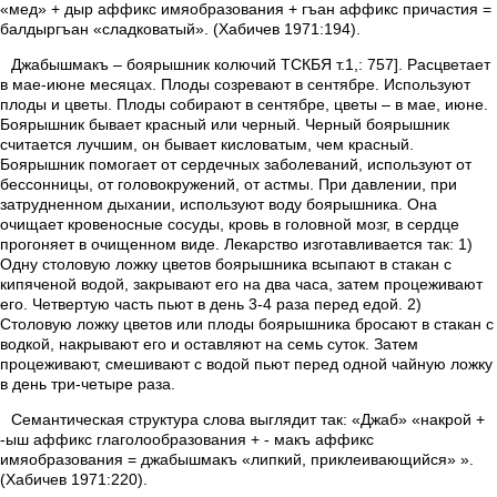
«мед» + дыр аффикс имяобразования + гъан аффикс причастия =
балдыргъан «сладковатый». (Хабичев 1971:194).
Джабышмакъ – боярышник колючий ТСКБЯ т.1,: 757]. Расцветает
в мае-июне месяцах. Плоды созревают в сентябре. Используют
плоды и цветы. Плоды собирают в сентябре, цветы – в мае, июне.
Боярышник бывает красный или черный. Черный боярышник
считается лучшим, он бывает кисловатым, чем красный.
Боярышник помогает от сердечных заболеваний, используют от
бессонницы, от головокружений, от астмы. При давлении, при
затрудненном дыхании, используют воду боярышника. Она
очищает кровеносные сосуды, кровь в головной мозг, в сердце
прогоняет в очищенном виде. Лекарство изготавливается так: 1)
Одну столовую ложку цветов боярышника всыпают в стакан с
кипяченой водой, закрывают его на два часа, затем процеживают
его. Четвертую часть пьют в день 3-4 раза перед едой. 2)
Столовую ложку цветов или плоды боярышника бросают в стакан с
водкой, накрывают его и оставляют на семь суток. Затем
процеживают, смешивают с водой пьют перед одной чайную ложку
в день три-четыре раза.
Семантическая структура слова выглядит так: «Джаб» «накрой +
-ыш аффикс глаголообразования + - макъ аффикс
имяобразования = джабышмакъ «липкий, приклеивающийся» ».
(Хабичев 1971:220).