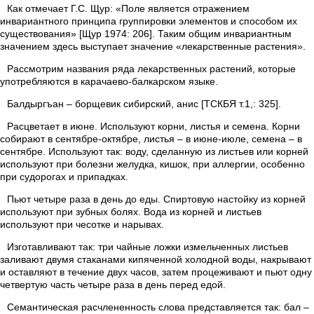
Как отмечает Г.С. Щур: «Поле является отражением
инвариантного принципа группировки элементов и способом их
существования» [Щур 1974: 206]. Таким общим инвариантным
значением здесь выступает значение «лекарственные растения».
Рассмотрим названия ряда лекарственных растений, которые
употребляются в карачаево-балкарском языке.
Балдыргъан – борщевик сибирский, анис [ТСКБЯ т.1,: 325].
Расцветает в июне. Используют корни, листья и семена. Корни
собирают в сентябре-октябре, листья – в июне-июле, семена – в
сентябре. Используют так: воду, сделанную из листьев или корней
используют при болезни желудка, кишок, при аллергии, особенно
при судорогах и припадках.
Пьют четыре раза в день до еды. Спиртовую настойку из корней
используют при зубных болях. Вода из корней и листьев
используют при чесотке и нарывах.
Изготавливают так: три чайные ложки измельченных листьев
заливают двумя стаканами кипяченной холодной воды, накрывают
и оставляют в течение двух часов, затем процеживают и пьют одну
четвертую часть четыре раза в день перед едой.
Семантическая расчлененность слова представляется так: бал –