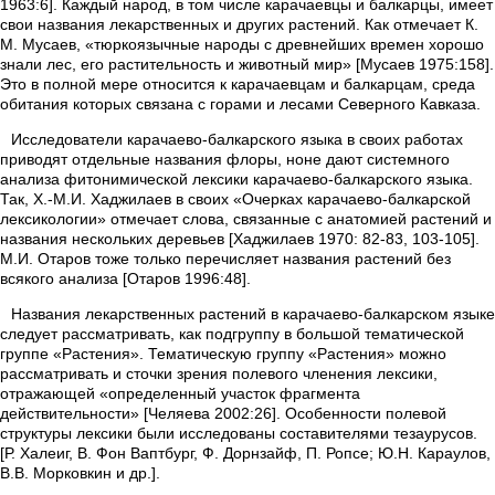
1963:6]. Каждый народ, в том числе карачаевцы и балкарцы, имеет
свои названия лекарственных и других растений. Как отмечает К.
М. Мусаев, «тюркоязычные народы с древнейших времен хорошо
знали лес, его растительность и животный мир» [Мусаев 1975:158].
Это в полной мере относится к карачаевцам и балкарцам, среда
обитания которых связана с горами и лесами Северного Кавказа.
Исследователи карачаево-балкарского языка в своих работах
приводят отдельные названия флоры, ноне дают системного
анализа фитонимической лексики карачаево-балкарского языка.
Так, Х.-М.И. Хаджилаев в своих «Очерках карачаево-балкарской
лексикологии» отмечает слова, связанные с анатомией растений и
названия нескольких деревьев [Хаджилаев 1970: 82-83, 103-105].
М.И. Отаров тоже только перечисляет названия растений без
всякого анализа [Отаров 1996:48].
Названия лекарственных растений в карачаево-балкарском языке
следует рассматривать, как подгруппу в большой тематической
группе «Растения». Тематическую группу «Растения» можно
рассматривать и сточки зрения полевого членения лексики,
отражающей «определенный участок фрагмента
действительности» [Челяева 2002:26]. Особенности полевой
структуры лексики были исследованы составителями тезаурусов.
[Р. Халеиг, В. Фон Ваптбург, Ф. Дорнзайф, П. Ропсе; Ю.Н. Караулов,
В.В. Морковкин и др.].