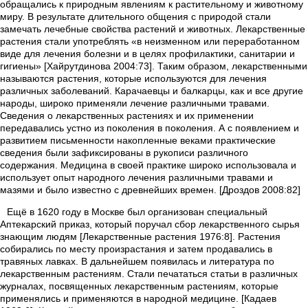
обращались к природным явлениям к растительному и животному
миру. В результате длительного общения с природой стали
замечать лечебные свойства растений и животных. Лекарственные
растения стали употреблять «в неизменном или переработанном
виде для лечения болезни и в целях профилактики, санитарии и
гигиены» [Хайрутдинова 2004:73]. Таким образом, лекарственными
называются растения, которые используются для лечения
различных заболеваний. Карачаевцы и балкарцы, как и все другие
народы, широко применяли лечение различными травами.
Сведения о лекарственных растениях и их применении
передавались устно из поколения в поколения. А с появлением и
развитием письменности накопленные веками практические
сведения были зафиксированы в рукописи различного
содержания. Медицина в своей практике широко использовала и
использует опыт народного лечения различными травами и
мазями и было известно с древнейших времен. [Дроздов 2008:82]
Ещё в 1620 году в Москве был организован специальный
Аптекарский приказ, который поручал сбор лекарственного сырья
знающим людям [Лекарственные растения 1976:8]. Растения
собирались по месту произрастания и затем продавались в
травяных лавках. В дальнейшем появилась и литература по
лекарственным растениям. Стали печататься статьи в различных
журналах, посвященных лекарственным растениям, которые
применялись и применяются в народной медицине. [Кадаев