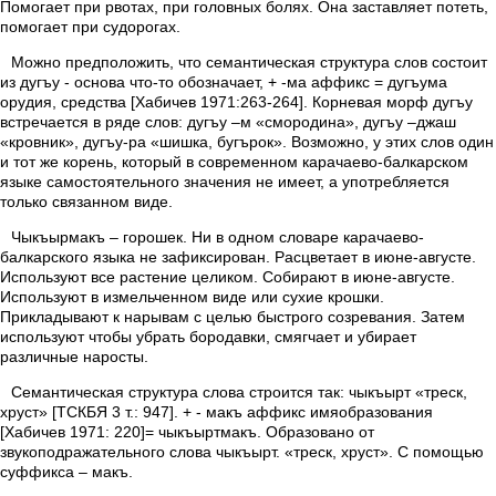
Помогает при рвотах, при головных болях. Она заставляет потеть,
помогает при судорогах.
Можно предположить, что семантическая структура слов состоит
из дугъу - основа что-то обозначает, + -ма аффикс = дугъума
орудия, средства [Хабичев 1971:263-264]. Корневая морф дугъу
встречается в ряде слов: дугъу –м «смородина», дугъу –джаш
«кровник», дугъу-ра «шишка, бугърок». Возможно, у этих слов один
и тот же корень, который в современном карачаево-балкарском
языке самостоятельного значения не имеет, а употребляется
только связанном виде.
Чыкъырмакъ – горошек. Ни в одном словаре карачаево-
балкарского языка не зафиксирован. Расцветает в июне-августе.
Используют все растение целиком. Собирают в июне-августе.
Используют в измельченном виде или сухие крошки.
Прикладывают к нарывам с целью быстрого созревания. Затем
используют чтобы убрать бородавки, смягчает и убирает
различные наросты.
Семантическая структура слова строится так: чыкъырт «треск,
хруст» [ТСКБЯ 3 т.: 947]. + - макъ аффикс имяобразования
[Хабичев 1971: 220]= чыкъыртмакъ. Образовано от
звукоподражательного слова чыкъырт. «треск, хруст». С помощью
суффикса – макъ.