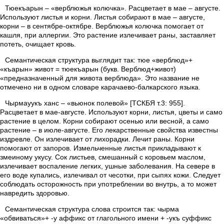
Тюекъарын – «верблюжья колючка». Расцветает в мае – августе.
Используют листья и корни. Листья собирают в мае – августе,
корни – в сентябре-октябре. Верблюжья колючка помогает от
кашля, при аллергии. Это растение излечивает раны, заставляет
потеть, очищает кровь.
Семантическая структура выглядит так: тюе «верблюд»+
«къарын» живот = тюекъарын (букв. Верблюд+живот)
«предназначенный для живота верблюда». Это название не
отмечено ни в одном словаре карачаево-балкарского языка.
Чырмауукъ ханс – «вьюнок полевой» [ТСКБЯ т.3: 955].
Расцветает в мае-августе. Используют корни, листья, цветы и само
растение в целом. Корни собирают осенью или весной, а само
растение – в июле-августе. Его лекарственные свойства известны
издревле. Он излечивает от лихорадки. Лечит раны. Корни
помогают от запоров. Измельченные листья прикладывают к
змеиному укусу. Сок листьев, смешанный с коровьем маслом,
излечивает воспаление легких, ушные заболевания. На севере в
его воде купались, излечивал от чесотки, при сыпях кожи. Следует
соблюдать осторожность при употреблении во внутрь, а то может
навредить здоровью.
Семантическая структура слова строится так: чырма
«обвиваться»+ -у аффикс от глагольного имени + -укъ суффикс