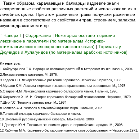
Таким образом, карачаевцы и балкарцы издревле знали
лекарственные свойства различных растений и использовали их в
лечебных целях. При этом различные травы получали различные
названия в соответствии со свойствами трав, строением, запахом,
звукоподражанием и др.
↑ Наверх ↑
|
Содержание
|
Некоторые осетино-тюркские
лексические параллели (по материалам Историко-
этимологического словаря осетинского языка)
|
Тарикаты у
Джучидов и Хулагуидов (по материалам арабских источников)
Литература.
1.Хайрутдинова Т.Х. Народные названия растений в татарском языке. Казань, 2004.
2.Лекарственные растения. М. 1976.
3.Кадаев Г.Н. Лекарственные растения Карачаево-Черкесии. Черкесск, 1963.
4.Мусаев К.М. Лексика тюркских языков в сравнительном освещении. М., 1975.
5.Отаров И.М. Лексикология карачаево-балкарского языка. Нальчик, 1996.
6.Хаджилаев Х.-М. И. Очерки карачаево-балкарской лексикологии. Черкесск, 1970.
7.Щур Г.С. Теория в лингвистике. М., 1974.
8.Геляева А.И. Человек в языковой картине мира. Нальчик, 2002.
9.Толковый словарь карачаево-балкарского языка.
10.Школьный русско-кумыкский словарь. Махачкала, 2008.
11.Дроздов Ю.Н. Тюркская этнонимия древне-европейских народов. М., 2008.
12.Хабичев М.А. Карачаево-балкарское именное словообразования. – Черкесске,1971.