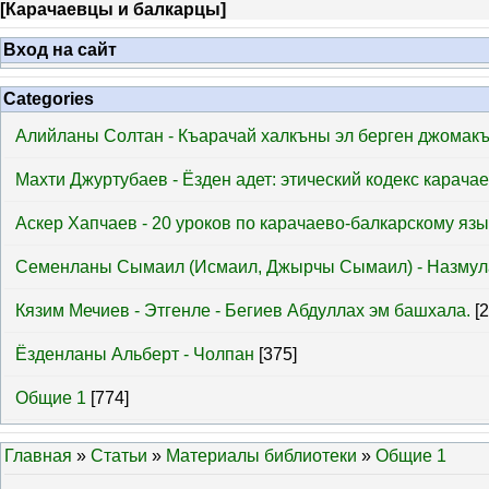
[
Карачаевцы и балкарцы
]
Вход на сайт
Categories
Алийланы Солтан - Къарачай халкъны эл берген джомак
Махти Джуртубаев - Ёзден адет: этический кодекс карача
Аскер Хапчаев - 20 уроков по карачаево-балкарскому язы
Семенланы Сымаил (Исмаил, Джырчы Сымаил) - Назмул
Кязим Мечиев - Этгенле - Бегиев Абдуллах эм башхала.
[
Ёзденланы Альберт - Чолпан
[375]
Общие 1
[774]
Главная
»
Статьи
»
Материалы библиотеки
»
Общие 1