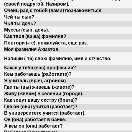
(своей подругой, Назиром).
Очень рад с тобой (вами) познакомиться.
Чей ты сын?
Чья ты дочь?
Муссы (сын, дочь).
Как твоя (ваша) фамилия?
Повтори (-те), пожалуйста, еще раз.
Моя фамилия Ахматов.
Напиши (-те) свою фамилию, имя и отчество.
Какая у тебя (вас) профессия?
Кем работаешь (работаете)?
Я учитель (врач, агроном).
Где ты (вы) живешь (живете)?
Живу (живем) в селении (городе).
Как зовут вашу сестру (брата)?
Где он (она) учится (работает)?
В университете учится (работает).
Он (она) работает в банке.
А кем он (она) работает?