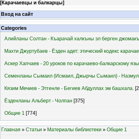
[
Карачаевцы и балкарцы
]
Вход на сайт
Categories
Алийланы Солтан - Къарачай халкъны эл берген джомак
Махти Джуртубаев - Ёзден адет: этический кодекс карача
Аскер Хапчаев - 20 уроков по карачаево-балкарскому язы
Семенланы Сымаил (Исмаил, Джырчы Сымаил) - Назмул
Кязим Мечиев - Этгенле - Бегиев Абдуллах эм башхала.
[
Ёзденланы Альберт - Чолпан
[375]
Общие 1
[774]
Главная
»
Статьи
»
Материалы библиотеки
»
Общие 1