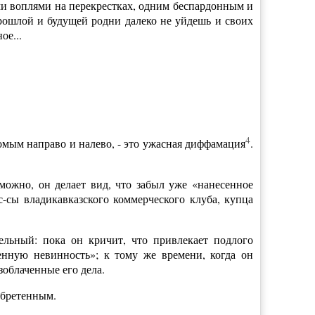
ими воплями на перекрестках, одним беспардонным и
прошлой и будущей родни далеко не уйдешь и своих
ое...
4
омым направо и налево, - это ужасная диффамация
.
зможно, он делает вид, что забыл уже «нанесенное
-сы владикавказского коммерческого клуба, купца
ельный: пока он кричит, что привлекает подлого
тенную невинность»; к тому же времени, когда он
зоблаченные его дела.
обретенным.