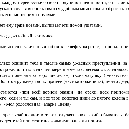
а каждом перекрестке о своей голубиной невинности, о наглой 
ускает случая воспользоваться удобным моментом и забросать «
ить его настоящими помоями.
ет ему грязь возами, выливает эти помои ушатами.
тогда, «злобный газетчик».
ый агнец», уличенный тобой в гешефтмахерстве, в постыд-ной
олько обвинит тебя в тысяче самых ужасных преступлений, за 
строве, или по меньшей мере в «местах, весьма отдаленных», 
 («его повесили за хорошие дела»), твою матушку ( «известна
Золотой ручки»), твоих братьев («все каторжники»), твоего деда
станется «при всей верной оказии» на орехи, всех припом
его, если и ты сам, и все твои родственники до пятого колена
м. «Моя родословная» Марка Твена).
, чрезвычайно лют в таких случаях кавказский обыватель, б
х деятелей или стоит несколькими рангами пониже.