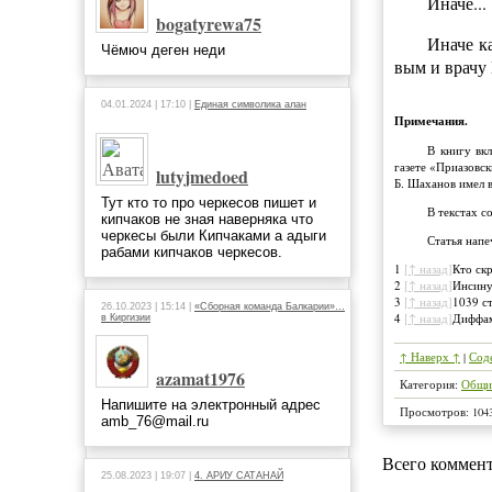
Иначе...
bogatyrewa75
Иначе к
Чёмюч деген неди
вым и врачу
04.01.2024 | 17:10 |
Единая символика алан
Примечания.
В книгу вк
газете «Приазовск
lutyjmedoed
Б. Шаханов имел в
Тут кто то про черкесов пишет и
В текстах с
кипчаков не зная наверняка что
черкесы были Кипчаками а адыги
Статья напе
рабами кипчаков черкесов.
1
[↑ назад]
Кто ск
2
[↑ назад]
Инсину
3
[↑ назад]
1039 ст
26.10.2023 | 15:14 |
«Сборная команда Балкарии»…
4
[↑ назад]
Диффам
в Киргизии
↑ Наверх ↑
|
Сод
azamat1976
Категория
:
Общи
Напишите на электронный адрес
Просмотров
:
104
amb_76@mail.ru
Всего коммен
25.08.2023 | 19:07 |
4. АРИУ САТАНАЙ