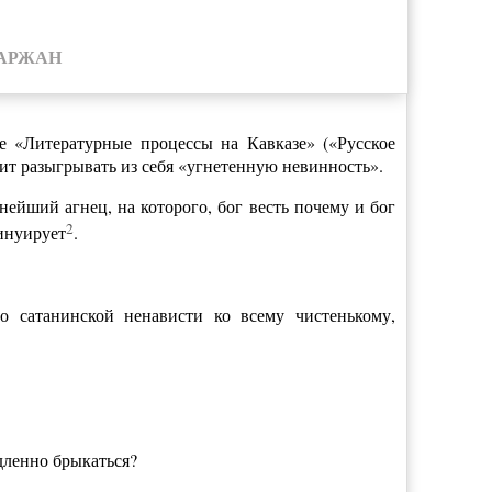
’АРЖАН
е «Литературные процессы на Кавказе» («Русское
юбит разыгрывать из себя «угнетенную невинность».
нейший агнец, на которого, бог весть почему и бог
2
синуирует
.
о сатанинской ненависти ко всему чистенькому,
дленно брыкаться?