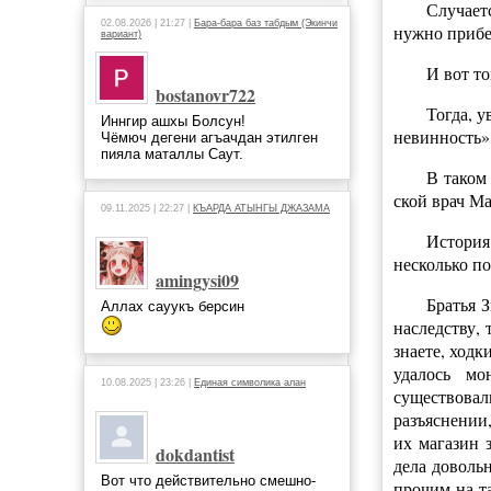
Случает
02.08.2026 | 21:27 |
Бара-бара баз табдым (Экинчи
нужно прибег
вариант)
И вот тог
bostanovr722
Тогда, у
Иннгир ашхы Болсун!
невинность»
Чёмюч дегени агъачдан этилген
пияла маталлы Саут.
В таком
ской врач М
09.11.2025 | 22:27 |
КЪАРДА АТЫНГЫ ДЖАЗАМА
История
несколько по
amingysi09
Братья 
Аллах сауукъ берсин
наследству,
знаете, ходк
удалось мо
10.08.2025 | 23:26 |
Единая символика алан
существовал
разъяснении,
их магазин 
dokdantist
дела довольн
Вот что действительно смешно-
прочим на т