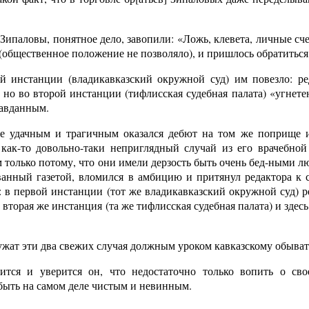
 Зипаловы, понятное дело, завопили: «Ложь, клевета, личные сче
(общественное положение не позволяло), и пришлось обратиться 
й инстанции (владикавказский окружной суд) им повезло: р
 но во второй инстанции (тифлисская судебная палата) «угнете
равданным.
е удачным и трагичным оказался дебют на том же поприще и 
 как-то довольно-таки неприглядный случай из его врачебно
только потому, что они имели дерзость быть очень бед-ными лю
ванный газетой, вломился в амбицию и притянул редактора к с
 в первой инстанции (тот же владикавказский окружной суд) 
вторая же инстанция (та же тифлисская судебная палата) и здес
ужат эти два свежих случая должным уроком кавказскому обыват
ится и уверится он, что недостаточно только вопить о сво
быть на самом деле чистым и невинным.