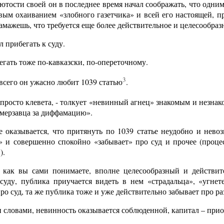
лютости своей он в последнее время начал соображать, что одн
ивым охаиванием «злобного газетчика» и всей его настоящей, 
амажешь, что требуется еще более действительное и целесообразн
л прибегать к суду.
егать тоже по-кавказски, по-опереточному.
3
всего он ужасно любит 1039 статью
.
 просто клевета, - толкует «невинный агнец» знакомым и незнак
 мерзавца за диффамацию».
е оказывается, что притянуть по 1039 статье неудобно и нево
» и совершенно спокойно «забывает» про суд и прочее (процес
).
 как вы сами понимаете, вполне целесообразный и действит
 суду, публика приучается видеть в нем «страдальца», «угне
ро суд, та же публика тоже и уже действительно забывает про ра
 словами, невинность оказывается соблюденной, капитал – при