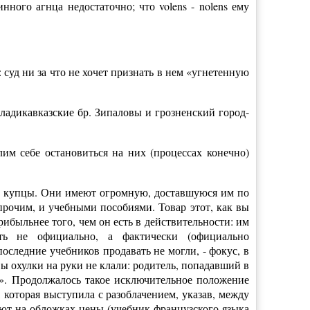
нного агнца недостаточно; что volens - nolens ему
 суд ни за что не хочет признать в нем «угнетенную
ладикавказские бр. Зипаловы и грозненский город-
им себе остановиться на них (процессах конечно)
ие купцы. Они имеют огромную, доставшуюся им по
прочим, и учебными пособиями. Товар этот, как вы
ибыльнее того, чем он есть в действительности: им
ать не официально, а фактически (официально
оследние учебников продавать не могли, - фокус, в
ы охулки на руки не клали: родитель, попадавший в
й». Продолжалось такое исключительное положение
, которая выступила с разоблачением, указав, между
ают на обложках цены (учебник французского языка