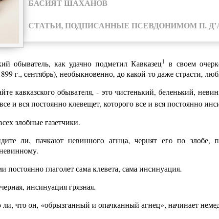
БАСИЯТ ШАХАНОВ
СТАТЬИ, ПОДПИСАННЫЕ ПСЕВДОНИМОМ П. Д
1
кий обыватель, как удачно подметил Кавказец
в своем очерк
1899 г., сентябрь), необыкновенно, до какой-то даже страсти, л
йте кавказского обывателя, - это чистенький, беленький, невин
, все и вся постоянно клевещет, которого все и вся постоянно ин
всех злобные газетчики.
дите ли, пачкают невинного агнца, чернят его по злобе, п
 невинному.
и постоянно глаголет сама клевета, сама инсинуация.
черная, инсинуация грязная.
 ли, что он, «обрызганный и опачканный агнец», начинает неме