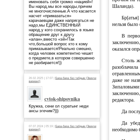
именовать себя громко «нацией»!
Шаланда).
Вы народ,мы все народы,причем
не многочисленные.А что касается
насчет «примазаться»
Бр[атья]
карачаевцам даже напрягаться не
нельзя было 
надо,мы ЕДИНСТВЕННЫЙ
народ,у кого сохранилось в языке
обращение друг к другу
В перво
«алан»,вместо «эй»!Так
заключению,
что,большой вопрос кто к кому
оказался оп
примазывается!Реально смешно,
когда человек компетентно чешет
о предмете,в котором совершенно
Столь ж
не разбирается!))
разоблачила
отравленным 
26.02.2025 | 17:07 |
Бара-бара баз табдым (Экинчи
даже не наз
вариант)
Зипаловыми:
заключению, 
cvtok-shipovnika
редактора.
Кружка, сени ол суратынг неди
Да посл
ансы эгечим?)))
Да убед
07.07.2024 | 05:19 |
Бара-бара баз табдым (Экинчи
необходимо 
вариант)