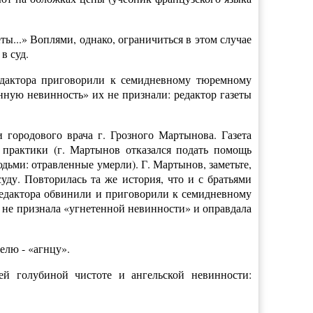
ты...» Воплями, однако, ограничиться в этом случае
в суд.
едактора приговорили к семидневному тюремному
нную невинность» их не признали: редактор газеты
городового врача г. Грозного Мартынова. Газета
й практики (г. Мартынов отказался подать помощь
дьми: отравленные умерли). Г. Мартынов, заметьте,
уду. Повторилась та же история, что и с братьями
редактора обвинили и приговорили к семидневному
ь не признала «угнетенной невинности» и оправдала
елю - «агнцу».
ей голубиной чистоте и ангельской невинности: