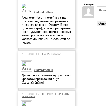
Войдите:
kislyakoffeu
Аланская (осетинская) княжна
Шатана, выданная за правителя
Отпр
древнеармянского Урарту (3 век
до новой эры), в знак примирения
после длительной войны, которую
вела против армян коалиция
кавказских племен, с аланами во
главе.
25.08.2023 | 19:03 |
4. АРИУ САТАНАЙ
kislyakoffeu
Далеко прославлена мудростью и
красотой прекрасная обур
Сатанай-бийче!
25.08.2023 | 10:56 |
13. ЁРЮЗМЕК БЛА ФУКНУ
КЮРЕШЛЕРИ