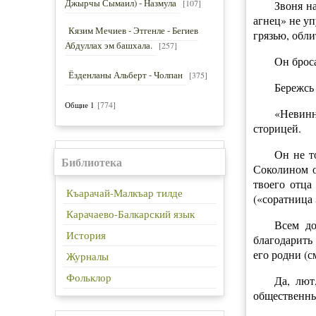
Джырчы Сымаил) - Назмула
[107]
Звоня н
агнец» не уп
Кязим Мечиев - Этгенле - Бегиев
грязью, обл
Абдуллах эм башхала.
[257]
Он броса
Ёзденланы Альберт - Чолпан
[375]
Бережсь 
[774]
Общие 1
«Невинн
сторицей.
Он не т
Библиотека
Соколином о
твоего отца
Къарачай-Малкъар тилде
(«соратница 
Карачаево-Балкарский язык
Всем до
История
благодарить 
его родни (с
Журналы
Фольклор
Да, лют
общественны