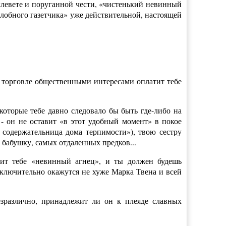
клевете и поруганной чести, «чистенький невинный
злобного газетчика» уже действительной, настоящей
 торговле общественными интересами оплатит тебе
которые тебе давно следовало бы быть где-либо на
- он не оставит «в этот удобный момент» в покое
я содержательница дома терпимости»), твою сестру
, бабушку, самых отдаленных предков...
нит тебе «невинный агнец», и ты должен будешь
 включительно окажутся не хуже Марка Твена и всей
езразлично, принадлежит ли он к плеяде славных