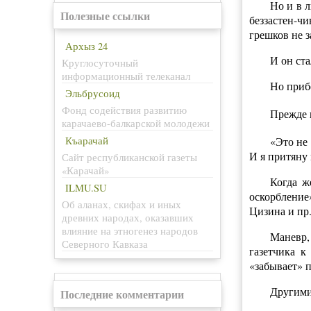
Но и в 
Полезные ссылки
беззастен-ч
грешков не з
Архыз 24
И он ста
Круглосуточный
информационный телеканал
Но приб
Эльбрусоид
Фонд содействия развитию
Прежде 
карачаево-балкарской молодежи
Къарачай
«Это не
И я притяну
Сайт республиканской газеты
«Карачай»
Когда ж
ILMU.SU
оскорбление
Об аланах, скифах и иных
Цизина и пр.
древних народах, оказавших
влияние на этногенез народов
Маневр,
Северного Кавказа
газетчика к
«забывает» п
Другими
Последние комментарии