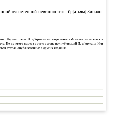
анной «угнетенной невинности» - бр[атьям] Зипало-
н». Первая статья П. д’Аржана -«Театральные наброски» напечатана в
азете. Но до этого номера в этом органе нет публикаций П. д’Аржана. Или
свои статьи, опубликованные в других изданиях.