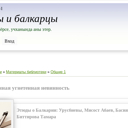
31
ы и балкарцы
ёрсе, учханында аны этер.
Вход
и
»
Материалы библиотеки
»
Общие 1
ная угнетенная невинность
Этюды о Балкарии: Урусбиевы, Мисост Абаев, Баси
Биттирова Тамара