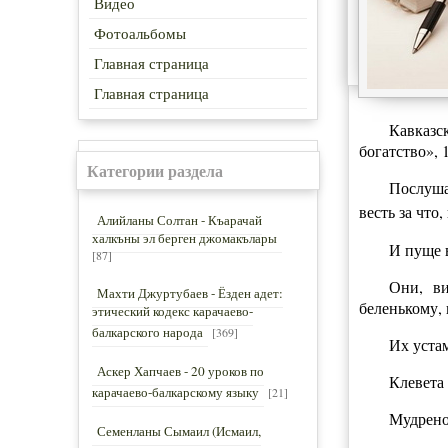
Видео
Фотоальбомы
Главная страница
Главная страница
Кавказс
богатство», 
Категории раздела
Послуша
весть за что
Алийланы Солтан - Къарачай
халкъны эл берген джомакълары
И пуще 
[87]
Они, ви
Махти Джуртубаев - Ёзден адет:
беленькому,
этический кодекс карачаево-
балкарского народа
[369]
Их устам
Аскер Хапчаев - 20 уроков по
Клевета 
карачаево-балкарскому языку
[21]
Мудрено
Семенланы Сымаил (Исмаил,