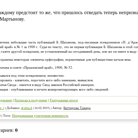
аждому предстоит то же, что пришлось отведать теперь непризн
 Мартынову.
лючена небольшая часть публикаций Б. Шаханова, под-писанная псевдонимом «П. д’Аржа
ий край» в № 1 за 1900 г. Судя по тексту, это не первая публикация Б. Шаханова в этой г
 газете другой псевдоним, не установленный на сегодняшний день, или же он имеет в виду 
охранены некоторые элементы орфографии, нормативные для публицистики начала века.
чатана в газете «Приазовский край», 1900, № 52.
рывался под этим псевдонимом, неизвестно.
ировать - клеветать, порочить кого-либо намеками, вымыслом.
атья Свода - имеется в виду Свод законов Российской империи.
ация - опубликование в печати компрометирующих кого-либо сведений.
ержание
|
Расписка в получении
|
Театральные итоги
е 1
|
Добавил
:
drxblack
(16.02.2015)
|
Автор
:
Биттирова Тамара
3
|
Теги
:
Непризнанная угнетенная невинность
0
тариев
: