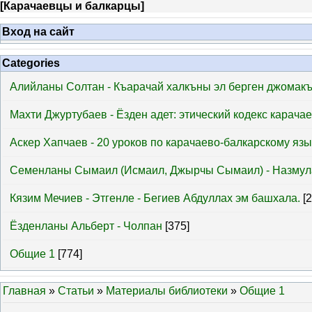
[
Карачаевцы и балкарцы
]
Вход на сайт
Categories
Алийланы Солтан - Къарачай халкъны эл берген джомак
Махти Джуртубаев - Ёзден адет: этический кодекс карача
Аскер Хапчаев - 20 уроков по карачаево-балкарскому язы
Семенланы Сымаил (Исмаил, Джырчы Сымаил) - Назмул
Кязим Мечиев - Этгенле - Бегиев Абдуллах эм башхала.
[
Ёзденланы Альберт - Чолпан
[375]
Общие 1
[774]
Главная
»
Статьи
»
Материалы библиотеки
»
Общие 1