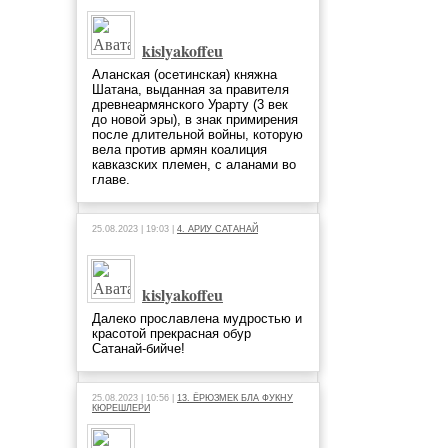
kislyakoffeu
Аланская (осетинская) княжна
Шатана, выданная за правителя
древнеармянского Урарту (3 век
до новой эры), в знак примирения
после длительной войны, которую
вела против армян коалиция
кавказских племен, с аланами во
главе.
25.08.2023 | 19:03 |
4. АРИУ САТАНАЙ
kislyakoffeu
Далеко прославлена мудростью и
красотой прекрасная обур
Сатанай-бийче!
25.08.2023 | 10:56 |
13. ЁРЮЗМЕК БЛА ФУКНУ
КЮРЕШЛЕРИ