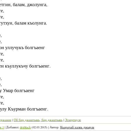
тгин, балам, джолунга,
е,
е,
утхун, балам къолунга.
,
,
он уллучукъ болгъаенг
е,
е,
ен къуллукъчу болгъаенг.
,
,
у Умар болгъаенг
е,
е,
улу Къурман болгъаенг.
ержание
|
Ой бир джашчыкъ, бир джашчыкъ
|
Эскертиуле
е 1
|
Добавил
:
drxblack
(02.03.2015)
|
Автор
:
Къарачай халкъ джырла