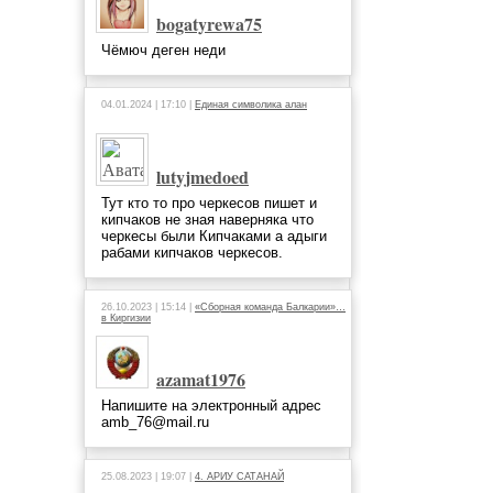
bogatyrewa75
Чёмюч деген неди
04.01.2024 | 17:10 |
Единая символика алан
lutyjmedoed
Тут кто то про черкесов пишет и
кипчаков не зная наверняка что
черкесы были Кипчаками а адыги
рабами кипчаков черкесов.
26.10.2023 | 15:14 |
«Сборная команда Балкарии»…
в Киргизии
azamat1976
Напишите на электронный адрес
amb_76@mail.ru
25.08.2023 | 19:07 |
4. АРИУ САТАНАЙ