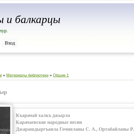
ы и балкарцы
лур.
Вход
и
»
Материалы библиотеки
»
Общие 1
жыр
Къарачай халкъ джырла
Карачаевские народные песни
Джарашдыргъанла Гочияланы С. А., Ортабайланы Р. 