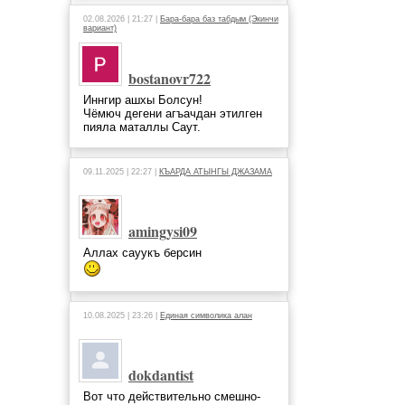
02.08.2026 | 21:27 |
Бара-бара баз табдым (Экинчи
вариант)
bostanovr722
Иннгир ашхы Болсун!
Чёмюч дегени агъачдан этилген
пияла маталлы Саут.
09.11.2025 | 22:27 |
КЪАРДА АТЫНГЫ ДЖАЗАМА
amingysi09
Аллах сауукъ берсин
10.08.2025 | 23:26 |
Единая символика алан
dokdantist
Вот что действительно смешно-