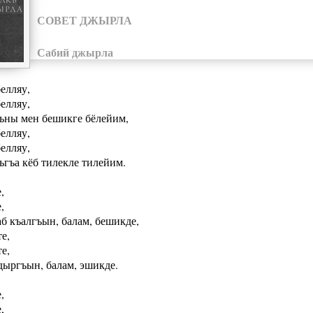
СОВЕТ ДЖЫРЛА
Сабий джырла
елляу,
елляу,
ъны мен бешикге бёлейим,
елляу,
елляу,
ъгъа кёб тилекле тилейим.
,
,
б къалгъын, балам, бешикде,
е,
е,
ыргъын, балам, эшикде.
,
,