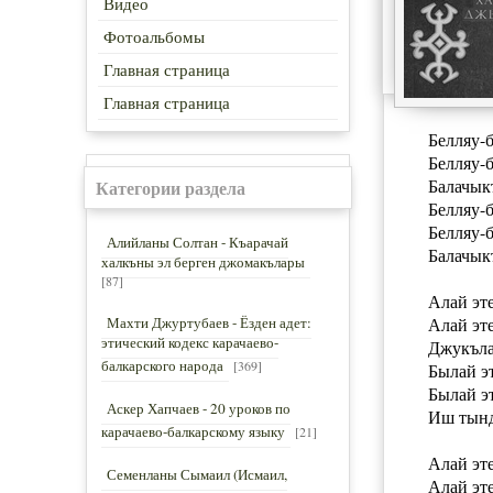
Видео
Фотоальбомы
Главная страница
Главная страница
Белляу-б
Белляу-б
Балачык
Категории раздела
Белляу-б
Белляу-б
Алийланы Солтан - Къарачай
Балачык
халкъны эл берген джомакълары
[87]
Алай эте
Махти Джуртубаев - Ёзден адет:
Алай эте
этический кодекс карачаево-
Джукъла
балкарского народа
[369]
Былай эт
Былай эт
Аскер Хапчаев - 20 уроков по
Иш тынд
карачаево-балкарскому языку
[21]
Алай эте
Семенланы Сымаил (Исмаил,
Алай эте