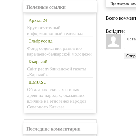
Просмотров
:
108
Полезные ссылки
Всего коммен
Архыз 24
Круглосуточный
Войдите:
информационный телеканал
Эльбрусоид
Фонд содействия развитию
карачаево-балкарской молодежи
Отпр
Къарачай
Сайт республиканской газеты
«Карачай»
ILMU.SU
Об аланах, скифах и иных
древних народах, оказавших
влияние на этногенез народов
Северного Кавказа
Последние комментарии