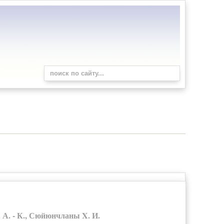
А. - К., Сюйюнчланы X. И.