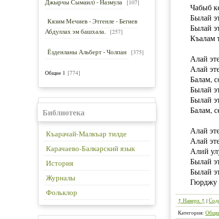
Джырчы Сымаил) - Назмула
[107]
Чабыб ке
Былай эт
Кязим Мечиев - Этгенле - Бегиев
Былай эт
Абдуллах эм башхала.
[257]
Къалам т
Ёзденланы Альберт - Чолпан
[375]
Алай эте
Алай эте
[774]
Общие 1
Балам, с
Былай эт
Былай эт
Балам, с
Библиотека
Алай эте
Къарачай-Малкъар тилде
Алай эте
Карачаево-Балкарский язык
Алий ул
Былай эт
История
Былай эт
Журналы
Гюрджу 
Фольклор
↑ Наверх ↑
|
Сод
Категория
:
Общи