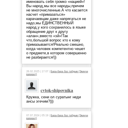
именовать себя громко «нацией»!
Вы народ,мы все народы,причем
не многочисленные.А что касается
насчет «примазаться»
карачаевцам даже напрягаться не
надо,мы ЕДИНСТВЕННЫЙ
народ,у кого сохранилось в языке
обращение друг к другу
«алан»,вместо «эй»!Так
что,большой вопрос кто к кому
примазывается!Реально смешно,
когда человек компетентно чешет
о предмете,в котором совершенно
не разбирается!))
26.02.2025 | 17:07 |
Бара-бара баз табдым (Экинчи
вариант)
cvtok-shipovnika
Кружка, сени ол суратынг неди
ансы эгечим?)))
07.07.2024 | 05:19 |
Бара-бара баз табдым (Экинчи
вариант)