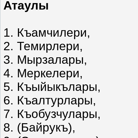
Атаулы
1. Къамчилери,
2. Темирлери,
3. Мырзалары,
4. Меркелери,
5. Къыйыкълары,
6. Къалтурлары,
7. Къобузчулары,
8. (Байрукъ),