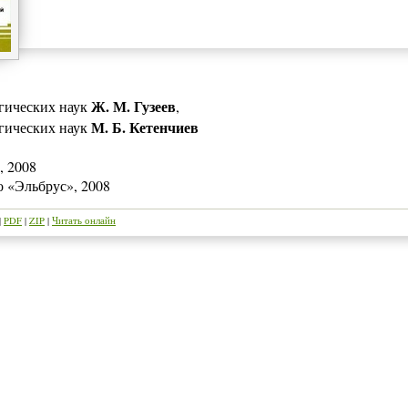
Ж. М. Гузеев
гических наук
,
М. Б. Кетенчиев
гических наук
, 2008
о «Эльбрус», 2008
|
PDF
|
ZIP
|
Читать онлайн