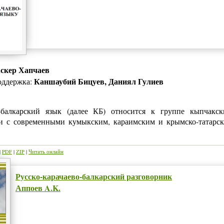
скер Хапчаев
Каншаубий Бицуев, Даниял Гулиев
оддержка:
о-балкарский язык (далее КБ) относится к группе кыпчакс
и с современными кумыкским, караимским и крымско-татарск
|
PDF
|
ZIP
|
Читать онлайн
Русско-карачаево-балкарский разговорник
Аппоев A.K.