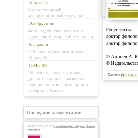
Архыз 24
Круглосуточный
информационный телеканал
Эльбрусоид
Рецензенты:
Фонд содействия развитию
доктор филоло
карачаево-балкарской молодежи
доктор филоло
Къарачай
Сайт республиканской газеты
© Аппоев А. К
«Карачай»
© Издательств
ILMU.SU
Об аланах, скифах и иных
Скачать:
PDF
|
DOC
древних народах, оказавших
влияние на этногенез народов
Северного Кавказа
Последние комментарии
02.08.2026 | 21:27 |
Бара-бара баз табдым (Экинчи
вариант)