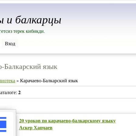
ы и балкарцы
етсиз терек кибикди.
Вход
о-Балкарский язык
лиотека
» Карачаево-Балкарский язык
2
каталоге:
20 уроков по карачаево-балкарскому языку
Аскер Хапчаев