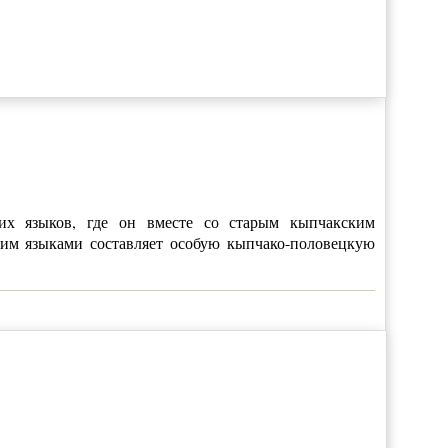
ких языков, где он вместе со старым кыпчакским
им языками составляет особую кыпчако-половецкую