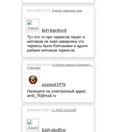
04.01.2024 | 17:10 |
Единая символика алан
lutyjmedoed
Тут кто то про черкесов пишет и
кипчаков не зная наверняка что
черкесы были Кипчаками а адыги
рабами кипчаков черкесов.
26.10.2023 | 15:14 |
«Сборная команда Балкарии»…
в Киргизии
azamat1976
Напишите на электронный адрес
amb_76@mail.ru
25.08.2023 | 19:07 |
4. АРИУ САТАНАЙ
kislyakoffeu