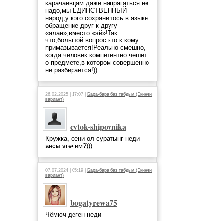
карачаевцам даже напрягаться не
надо,мы ЕДИНСТВЕННЫЙ
народ,у кого сохранилось в языке
обращение друг к другу
«алан»,вместо «эй»!Так
что,большой вопрос кто к кому
примазывается!Реально смешно,
когда человек компетентно чешет
о предмете,в котором совершенно
не разбирается!))
26.02.2025 | 17:07 |
Бара-бара баз табдым (Экинчи
вариант)
cvtok-shipovnika
Кружка, сени ол суратынг неди
ансы эгечим?)))
07.07.2024 | 05:19 |
Бара-бара баз табдым (Экинчи
вариант)
bogatyrewa75
Чёмюч деген неди