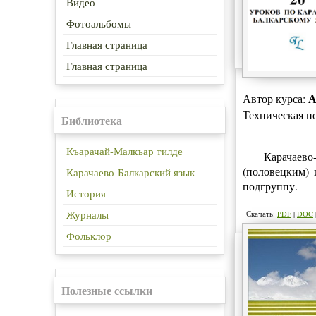
Видео
Фотоальбомы
Главная страница
Главная страница
А
Автор курса:
Техническая п
Библиотека
Къарачай-Малкъар тилде
Карачаев
(половецким) 
Карачаево-Балкарский язык
подгруппу.
История
Журналы
Скачать:
PDF
|
DOC
Фольклор
Полезные ссылки