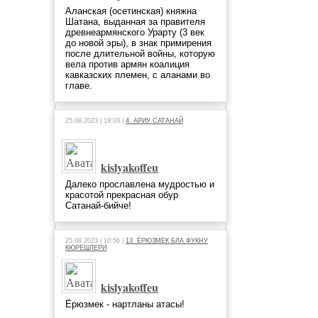
Аланская (осетинская) княжна
Шатана, выданная за правителя
древнеармянского Урарту (3 век
до новой эры), в знак примирения
после длительной войны, которую
вела против армян коалиция
кавказских племен, с аланами во
главе.
25.08.2023 | 19:03 |
4. АРИУ САТАНАЙ
kislyakoffeu
Далеко прославлена мудростью и
красотой прекрасная обур
Сатанай-бийче!
25.08.2023 | 10:56 |
13. ЁРЮЗМЕК БЛА ФУКНУ
КЮРЕШЛЕРИ
kislyakoffeu
Ёрюзмек - нартланы атасы!