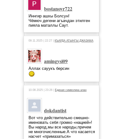
bostanovr722
Иннгир ашхы Болсун!
Чёмюч дегени агъачдан этилген
пияла маталлы Саут.
09.11.2025 | 22:27 |
КЪАРДА АТЫНГЫ ДЖАЗАМА
amingysi09
Аллах сауукъ берсин
10.08.2025 | 23:26 |
Единая символика алан
dokdantist
Вот что действительно смешно-
именовать себя громко «нацией»!
Вы народ,мы все народы,причем
не многочисленные.А что касается
насчет «примазаться»