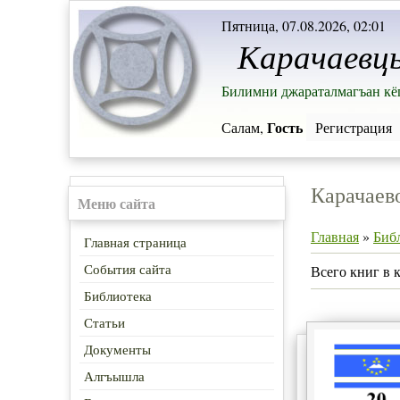
Пятница, 07.08.2026, 02:01
Карачаевц
Билимни джараталмагъан кёг
Гость
Салам,
Регистрация
Карачаев
Меню сайта
Главная
»
Биб
Главная страница
События сайта
Всего книг в 
Библиотека
Статьи
Документы
Алгъышла